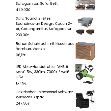
Sofagarnitur, Sofa, Bett
€
479,00
Sofa Scandi 2-Sitzer,
Scandinavian Design, Couch 2-
er, Couchgarnitur, Sofagarnitur
€
239,00
Bahari Schuhfach mit Kissen aus
Bambus, Wenko
€
96,12
LED Akku-Handstrahler "AHS 5
Spot" 5W, 330lm, 7000K / weiß,
IP54
€
15,49
Elektrischer Relaxsessel Schwarz
Wildleder-Optik
€
247,56