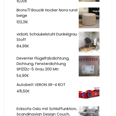
€
15,00
Bronx71 Bouclé Hocker Nora rund
beige
€
103,31
vidaXL Schaukelstuhl Dunkelgrau
Stoff
€
84,99
Deventer Flügelfalzdichtung,
Dichtung, Fensterdichtung
SP1212c-5 Grau 200 Mtr.
€
54,90
Autobett VERON XR-4 ROT
€
415,50
Ecksofa Oslo mit Schlaffunktion,
Scandinavian Design Couch,