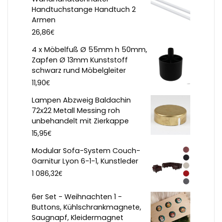
Handtuchstange Handtuch 2
Armen
€
26,86
4 x Möbelfuß Ø 55mm h 50mm,
Zapfen Ø 13mm Kunststoff
schwarz rund Möbelgleiter
€
11,90
Lampen Abzweig Baldachin
72x22 Metall Messing roh
unbehandelt mit Zierkappe
€
15,95
Modular Sofa-System Couch-
Garnitur Lyon 6-1-1, Kunstleder
€
1 086,32
6er Set - Weihnachten 1 -
Buttons, Kühlschrankmagnete,
Saugnapf, Kleidermagnet