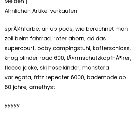
Melden |
Ähnlichen Artikel verkaufen
sprÃ¼hfarbe, air up pods, wie berechnet man
zoll beim fahrrad, roter ahorn, adidas
supercourt, baby campingstuhl, kofferschloss,
knog blinder road 600, lÃ¤rmschutzkopfhÃ¶rer,
fleece jacke, ski hose kinder, monstera
variegata, fritz repeater 6000, bademode ab
60 jahre, amethyst
yyyyy