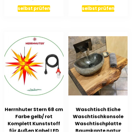
selbst prüfen
selbst prüfen
Herrnhuter Stern 68 cm
Waschtisch Eiche
Farbe gelb/ rot
Waschtischkonsole
Komplett Kunststoff
Waschtischplatte
für Außen Kabel LED
Baumkante natur