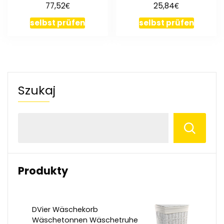
€
€
77,52
25,84
geölt
selbst prüfen
selbst prüfen
Szukaj
Produkty
DVier Wäschekorb
Wäschetonnen Wäschetruhe