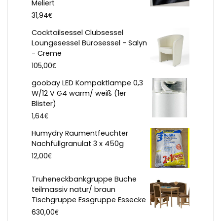
Meliert
€
31,94
Cocktailsessel Clubsessel
Loungesessel Bürosessel - Salyn
- Creme
€
105,00
goobay LED Kompaktlampe 0,3
W/12 V G4 warm/ weiß (1er
Blister)
€
1,64
Humydry Raumentfeuchter
Nachfüllgranulat 3 x 450g
€
12,00
Truheneckbankgruppe Buche
teilmassiv natur/ braun
Tischgruppe Essgruppe Essecke
€
630,00