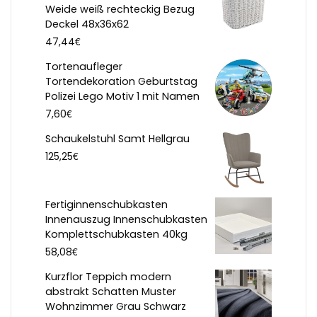
Weide weiß rechteckig Bezug
Deckel 48x36x62
€
47,44
Tortenaufleger
Tortendekoration Geburtstag
Polizei Lego Motiv 1 mit Namen
€
7,60
Schaukelstuhl Samt Hellgrau
€
125,25
Fertiginnenschubkasten
Innenauszug Innenschubkasten
Komplettschubkasten 40kg
€
58,08
Kurzflor Teppich modern
abstrakt Schatten Muster
Wohnzimmer Grau Schwarz