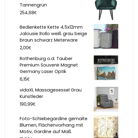
Tannengrün
€
254,68
Bedienkette Kette 4,5x12mm
Jalousie Rollo weiß grau beige
braun schwarz Meterware
€
2,00
Rothenburg o.d. Tauber
Premium Souvenir Magnet
Germany Laser Optik
€
6,15
vidaXL Massagesessel Grau
Kunstleder
€
190,99
Foto-Schiebegardine gemalte
Blumen, Flächenvorhang mit
Motiv, Gardine auf Maß