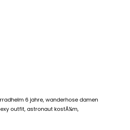
ahrradhelm 6 jahre, wanderhose damen
exy outfit, astronaut kostÃ¼m,