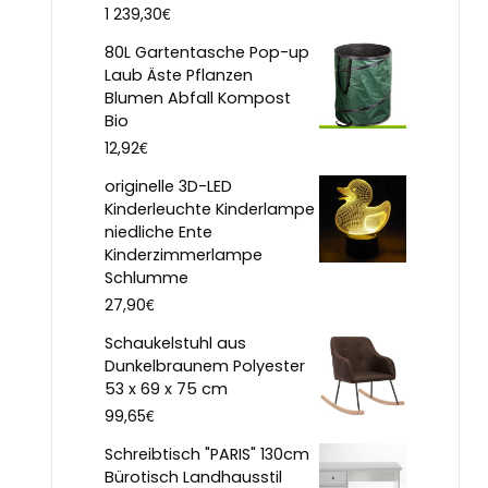
€
1 239,30
80L Gartentasche Pop-up
Laub Äste Pflanzen
Blumen Abfall Kompost
Bio
€
12,92
originelle 3D-LED
Kinderleuchte Kinderlampe
niedliche Ente
Kinderzimmerlampe
Schlumme
€
27,90
Schaukelstuhl aus
Dunkelbraunem Polyester
53 x 69 x 75 cm
€
99,65
Schreibtisch "PARIS" 130cm
Bürotisch Landhausstil