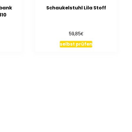
zbank
Schaukelstuhl Lila Stoff
310
€
59,85
selbst prüfen