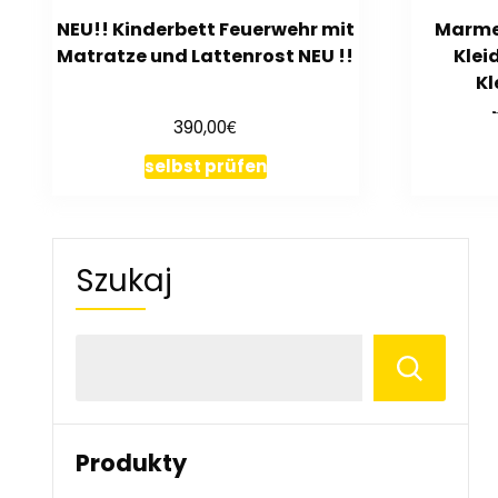
NEU!! Kinderbett Feuerwehr mit
Marmex
Matratze und Lattenrost NEU !!
Klei
Kl
€
390,00
selbst prüfen
Szukaj
Produkty