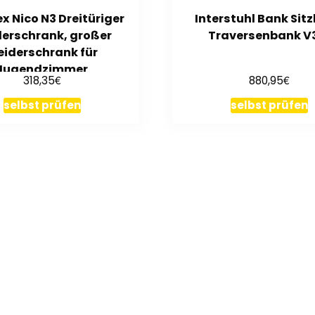
 Nico N3 Dreitüriger
Interstuhl Bank Sit
derschrank, großer
Traversenbank V
eiderschrank für
Jugendzimmer
€
€
318,35
880,95
selbst prüfen
selbst prüfen