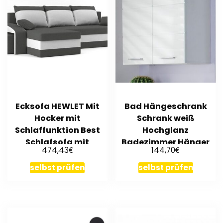
Ecksofa HEWLET Mit
Bad Hängeschrank
Hocker mit
Schrank weiß
Schlaffunktion Best
Hochglanz
Schlafsofa mit
Badezimmer Hänger
€
€
474,43
144,70
Bettkasten!
breit 2 Türen 80 cm
Amanda
selbst prüfen
selbst prüfen