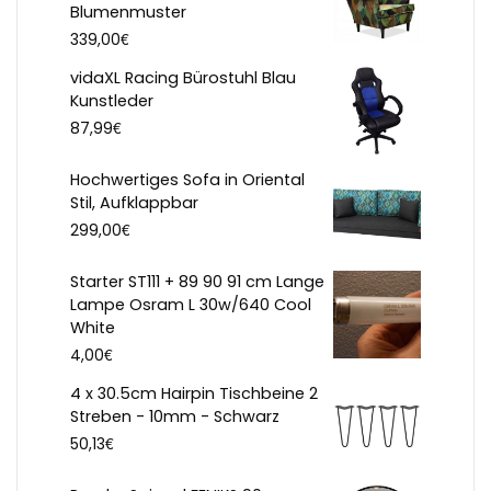
Blumenmuster
€
339,00
vidaXL Racing Bürostuhl Blau
Kunstleder
€
87,99
Hochwertiges Sofa in Oriental
Stil, Aufklappbar
€
299,00
Starter ST111 + 89 90 91 cm Lange
Lampe Osram L 30w/640 Cool
White
€
4,00
4 x 30.5cm Hairpin Tischbeine 2
Streben - 10mm - Schwarz
€
50,13