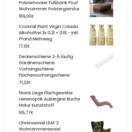
Polsterhocker Fußbank Pouf
Wohnzimmer Polstergarnitur
€
169,00
Cocktail Plant Virgin Colada
Alkoholfrei 3x 0,2l = 0,6l - inkl.
Pfand Mehrweg
€
17,10
Deckenschiene 2-5 läufig
Gardinenschiene
Vorhangschiene
Flächenvorhangschiene
€
71,32
Norris Liege Flachgewebe
Leinenoptik Aubergine Buche
Natur Kunststoff
€
515,77
Ohrensessel LEAF 2
Wohnzimmersessel