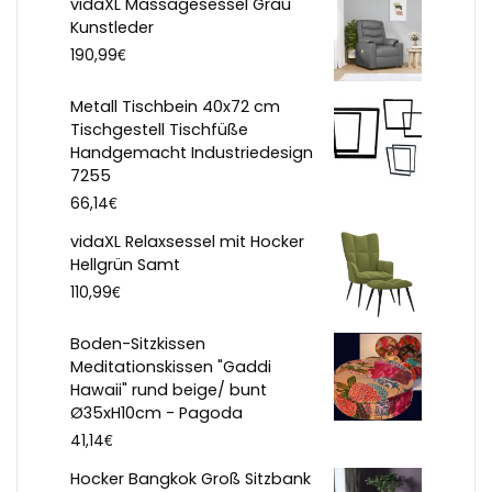
vidaXL Massagesessel Grau
Kunstleder
€
190,99
Metall Tischbein 40x72 cm
Tischgestell Tischfüße
Handgemacht Industriedesign
7255
€
66,14
vidaXL Relaxsessel mit Hocker
Hellgrün Samt
€
110,99
Boden-Sitzkissen
Meditationskissen "Gaddi
Hawaii" rund beige/ bunt
Ø35xH10cm - Pagoda
€
41,14
Hocker Bangkok Groß Sitzbank