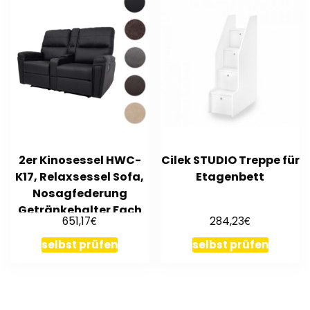
2er Kinosessel HWC-
Cilek STUDIO Treppe für
K17, Relaxsessel Sofa,
Etagenbett
Nosagfederung
Getränkehalter Fach
€
€
651,17
284,23
selbst prüfen
selbst prüfen