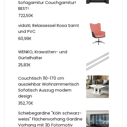
Sofagarnitur Couchgarnitur!
BEST!
€
722,50
vidaXL Relaxsessel Rosa Samt
und PVC
€
60,99
WENKO, Krawatten- und
Gürtelhalter
€
25,83
Couchtisch 110-170 cm
ausziehbar Wohnzimmertisch
Sofatisch Auszug modern
design
€
352,70
Schiebegardine "Köln schwarz-
weiss" Flächenvorhang Gardine
Vorhang mit 3D Fotomotiv