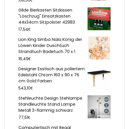
158,56
Gilde Bierkasten Sitzkissen
"Löschzug" Einsatzkasten
44x34cm Sitzpolster 42983
€
17,54
Lion King Simba Nala König der
Löwen Kinder Duschtuch
Strandtuch Badetuch 70 x 1
€
16,49
Designer Esstisch aus poliertem
Edelstahl Chrom 160 x 90 x 76
cm Gold Farben
€
543,10
Stehleuchte Design Stehlampe
Standleuchte Stand Lampe
Metall 3-flammig schwarz
€
77,51
Computertisch mit Regal