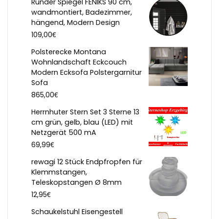
Runder Spiegel FENIKS 90 cm,
wandmontiert, Badezimmer,
hängend, Modern Design
€
109,00
Polsterecke Montana
Wohnlandschaft Eckcouch
Modern Ecksofa Polstergarnitur
Sofa
€
865,00
Herrnhuter Stern Set 3 Sterne 13
cm grün, gelb, blau (LED) mit
Netzgerät 500 mA
€
69,99
rewagi 12 Stück Endpfropfen für
Klemmstangen,
Teleskopstangen Ø 8mm
€
12,95
Schaukelstuhl Eisengestell