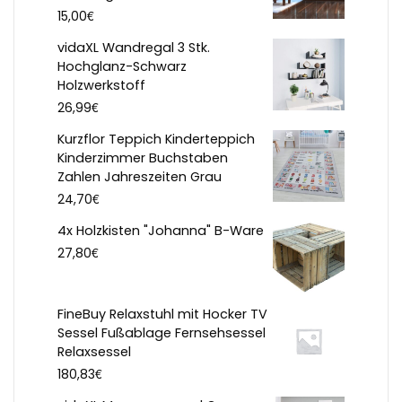
€
15,00
vidaXL Wandregal 3 Stk.
Hochglanz-Schwarz
Holzwerkstoff
€
26,99
Kurzflor Teppich Kinderteppich
Kinderzimmer Buchstaben
Zahlen Jahreszeiten Grau
€
24,70
4x Holzkisten "Johanna" B-Ware
€
27,80
FineBuy Relaxstuhl mit Hocker TV
Sessel Fußablage Fernsehsessel
Relaxsessel
€
180,83