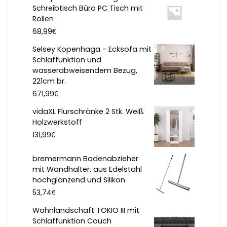
Schreibtisch Büro PC Tisch mit
Rollen
€
68,99
Selsey Kopenhaga - Ecksofa mit
Schlaffunktion und
wasserabweisendem Bezug,
221cm br.
€
671,99
vidaXL Flurschränke 2 Stk. Weiß
Holzwerkstoff
€
131,99
bremermann Bodenabzieher
mit Wandhalter, aus Edelstahl
hochglänzend und Silikon
€
53,74
Wohnlandschaft TOKIO III mit
Schlaffunktion Couch