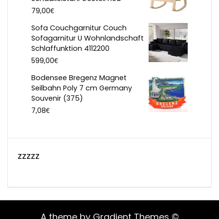
€
79,00
Sofa Couchgarnitur Couch
Sofagarnitur U Wohnlandschaft
Schlaffunktion 4112200
€
599,00
Bodensee Bregenz Magnet
Seilbahn Poly 7 cm Germany
Souvenir (375)
€
7,08
zzzzz
A theme by Gradient Themes ©