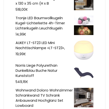
x 130 x 35 cm (H x B
€
518,00
Tronje LED Baumwollkugeln
Kugel-Lichterkette 4h-Timer
Lichterkugeln Leuchtkugeln
€
14,99
AUKEY LT-ST23 LED Mini
Nachttischlampe »LT-ST23«,
€
19,99
Norris Liege Polyurethan
Dunkelblau Buche Natur
Kunststoff
€
549,16
Wohnwand Doloro Wohnzimmer
Schrankwand TV Schrank
Anbauwand Hochglanz Set
Lowboard