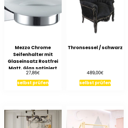
Mezzo Chrome
Thronsessel / schwarz
Seifenhalter mit
Glaseinsatz Rostfrei
Matt, Glas satiniert
€
€
27,86
489,00
selbst prüfen
selbst prüfen