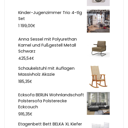
Kinder-Jugenzimmer Trio 4-tlg
Set
€
1 199,00
Anna Sessel mit Polyurethan
Kamel und Fußgestell Metall
Schwarz
€
425,54
Schaukelstuhl mit Auflagen
Massivholz Akazie
€
185,35
Ecksofa BERLIN Wohnlandschaft
Polstersofa Polsterecke
Eckcouch
€
916,35
Etagenbett Bett BELKA XL Kiefer