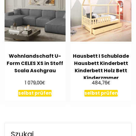
Wohnlandschaft U-
Hausbett I Schublade
Form CELES XS in Stoff
Hausbett Kinderbett
Scala Aschgrau
Kinderbett Holz Bett
Kinderzmmer
€
€
1 079,00
484,76
selbst prüfen
selbst prüfen
Szukaj