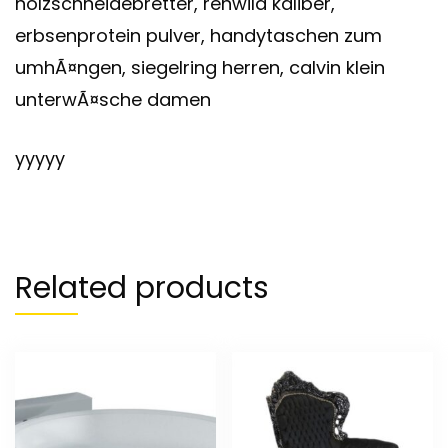
holzschneidebretter, rehwild kaliber,
erbsenprotein pulver, handytaschen zum
umhÃ¤ngen, siegelring herren, calvin klein
unterwÃ¤sche damen
yyyyy
Related products