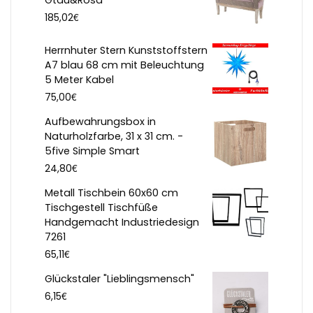
Gtau&Rosa
€
185,02
Herrnhuter Stern Kunststoffstern
A7 blau 68 cm mit Beleuchtung
5 Meter Kabel
€
75,00
Aufbewahrungsbox in
Naturholzfarbe, 31 x 31 cm. -
5five Simple Smart
€
24,80
Metall Tischbein 60x60 cm
Tischgestell Tischfüße
Handgemacht Industriedesign
7261
€
65,11
Glückstaler "Lieblingsmensch"
€
6,15