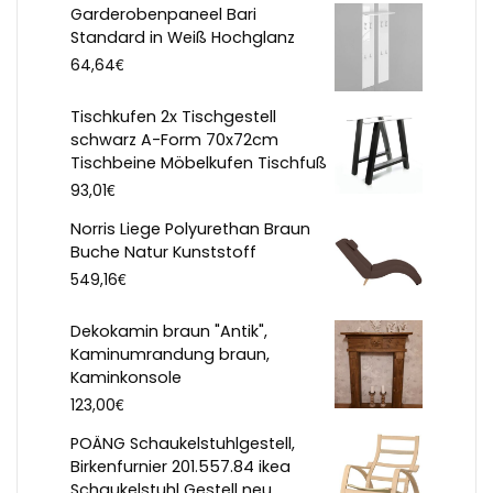
Garderobenpaneel Bari
Standard in Weiß Hochglanz
€
64,64
Tischkufen 2x Tischgestell
schwarz A-Form 70x72cm
Tischbeine Möbelkufen Tischfuß
€
93,01
Norris Liege Polyurethan Braun
Buche Natur Kunststoff
€
549,16
Dekokamin braun "Antik",
Kaminumrandung braun,
Kaminkonsole
€
123,00
POÄNG Schaukelstuhlgestell,
Birkenfurnier 201.557.84 ikea
Schaukelstuhl Gestell neu