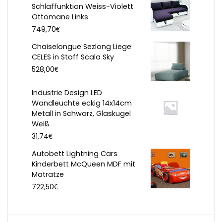
Schlaffunktion Weiss-Violett
Ottomane Links
€
749,70
Chaiselongue Sezlong Liege
CELES in Stoff Scala Sky
€
528,00
Industrie Design LED
Wandleuchte eckig 14x14cm
Metall in Schwarz, Glaskugel
Weiß
€
31,74
Autobett Lightning Cars
Kinderbett McQueen MDF mit
Matratze
€
722,50