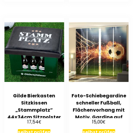
Gilde Bierkasten
Foto-Schiebegardine
Sitzkissen
schneller Fußball,
„Stammplatz”
Flächenvorhang mit
44x34cm Sitzpolster
Motiv, Gardine auf
€
€
17,54
15,00
schwarz 42986
Maß
selbst prüfen
selbst prüfen