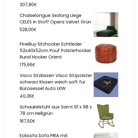
€
307,80
Chaiselongue Sezlong Liege
CELES in Stoff Opera Velvet Grün
€
528,00
FineBuy Sitzhocker Echtleder
52x40x52cm Pouf Polsterhocker
Rund Hocker Orient
€
175,66
Visco Sitzkissen Visco Sitzpolster
schwarz Kissen weich soft für
Bürosessel Auto LKW
€
40,36
Schaukelstuhl aus Samt 61 x 98 x
78 cm Hellgrün
€
167,50
Ecksofa Sofa PIRA mit