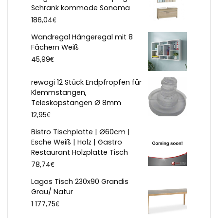
Schrank kommode Sonoma
€
186,04
Wandregal Hängeregal mit 8
Fächern Weiß
€
45,99
rewagi 12 Stück Endpfropfen für
Klemmstangen,
Teleskopstangen Ø 8mm
€
12,95
Bistro Tischplatte | Ø60cm |
Esche Weiß | Holz | Gastro
Restaurant Holzplatte Tisch
€
78,74
Lagos Tisch 230x90 Grandis
Grau/ Natur
€
1 177,75