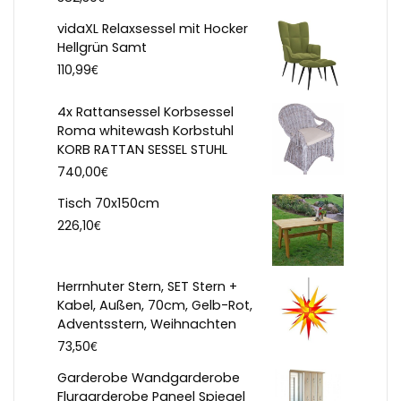
vidaXL Relaxsessel mit Hocker
Hellgrün Samt
€
110,99
4x Rattansessel Korbsessel
Roma whitewash Korbstuhl
KORB RATTAN SESSEL STUHL
€
740,00
Tisch 70x150cm
€
226,10
Herrnhuter Stern, SET Stern +
Kabel, Außen, 70cm, Gelb-Rot,
Adventsstern, Weihnachten
€
73,50
Garderobe Wandgarderobe
Flurgarderobe Paneel Spiegel