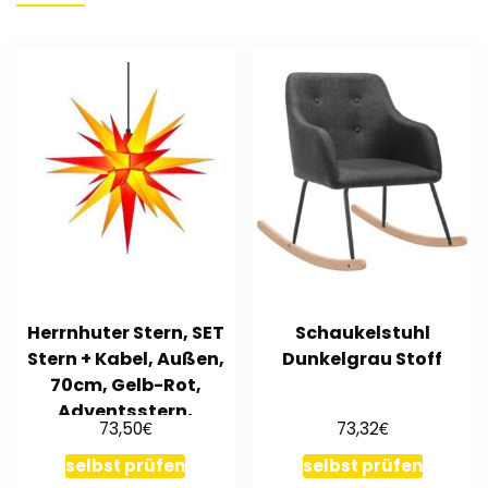
Herrnhuter Stern, SET
Schaukelstuhl
Stern + Kabel, Außen,
Dunkelgrau Stoff
70cm, Gelb-Rot,
Adventsstern,
€
€
73,50
73,32
Weihnachten
selbst prüfen
selbst prüfen