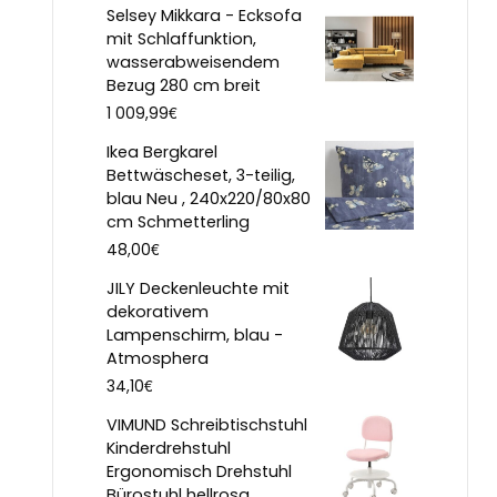
Selsey Mikkara - Ecksofa
mit Schlaffunktion,
wasserabweisendem
Bezug 280 cm breit
€
1 009,99
Ikea Bergkarel
Bettwäscheset, 3-teilig,
blau Neu , 240x220/80x80
cm Schmetterling
€
48,00
JILY Deckenleuchte mit
dekorativem
Lampenschirm, blau -
Atmosphera
€
34,10
VIMUND Schreibtischstuhl
Kinderdrehstuhl
Ergonomisch Drehstuhl
Bürostuhl hellrosa