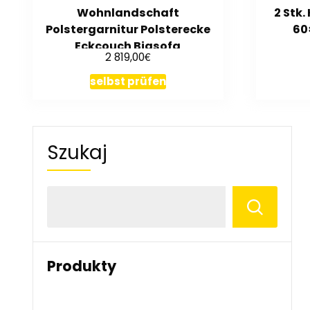
Wohnlandschaft
2 Stk
Polstergarnitur Polsterecke
60
Eckcouch Bigsofa
€
2 819,00
selbst prüfen
Szukaj
Produkty