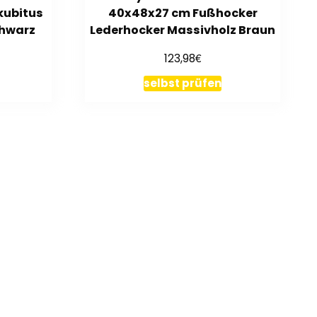
kubitus
40x48x27 cm Fußhocker
chwarz
Lederhocker Massivholz Braun
€
123,98
selbst prüfen