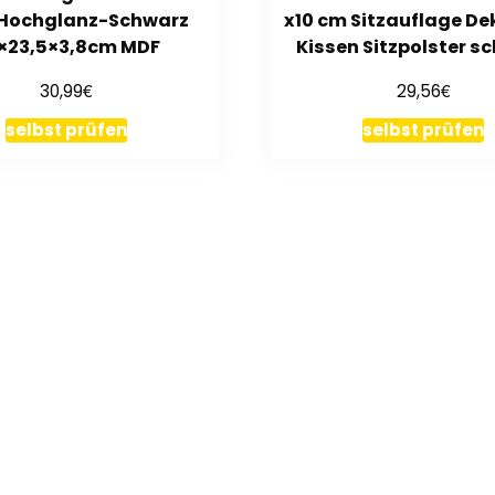
. Hochglanz-Schwarz
x10 cm Sitzauflage De
×23,5×3,8cm MDF
Kissen Sitzpolster s
€
€
30,99
29,56
selbst prüfen
selbst prüfen