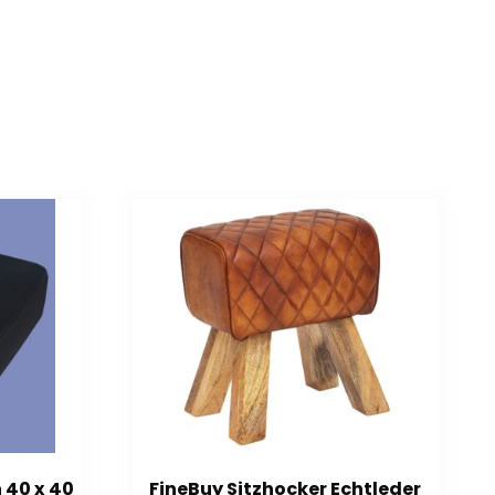
 40 x 40
FineBuy Sitzhocker Echtleder