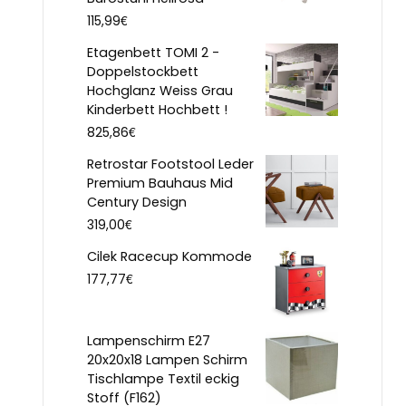
€
115,99
Etagenbett TOMI 2 -
Doppelstockbett
Hochglanz Weiss Grau
Kinderbett Hochbett !
€
825,86
Retrostar Footstool Leder
Premium Bauhaus Mid
Century Design
€
319,00
Cilek Racecup Kommode
€
177,77
Lampenschirm E27
20x20x18 Lampen Schirm
Tischlampe Textil eckig
Stoff (F162)