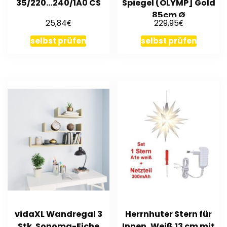
35/220…240/1A0 CS
Spiegel (OLYMP] Gold
85cm Ø
€
€
25,84
229,95
selbst prüfen
selbst prüfen
vidaXL Wandregal 3
Herrnhuter Stern für
Stk. Sonoma-Eiche
Innen, Weiß 13 cm mit