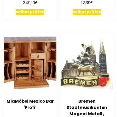
€
€
349,10
12,39
design
selbst prüfen
selbst prüfen
MiaMöbel Mexico Bar
Bremen
'Profi’
Stadtmusikanten
Magnet Metall ,