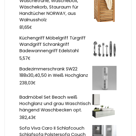
Wäschetruhe, Wäschebox,
Wäschekorb, Stauraum für
Handtücher NORWAY, aus
Walnussholz
€
81,65
Küchengriff Möbelgriff Türgriff
Wandgriff Schrankgriff
Badewannengriff Edelstahl
€
5,57
Badezimmerschrank SW22
188x30,40,50 in Weiß Hochglanz
€
238,03
Badmöbel Set Beach weiß
Hochglanz und grau Waschtisch
hängend Waschbecken opt.
€
382,43
Sofa Viva Caro II Schlafcouch
Schlafsofa Polstersofa Couch