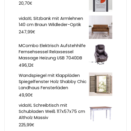
€
20,70
vidaXL Sitzbank mit Armlehnen
140 cm Braun Wildleder-Optik
€
247,99
MCombo Elektrisch Aufstehhilfe
Fernsehsessel Relaxsessel
Massage Heizung USB 7040DB
€
496,12
Wandspiegel mit Klappläden
Spiegelfenster Holz Shabby Chic
Landhaus Fensterläden
€
49,90
vidaXL Schreibtisch mit
Schubladen Weiß 117x57x75 cm
Altholz Massiv
€
225,99