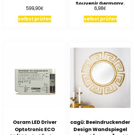
Souvenir Germany,
€
€
599,90
6,98
Deutschland,(br)
selbst prüfen
selbst prüfen
Osram LED Driver
cagü: Beeindruckender
Optotronic ECO
Design Wandspiegel