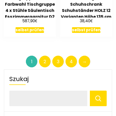
Farbwahl Tischgruppe
Schuhschrank
4 x Stühle Säulentisch
Schuhständer HOLZ 12
Esszimmergarnitur D2
Varianten Höhe 135 cm
€
€
587,90
38,40
RBS-8
selbst prüfen
selbst prüfen
→
1
2
3
4
Szukaj