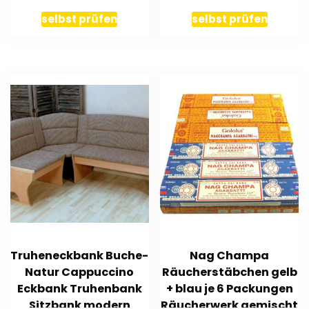
M24
selbst prüfen
selbst prüfen
Truheneckbank Buche-
Nag Champa
Natur Cappuccino
Räucherstäbchen gelb
Eckbank Truhenbank
+ blau je 6 Packungen
Sitzbank modern
Räucherwerk gemischt