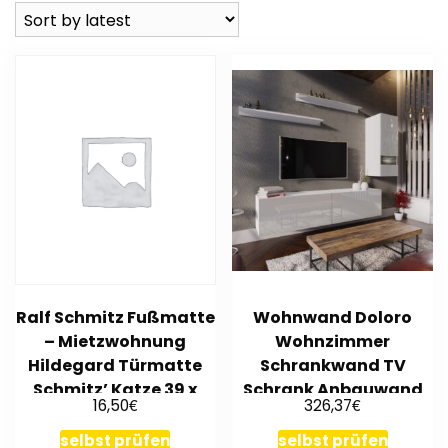
Ralf Schmitz Fußmatte
Wohnwand Doloro
– Mietzwohnung
Wohnzimmer
Hildegard Türmatte
Schrankwand TV
Schmitz’ Katze 39 x
Schrank Anbauwand
€
€
16,50
326,37
58cm
Hochglanz Set
Lowboard
selbst prüfen
selbst prüfen