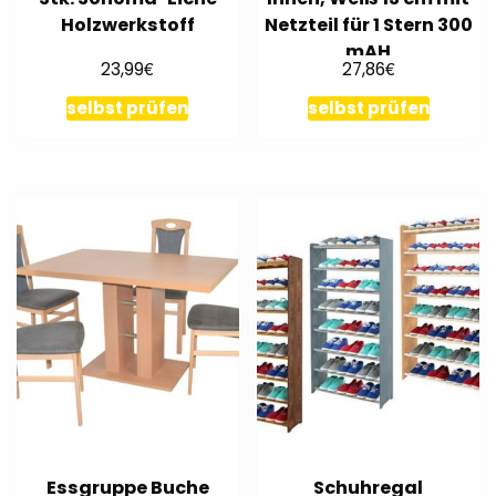
Holzwerkstoff
Netzteil für 1 Stern 300
mAH
€
€
23,99
27,86
selbst prüfen
selbst prüfen
Essgruppe Buche
Schuhregal