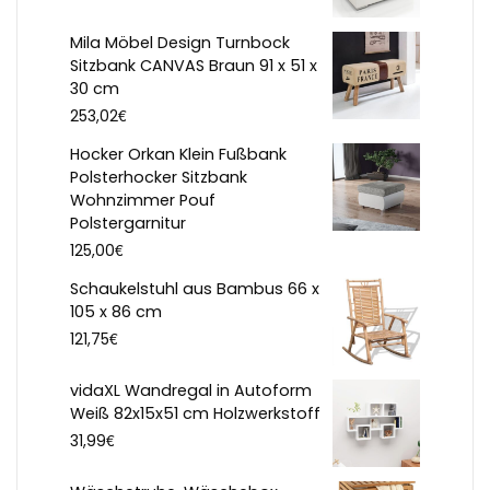
Mila Möbel Design Turnbock
Sitzbank CANVAS Braun 91 x 51 x
30 cm
€
253,02
Hocker Orkan Klein Fußbank
Polsterhocker Sitzbank
Wohnzimmer Pouf
Polstergarnitur
€
125,00
Schaukelstuhl aus Bambus 66 x
105 x 86 cm
€
121,75
vidaXL Wandregal in Autoform
Weiß 82x15x51 cm Holzwerkstoff
€
31,99