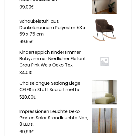
€
99,00
Schaukelstuhl aus
Dunkelbraunem Polyester 53 x
69 x 75 cm
€
99,65
Kinderteppich Kinderzimmer
Babyzimmer Niedlicher Elefant
Grau Pink Weis Oeko Tex
€
34,01
Chaiselongue Sezlong Liege
CELES in Stoff Scala Limette
€
528,00
Impressionen Leuchte Deko
Garten Solar Standleuchte Neo,
8 LEDs,
€
69,99