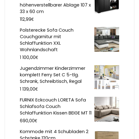
höhenverstellbarer Ablage 107 x
33 x 60 cm
€
112,99
Polsterecke Sofa Couch
Couchgarnitur mit
Schlaffunktion XXL
Wohnlandschaft
€
1 100,00
Jugendzimmer Kinderzimmer
komplett Ferry Set C 5-tlg.
Schrank, Schreibtisch, Regal
€
1 139,00
FURNIX Eckcouch LORETA Sofa
Schlafsofa Couch
Schlaffunktion Kissen BEIGE MT 11
€
690,00
Kommode mit 4 Schubladen 2
Schränke 120cm