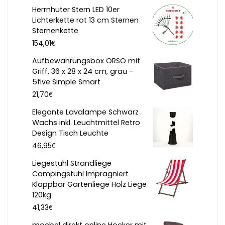
Herrnhuter Stern LED 10er
Lichterkette rot 13 cm Sternen
Sternenkette
€
154,01
Aufbewahrungsbox ORSO mit
Griff, 36 x 28 x 24 cm, grau -
5five Simple Smart
€
21,70
Elegante Lavalampe Schwarz
Wachs inkl. Leuchtmittel Retro
Design Tisch Leuchte
€
46,95
Liegestuhl Strandliege
Campingstuhl Imprägniert
Klappbar Gartenliege Holz Liege
120kg
€
41,33