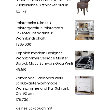
moebel direkt online Hocker mit
Rückenlehne Sitzhocker braun
€
123,17
Polsterecke Niko LED
Polstergarnitur Polstersofa
Ecksofa Sofagarnitur
Wohnlandschaft
€
1 365,00
Teppich modern Designer
Wohnzimmer Versace Muster
Barock Motiv Schwarz Grau Weiß
€
49,51
Kommode Sideboard weiß
Schubkastenkommode
Wohnzimmer und Flur Schrank
Ole 92 cm
€
175,70
Kleines Eckcouch mit