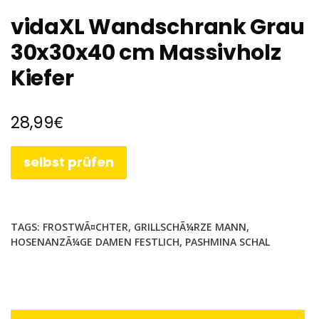
vidaXL Wandschrank Grau
30x30x40 cm Massivholz
Kiefer
€
28,99
selbst prüfen
TAGS:
FROSTWÃ¤CHTER
,
GRILLSCHÃ¼RZE MANN
,
HOSENANZÃ¼GE DAMEN FESTLICH
,
PASHMINA SCHAL