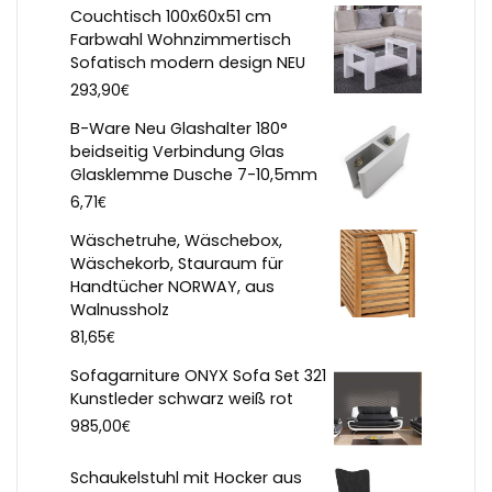
Couchtisch 100x60x51 cm
Farbwahl Wohnzimmertisch
Sofatisch modern design NEU
€
293,90
B-Ware Neu Glashalter 180°
beidseitig Verbindung Glas
Glasklemme Dusche 7-10,5mm
€
6,71
Wäschetruhe, Wäschebox,
Wäschekorb, Stauraum für
Handtücher NORWAY, aus
Walnussholz
€
81,65
Sofagarniture ONYX Sofa Set 321
Kunstleder schwarz weiß rot
€
985,00
Schaukelstuhl mit Hocker aus