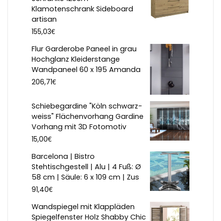
Klamotenschrank Sideboard
artisan
€
155,03
Flur Garderobe Paneel in grau
Hochglanz Kleiderstange
Wandpaneel 60 x 195 Amanda
€
206,71
Schiebegardine "Köln schwarz-
weiss" Flächenvorhang Gardine
Vorhang mit 3D Fotomotiv
€
15,00
Barcelona | Bistro
Stehtischgestell | Alu | 4 Fuß: Ø
58 cm | Säule: 6 x 109 cm | Zus
€
91,40
Wandspiegel mit Klappläden
Spiegelfenster Holz Shabby Chic