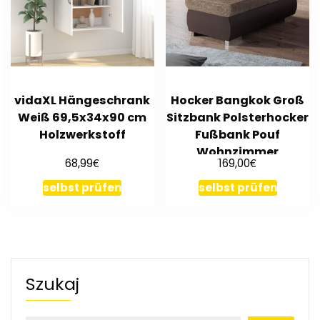
vidaXL Hängeschrank
Hocker Bangkok Groß
Weiß 69,5x34x90 cm
Sitzbank Polsterhocker
Holzwerkstoff
Fußbank Pouf
Wohnzimmer
€
€
68,99
169,00
Polstergarnitur
selbst prüfen
selbst prüfen
Szukaj