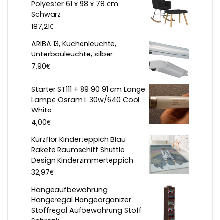
Polyester 61 x 98 x 78 cm
Schwarz
€
187,21
ARIBA 13, Küchenleuchte,
Unterbauleuchte, silber
€
7,90
Starter ST111 + 89 90 91 cm Lange
Lampe Osram L 30w/640 Cool
White
€
4,00
Kurzflor Kinderteppich Blau
Rakete Raumschiff Shuttle
Design Kinderzimmerteppich
€
32,97
Hängeaufbewahrung
Hängeregal Hängeorganizer
Stoffregal Aufbewahrung Stoff