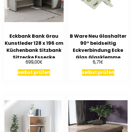
Eckbank Bank Grau
B Ware Neu Glashalter
Kunstleder 128 x 196 cm
90° beidseitig
Küchenbank Sitzbank
Eckverbindung Ecke
Sitzecke Essecke
Glas Glasklemme
€
€
699,00
6,71
Dusche
selbst prüfen
selbst prüfen