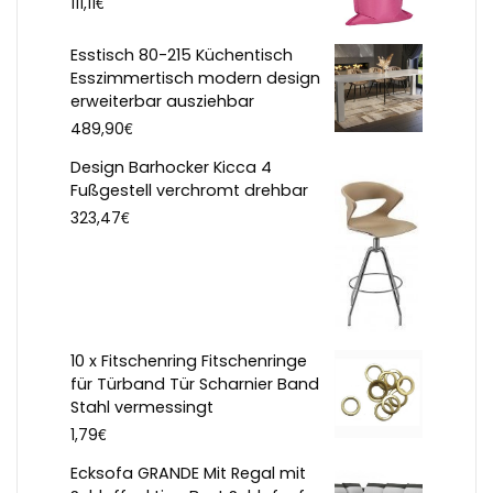
€
111,11
Esstisch 80-215 Küchentisch
Esszimmertisch modern design
erweiterbar ausziehbar
€
489,90
Design Barhocker Kicca 4
Fußgestell verchromt drehbar
€
323,47
10 x Fitschenring Fitschenringe
für Türband Tür Scharnier Band
Stahl vermessingt
€
1,79
Ecksofa GRANDE Mit Regal mit