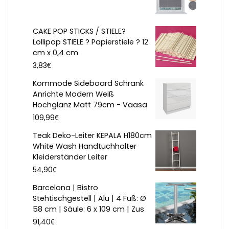
CAKE POP STICKS / STIELE?
Lollipop STIELE ? Papierstiele ? 12
cm x 0,4 cm
€
3,83
Kommode Sideboard Schrank
Anrichte Modern Weiß
Hochglanz Matt 79cm - Vaasa
€
109,99
Teak Deko-Leiter KEPALA H180cm
White Wash Handtuchhalter
Kleiderständer Leiter
€
54,90
Barcelona | Bistro
Stehtischgestell | Alu | 4 Fuß: Ø
58 cm | Säule: 6 x 109 cm | Zus
€
91,40