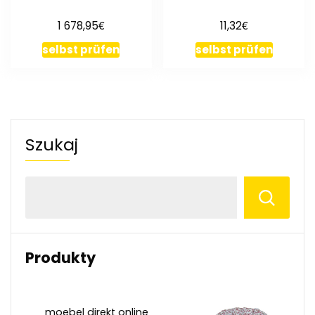
€
€
1 678,95
11,32
selbst prüfen
selbst prüfen
Szukaj
Produkty
moebel direkt online