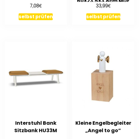
60×23,5×3,8cm MDF
€
€
7,08
33,99
selbst prüfen
selbst prüfen
Interstuhl Bank
Kleine Engelbegleiter
Sitzbank HU33M
„Angel to go”