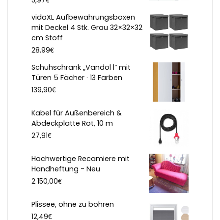
5,97
vidaXL Aufbewahrungsboxen
mit Deckel 4 Stk. Grau 32×32×32
cm Stoff
€
28,99
Schuhschrank „Vandol l“ mit
Türen 5 Fächer · 13 Farben
€
139,90
Kabel für Außenbereich &
Abdeckplatte Rot, 10 m
€
27,91
Hochwertige Recamiere mit
Handheftung - Neu
€
2 150,00
Plissee, ohne zu bohren
€
12,49