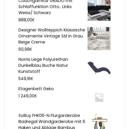
Couchgarnitur GRADO mit
Schlaffunktion Otto.. Links
Weiss/ Schwarz
€
888,00
Designer Wollteppich Klassische
Ornamente Vintage Stil in Grau
Beige Creme
€
60,98
Norris Liege Polyurethan
Dunkelblau Buche Natur
Kunststoff
€
549,16
Etagenbett Geko
€
1 249,00
SoBuy FHK06-N Flurgarderobe
Badregal Wandgarderobe mit 6
Haken und Ablage Bambus