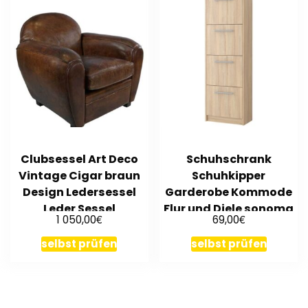
Clubsessel Art Deco
Schuhschrank
Vintage Cigar braun
Schuhkipper
Design Ledersessel
Garderobe Kommode
Leder Sessel
Flur und Diele sonoma
€
€
1 050,00
69,00
06
selbst prüfen
selbst prüfen