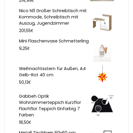
214,99
Nico N11 Großer Schreibtisch mit
Kommode, Schreibtisch mit
Auszug, Jugendzimmer
€
201,55
Mini Flaschenvase Schmetterling
€
9,25
Weihnachtsstern für Außen, A4
Gelb-Rot 40 cm
€
50,13
Gabbeh Optik
Wohnzimmerteppich Kurzflor
Flachflor Teppich Einfarbig 7
Farben
€
18,50
Metall Tischbein 60x60 cm