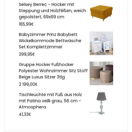
Selsey Berrec - Hocker mit
Steppung und Holzféßen, weich
gepolstert, 69x69 cm
€
165,99
Babyzimmer Prinz Babybett
Wickelkommode Bettwäsche
Set Komplettzimmer
€
399,95
Gruppe Hocker Fußhocker
Polyester Wohnzimmer Sitz Stoff
Beige Luxus Sitzer 3tlg
€
2 199,00
Tischleuchte mit Fuß aus Holz
mit Patina veilli grau, 56 cm -
Atmosphera
€
41,33