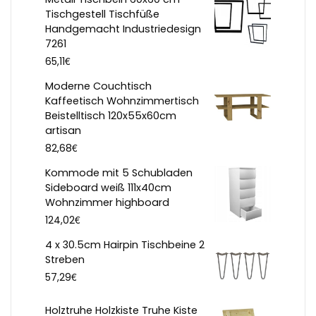
Tischgestell Tischfüße
Handgemacht Industriedesign
7261
€
65,11
Moderne Couchtisch
Kaffeetisch Wohnzimmertisch
Beistelltisch 120x55x60cm
artisan
€
82,68
Kommode mit 5 Schubladen
Sideboard weiß 111x40cm
Wohnzimmer highboard
€
124,02
4 x 30.5cm Hairpin Tischbeine 2
Streben
€
57,29
Holztruhe Holzkiste Truhe Kiste