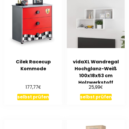
Cilek Racecup
vidaXL Wandregal
Kommode
Hochglanz-Weiß
100x18x53 cm
Holzwerkstoff
€
€
177,77
25,99
selbst prüfen
selbst prüfen