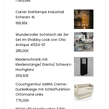
€
1 063,58
Carter Stehlampe Industrial
Schwarz 4L
€
199,95
Wundervoller Sofatisch als 2er
Set im Shabby Look von Chic
Antique 41324-01
€
285,00
Kleiderschrank mit
Kleiderstange/ Elanta/ Schwarz-
Hochglanz
€
269,92
Couchgarnitur SARRA Creme-
Dunkelbeige mit Schlaffunktion
Ottomane Links
€
775,00
RITOS LED Steckleuchte 2,5W