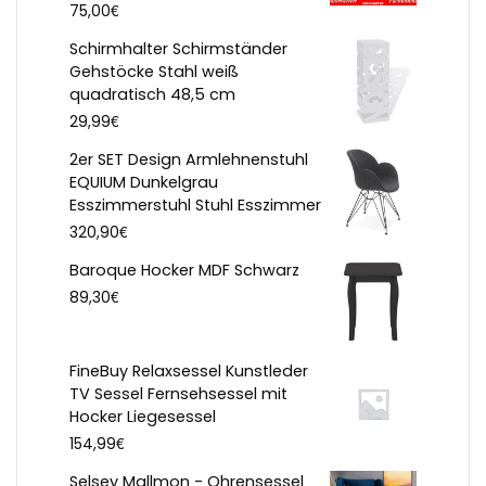
€
75,00
Schirmhalter Schirmständer
Gehstöcke Stahl weiß
quadratisch 48,5 cm
€
29,99
2er SET Design Armlehnenstuhl
EQUIUM Dunkelgrau
Esszimmerstuhl Stuhl Esszimmer
€
320,90
Baroque Hocker MDF Schwarz
€
89,30
FineBuy Relaxsessel Kunstleder
TV Sessel Fernsehsessel mit
Hocker Liegesessel
€
154,99
Selsey Mallmon - Ohrensessel