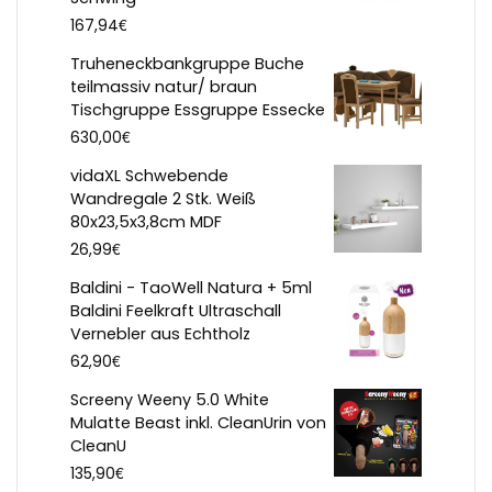
€
167,94
Truheneckbankgruppe Buche
teilmassiv natur/ braun
Tischgruppe Essgruppe Essecke
€
630,00
vidaXL Schwebende
Wandregale 2 Stk. Weiß
80x23,5x3,8cm MDF
€
26,99
Baldini - TaoWell Natura + 5ml
Baldini Feelkraft Ultraschall
Vernebler aus Echtholz
€
62,90
Screeny Weeny 5.0 White
Mulatte Beast inkl. CleanUrin von
CleanU
€
135,90