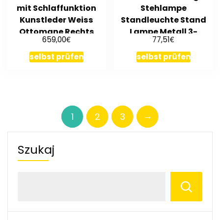
mit Schlaffunktion
Stehlampe
Kunstleder Weiss
Standleuchte Stand
Ottomane Rechts
Lampe Metall 3-
€
€
659,00
77,51
flammig schwarz
selbst prüfen
selbst prüfen
→
1
2
3
Szukaj