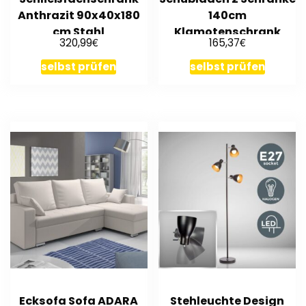
Anthrazit 90x40x180
140cm
cm Stahl
Klamotenschrank
€
€
320,99
165,37
beton
selbst prüfen
selbst prüfen
Ecksofa Sofa ADARA
Stehleuchte Design