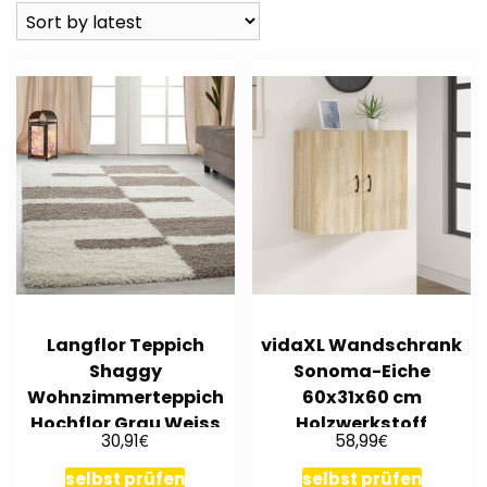
Langflor Teppich
vidaXL Wandschrank
Shaggy
Sonoma-Eiche
Wohnzimmerteppich
60x31x60 cm
Hochflor Grau Weiss
Holzwerkstoff
€
€
30,91
58,99
Gemustert
selbst prüfen
selbst prüfen