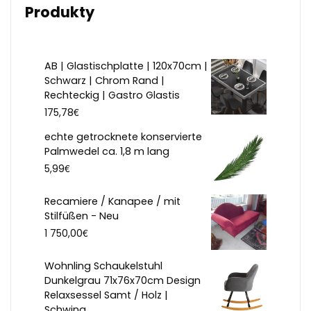
Produkty
AB | Glastischplatte | 120x70cm |
Schwarz | Chrom Rand |
Rechteckig | Gastro Glastis
€
175,78
echte getrocknete konservierte
Palmwedel ca. 1,8 m lang
€
5,99
Recamiere / Kanapee / mit
Stilfüßen - Neu
€
1 750,00
Wohnling Schaukelstuhl
Dunkelgrau 71x76x70cm Design
Relaxsessel Samt / Holz |
Schwing