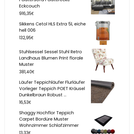
Eckcouch
€
916,35
Sikkens Cetol HLS Extra 5l, eiche
hell 006
€
132,95
Stuhlsessel Sessel Stuhl Retro
Landhaus Blumen Print florale
Muster
€
381,40
Läufer Teppichläufer Flurläufer
Vorleger Teppich POET Kräusel
Dunkelbraun Robust ...
€
16,53
Shaggy Hochflor Teppich
Carpet Bordüre Muster
Wohnzimmer Schlafzimmer
€
13,33