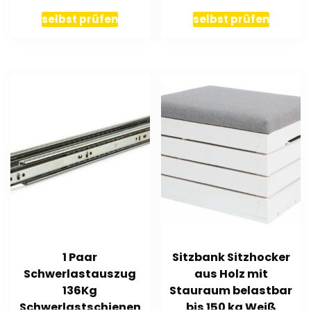
Präsentkorb
selbst prüfen
selbst prüfen
1 Paar
Sitzbank Sitzhocker
Schwerlastauszug
aus Holz mit
136Kg
Stauraum belastbar
Schwerlastschienen
bis 150 kg Weiß