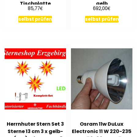
Tischplatte
gelb
€
€
85,77
692,00
selbst prüfen
selbst prüfen
Herrnhuter Stern Set 3
Osram 11w DuLux
Sterne 13 cm 3 x gelb-
Electronic 11 W 220-235