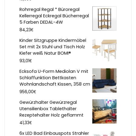
Rohrregal Regal * Büroregal
Kellerregal Eckregal Bücherregal
5 Farben DEDAL-4W
€
84,23
Kinder Sitzgruppe Kindermöbel
Set mit 2x Stuhl und Tisch Holz
Kiefer weiß Natur BOMI®
€
93,01
Ecksofa U-Form Mediolan V mit
Schlaffunktion Bettkasten
Wohnlandschaft Kissen, 358 cm
€
956,00
Gewürzhalter Gewürzregal
Utensilienbox Tablethalter
Rezeptehalter Holz geflammt
€
41,33
6x LED Bad Einbauspots Strahler