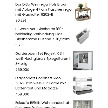
DanDiBo Weinregal Holz Braun
mit Ablage 47 cm Flaschenregal
mit Glashalter 9202-R
€
90,22
B-Ware Neu Glashalter 180°
beidseitig Verbindung Glas
Glasklemme Dusche 7-10,5mm
€
6,71
Garderoben Set Projekt X 3 |
weiß Hochglanz / Spiegeltüren |
3-teilig
€
769,00
Etagenbett Hochbett Rico
190x90cm weiß + 2. Farbe mit
Lattenrost und Matratze
€
459,00
Ecksofa BERLIN Wohnlandschaft
Polstersofa Polsterecke