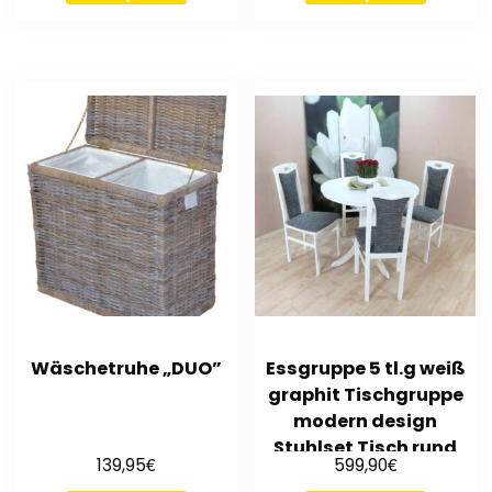
Wäschetruhe „DUO”
Essgruppe 5 tl.g weiß
graphit Tischgruppe
modern design
Stuhlset Tisch rund
€
€
139,95
599,90