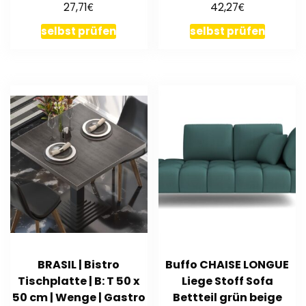
€
€
27,71
42,27
Schublade
40x50x35 cm 3636
Teleskopauszug DB53
selbst prüfen
selbst prüfen
BRASIL | Bistro
Buffo CHAISE LONGUE
Tischplatte | B: T 50 x
Liege Stoff Sofa
50 cm | Wenge | Gastro
Bettteil grün beige