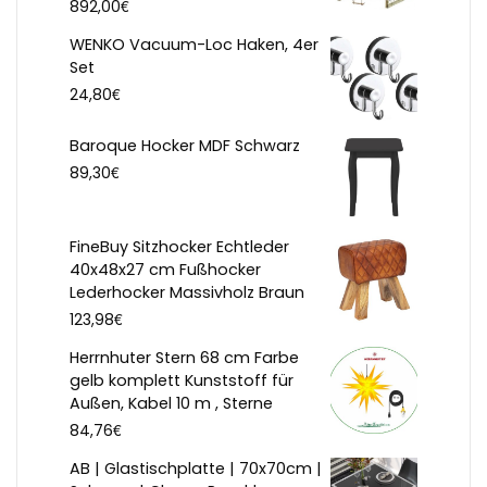
€
892,00
WENKO Vacuum-Loc Haken, 4er
Set
€
24,80
Baroque Hocker MDF Schwarz
€
89,30
FineBuy Sitzhocker Echtleder
40x48x27 cm Fußhocker
Lederhocker Massivholz Braun
€
123,98
Herrnhuter Stern 68 cm Farbe
gelb komplett Kunststoff für
Außen, Kabel 10 m , Sterne
€
84,76
AB | Glastischplatte | 70x70cm |