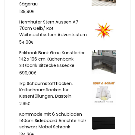
Sägerau
€
139,90
Herrnhuter Stern Aussen A7
70cm Gelb/ Rot
Weihnachtsstern Adventsstern
€
54,00
Eckbank Bank Grau Kunstleder
142 x 196 cm Küchenbank
Sitzbank Sitzecke Essecke
€
699,00
1kg Schaumstoffflocken,
Kaltschaumflocken für
Kissenfüllungen, Basteln
€
2,95
Kommode mit 6 Schubladen
140cm Sideboard Anrichte holz
schwarz Möbel Schrank
€
134,36