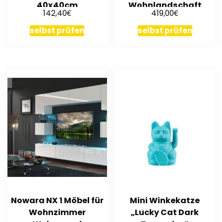
40x40cm
Wohnlandschaft
€
€
142,40
419,00
Couch Carl Blau Türkis
selbst prüfen
selbst prüfen
Nowara NX 1 Möbel für
Mini Winkekatze
Wohnzimmer
„Lucky Cat Dark