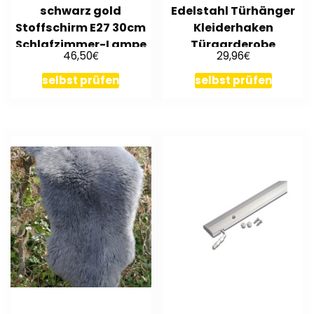
schwarz gold
Edelstahl Türhänger
Stoffschirm E27 30cm
Kleiderhaken
Schlafzimmer-Lampe
Türgarderobe
€
€
46,50
29,96
Wohnzimmer
Garderobenhaken
selbst prüfen
selbst prüfen