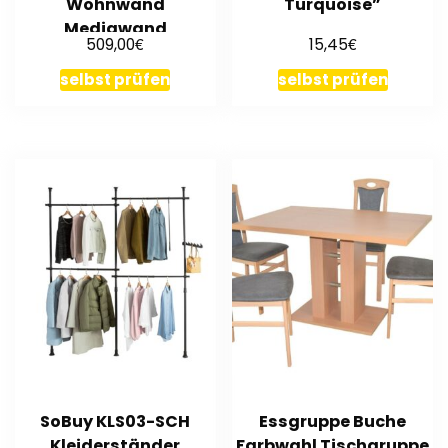
Wohnwand
Turquoise”
Mediawand
€
€
509,00
15,45
Schrankwand
Wohnschrank Weiß
selbst prüfen
selbst prüfen
SoBuy KLS03-SCH
Essgruppe Buche
Kleiderständer
Farbwahl Tischgruppe