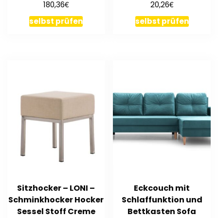
€
€
180,36
20,26
Diele Ward
selbst prüfen
selbst prüfen
Sitzhocker – LONI –
Eckcouch mit
Schminkhocker Hocker
Schlaffunktion und
Sessel Stoff Creme
Bettkasten Sofa