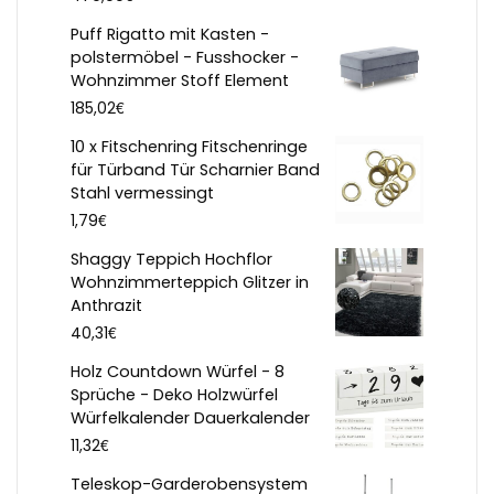
Puff Rigatto mit Kasten -
polstermöbel - Fusshocker -
Wohnzimmer Stoff Element
€
185,02
10 x Fitschenring Fitschenringe
für Türband Tür Scharnier Band
Stahl vermessingt
€
1,79
Shaggy Teppich Hochflor
Wohnzimmerteppich Glitzer in
Anthrazit
€
40,31
Holz Countdown Würfel - 8
Sprüche - Deko Holzwürfel
Würfelkalender Dauerkalender
€
11,32
Teleskop-Garderobensystem