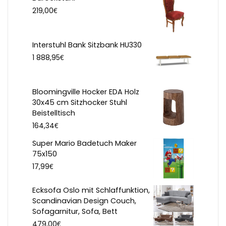
€
219,00
Interstuhl Bank Sitzbank HU330
€
1 888,95
Bloomingville Hocker EDA Holz
30x45 cm Sitzhocker Stuhl
Beistelltisch
€
164,34
Super Mario Badetuch Maker
75x150
€
17,99
Ecksofa Oslo mit Schlaffunktion,
Scandinavian Design Couch,
Sofagarnitur, Sofa, Bett
€
479,00