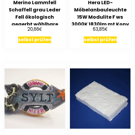
Merino Lammfell
Hera LED-
Schaffell grau Leder
Möbelanbauleuchte
Fell ökologisch
15W Modulite F ws
gegerbt wählbare
3000K 1830lm mt Konv
€
€
20,66
63,85
Größe
IP20 Kst opal …
selbst prüfen
selbst prüfen