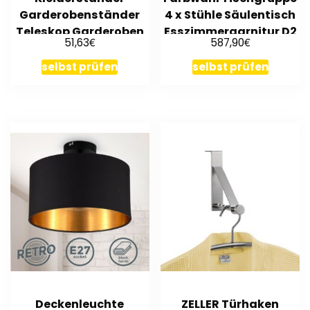
Garderobenständer
4 x Stühle Säulentisch
Teleskop Garderoben
Esszimmergarnitur D2
€
€
51,63
587,90
System
selbst prüfen
selbst prüfen
Deckenleuchte
ZELLER Türhaken