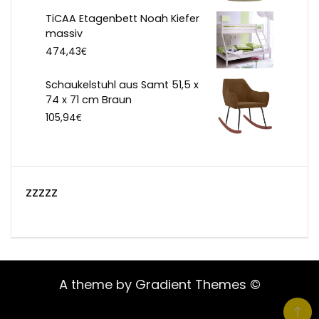
TiCAA Etagenbett Noah Kiefer
massiv
€
474,43
Schaukelstuhl aus Samt 51,5 x
74 x 71 cm Braun
€
105,94
zzzzz
A theme by Gradient Themes ©