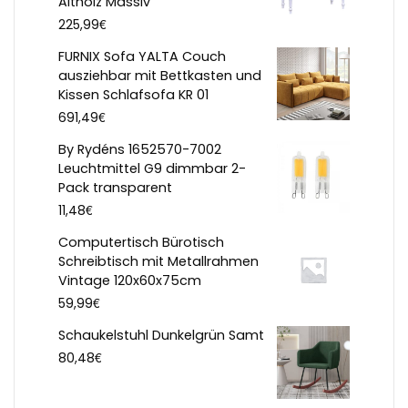
Altholz Massiv
€
225,99
FURNIX Sofa YALTA Couch
ausziehbar mit Bettkasten und
Kissen Schlafsofa KR 01
€
691,49
By Rydéns 1652570-7002
Leuchtmittel G9 dimmbar 2-
Pack transparent
€
11,48
Computertisch Bürotisch
Schreibtisch mit Metallrahmen
Vintage 120x60x75cm
€
59,99
Schaukelstuhl Dunkelgrün Samt
€
80,48