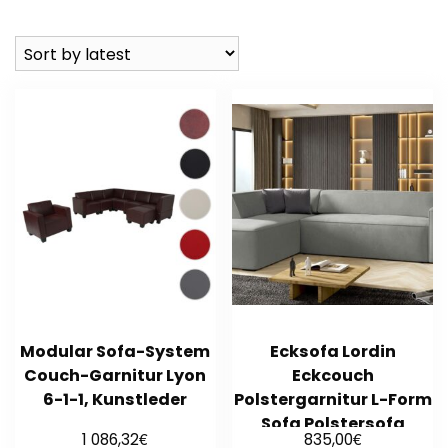
Modular Sofa-System
Ecksofa Lordin
Couch-Garnitur Lyon
Eckcouch
6-1-1, Kunstleder
Polstergarnitur L-Form
Sofa Polstersofa
€
€
1 086,32
835,00
Polsterecke Neu M24