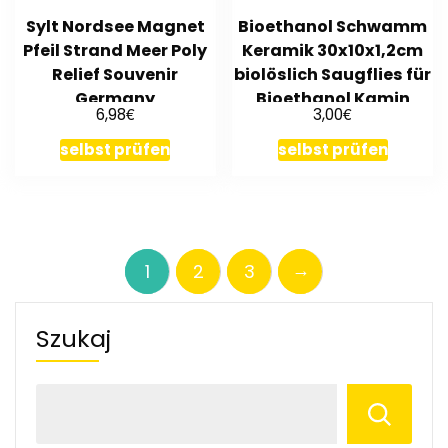
Sylt Nordsee Magnet
Bioethanol Schwamm
Pfeil Strand Meer Poly
Keramik 30x10x1,2cm
Relief Souvenir
biolöslich Saugflies für
Germany
Bioethanol Kamin
€
€
6,98
3,00
selbst prüfen
selbst prüfen
→
1
2
3
Szukaj