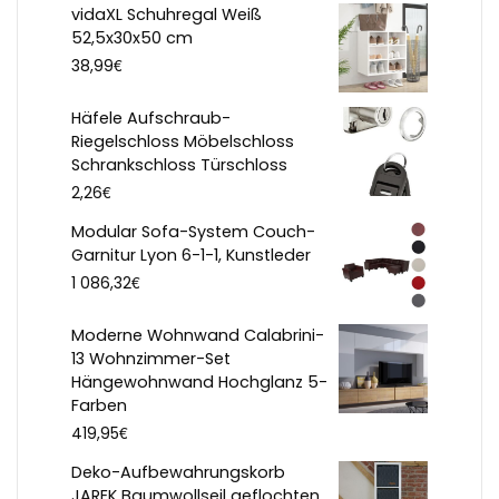
vidaXL Schuhregal Weiß
52,5x30x50 cm
€
38,99
Häfele Aufschraub-
Riegelschloss Möbelschloss
Schrankschloss Türschloss
€
2,26
Modular Sofa-System Couch-
Garnitur Lyon 6-1-1, Kunstleder
€
1 086,32
Moderne Wohnwand Calabrini-
13 Wohnzimmer-Set
Hängewohnwand Hochglanz 5-
Farben
€
419,95
Deko-Aufbewahrungskorb
JAREK Baumwollseil geflochten