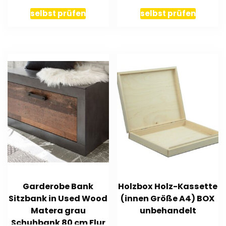
selbst prüfen
selbst prüfen
Garderobe Bank
Holzbox Holz-Kassette
Sitzbank in Used Wood
(innen Größe A4) BOX
Matera grau
unbehandelt
Schuhbank 80 cm Flur