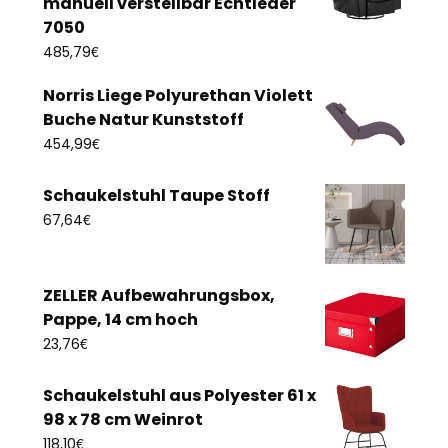
manuell verstellbar Echtleder
7050
€
485,79
Norris Liege Polyurethan Violett
Buche Natur Kunststoff
€
454,99
Schaukelstuhl Taupe Stoff
€
67,64
ZELLER Aufbewahrungsbox,
Pappe, 14 cm hoch
€
23,76
Schaukelstuhl aus Polyester 61 x
98 x 78 cm Weinrot
€
118,10