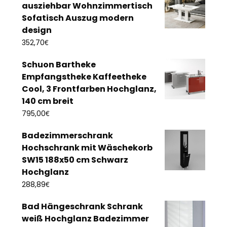
ausziehbar Wohnzimmertisch
Sofatisch Auszug modern
design
€
352,70
Schuon Bartheke
Empfangstheke Kaffeetheke
Cool, 3 Frontfarben Hochglanz,
140 cm breit
€
795,00
Badezimmerschrank
Hochschrank mit Wäschekorb
SW15 188x50 cm Schwarz
Hochglanz
€
288,89
Bad Hängeschrank Schrank
weiß Hochglanz Badezimmer