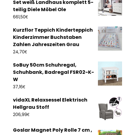
Set weiß Landhaus komplett 5-
teilig Diele Möbel Ole
€
661,50
Kurzflor Teppich Kinderteppich
Kinderzimmer Buchstaben
Zahlen Jahreszeiten Grau
€
24,70
SoBuy 50cm Schuhregal,
Schuhbank, Badregal FSR02-K-
W
€
37,16
vidaXL Relaxsessel Elektrisch
Hellgrau Stoff
€
206,99
Goslar Magnet Poly Rolle 7 cm ,