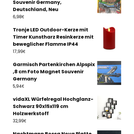
Souvenir Germany,
Deutschland, Neu
€
6,98
Tronje LED Outdoor-Kerze mit
Timer Kunstharz Resinkerze mit
beweglicher Flamme IP44
€
17,99
Garmisch Partenkirchen Alpspix
,8 cm Foto Magnet Souvenir
Germany
€
5,94
vidaXL Würfelregal Hochglanz-
Schwarz 90x15x119 cm
Holzwerkstoff
€
32,99
Nachtmann Bossa Nova Platte