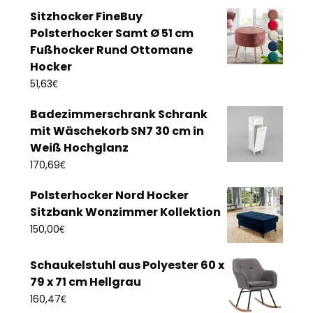
Sitzhocker FineBuy
Polsterhocker Samt Ø 51 cm
Fußhocker Rund Ottomane
Hocker
€
51,63
Badezimmerschrank Schrank
mit Wäschekorb SN7 30 cm in
Weiß Hochglanz
€
170,69
Polsterhocker Nord Hocker
Sitzbank Wonzimmer Kollektion
€
150,00
Schaukelstuhl aus Polyester 60 x
79 x 71 cm Hellgrau
€
160,47