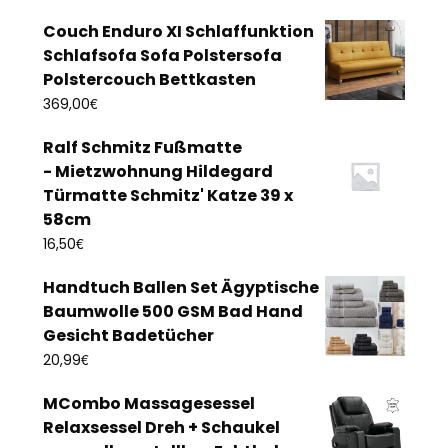
Couch Enduro XI Schlaffunktion
Schlafsofa Sofa Polstersofa
Polstercouch Bettkasten
€
369,00
Ralf Schmitz Fußmatte
- Mietzwohnung Hildegard
Türmatte Schmitz' Katze 39 x
58cm
€
16,50
Handtuch Ballen Set Ägyptische
Baumwolle 500 GSM Bad Hand
Gesicht Badetücher
€
20,99
MCombo Massagesessel
Relaxsessel Dreh + Schaukel