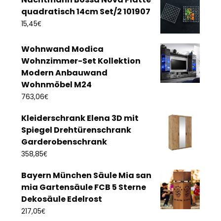
quadratisch 14cm Set/2 101907
€
15,45
Wohnwand Modica
Wohnzimmer-Set Kollektion
Modern Anbauwand
Wohnmöbel M24
€
763,06
Kleiderschrank Elena 3D mit
Spiegel Drehtürenschrank
Garderobenschrank
€
358,85
Bayern München Säule Mia san
mia Gartensäule FCB 5 Sterne
Dekosäule Edelrost
€
217,05