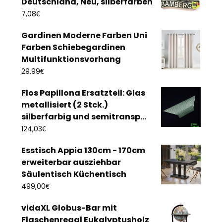
Deutschland, Neu, silberfarben
€
7,08
Gardinen Moderne Farben Uni
Farben Schiebegardinen
Multifunktionsvorhang
€
29,99
Flos Papillona Ersatzteil: Glas
metallisiert (2 Stck.)
silberfarbig und semitransp...
€
124,03
Esstisch Appia 130cm - 170cm
erweiterbar ausziehbar
Säulentisch Küchentisch
€
499,00
vidaXL Globus-Bar mit
Flaschenregal Eukalyptusholz