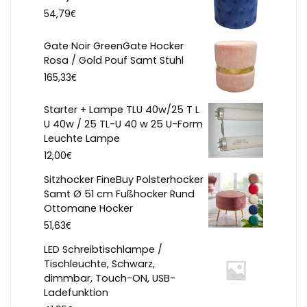
€
54,79
Gate Noir GreenGate Hocker
Rosa / Gold Pouf Samt Stuhl
€
165,33
Starter + Lampe TLU 40w/25 T L
U 40w / 25 TL-U 40 w 25 U-Form
Leuchte Lampe
€
12,00
Sitzhocker FineBuy Polsterhocker
Samt Ø 51 cm Fußhocker Rund
Ottomane Hocker
€
51,63
LED Schreibtischlampe /
Tischleuchte, Schwarz,
dimmbar, Touch-ON, USB-
Ladefunktion