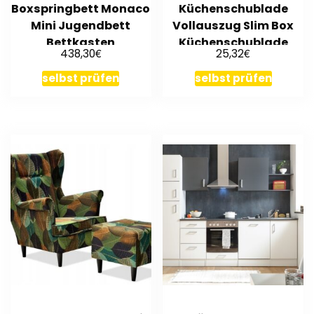
Boxspringbett Monaco
Küchenschublade
Mini Jugendbett
Vollauszug Slim Box
Bettkasten
Küchenschublade
€
€
438,30
25,32
90/100x200cm
40kg
Designbett
selbst prüfen
selbst prüfen