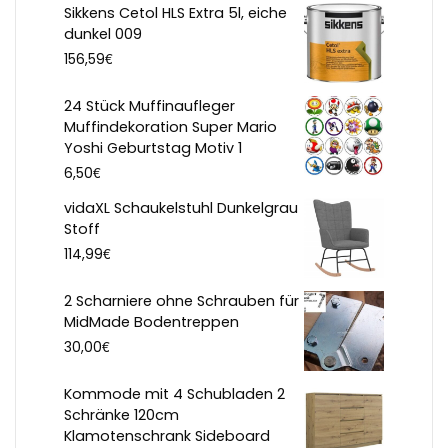
Sikkens Cetol HLS Extra 5l, eiche
dunkel 009
€
156,59
24 Stück Muffinaufleger
Muffindekoration Super Mario
Yoshi Geburtstag Motiv 1
€
6,50
vidaXL Schaukelstuhl Dunkelgrau
Stoff
€
114,99
2 Scharniere ohne Schrauben für
MidMade Bodentreppen
€
30,00
Kommode mit 4 Schubladen 2
Schränke 120cm
Klamotenschrank Sideboard