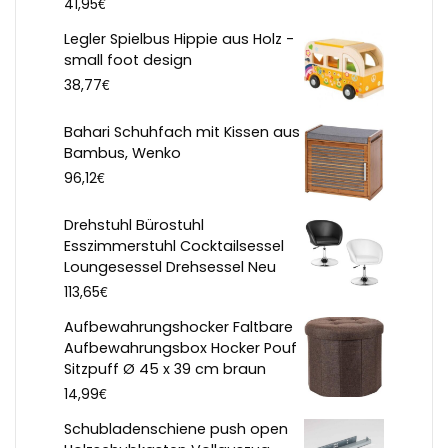
€
41,95
Legler Spielbus Hippie aus Holz -
small foot design
€
38,77
Bahari Schuhfach mit Kissen aus
Bambus, Wenko
€
96,12
Drehstuhl Bürostuhl
Esszimmerstuhl Cocktailsessel
Loungesessel Drehsessel Neu
€
113,65
Aufbewahrungshocker Faltbare
Aufbewahrungsbox Hocker Pouf
Sitzpuff Ø 45 x 39 cm braun
€
14,99
Schubladenschiene push open