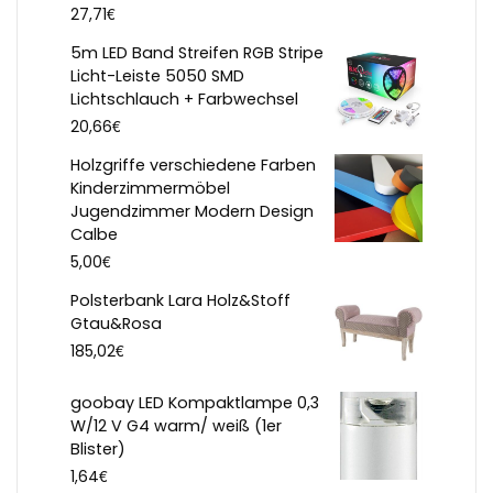
€
27,71
5m LED Band Streifen RGB Stripe
Licht-Leiste 5050 SMD
Lichtschlauch + Farbwechsel
€
20,66
Holzgriffe verschiedene Farben
Kinderzimmermöbel
Jugendzimmer Modern Design
Calbe
€
5,00
Polsterbank Lara Holz&Stoff
Gtau&Rosa
€
185,02
goobay LED Kompaktlampe 0,3
W/12 V G4 warm/ weiß (1er
Blister)
€
1,64