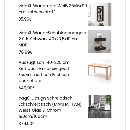
vidaXL Wandregal Weiß 36x16x90
cm Holzwerkstoff
€
35,99
vidaXL Wand-Schubladenregale
2 Stk. Schwarz 40x23,5x10 cm
MDF
€
76,99
Auszugtisch 140-220 cm
Kernbuche massiv geölt
Esszimmertisch Esstisch
ausziehbar
€
549,90
cagü: Design Schreibtisch
Eckschreibtisch (MANHATTAN]
Weiss Glas & Chrom
180cm/160cm
€
379,00