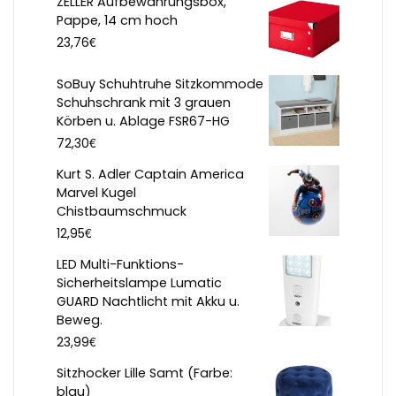
ZELLER Aufbewahrungsbox,
Pappe, 14 cm hoch
€
23,76
SoBuy Schuhtruhe Sitzkommode
Schuhschrank mit 3 grauen
Körben u. Ablage FSR67-HG
€
72,30
Kurt S. Adler Captain America
Marvel Kugel
Chistbaumschmuck
€
12,95
LED Multi-Funktions-
Sicherheitslampe Lumatic
GUARD Nachtlicht mit Akku u.
Beweg.
€
23,99
Sitzhocker Lille Samt (Farbe:
blau)