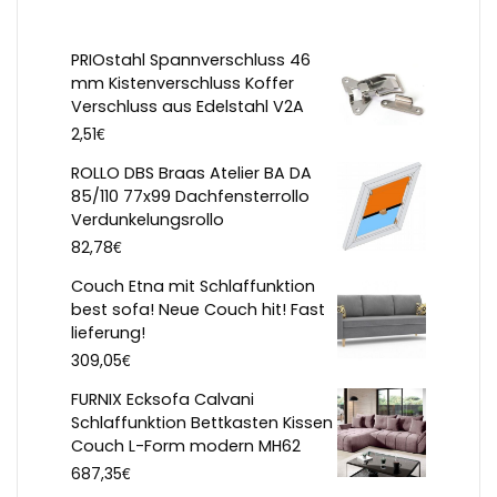
PRIOstahl Spannverschluss 46
mm Kistenverschluss Koffer
Verschluss aus Edelstahl V2A
€
2,51
ROLLO DBS Braas Atelier BA DA
85/110 77x99 Dachfensterrollo
Verdunkelungsrollo
€
82,78
Couch Etna mit Schlaffunktion
best sofa! Neue Couch hit! Fast
lieferung!
€
309,05
FURNIX Ecksofa Calvani
Schlaffunktion Bettkasten Kissen
Couch L-Form modern MH62
€
687,35