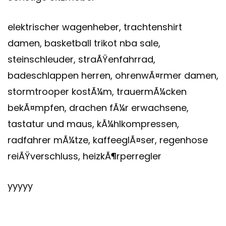
elektrischer wagenheber, trachtenshirt
damen, basketball trikot nba sale,
steinschleuder, straÃŸenfahrrad,
badeschlappen herren, ohrenwÃ¤rmer damen,
stormtrooper kostÃ¼m, trauermÃ¼cken
bekÃ¤mpfen, drachen fÃ¼r erwachsene,
tastatur und maus, kÃ¼hlkompressen,
radfahrer mÃ¼tze, kaffeeglÃ¤ser, regenhose
reiÃŸverschluss, heizkÃ¶rperregler
yyyyy