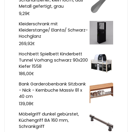
Schuhanzieher, klein 16cm, aus
Metall gefertigt, grau
€
9,29
Kleiderschrank mit
Kleiderstange/ Elanta/ Schwarz-
Hochglanz
€
269,92
Hochbett Spielbett Kinderbett
Tunnel Vorhang schwarz 90x200
Kiefer 1558
€
186,00
Bank Garderobenbank Sitzbank
- Nick - Kernbuche Massiv 81 x
40 cm
€
139,08
Möbelgriff dunkel gebürstet,
Küchengriff BA 160 mm,
Schrankgriff