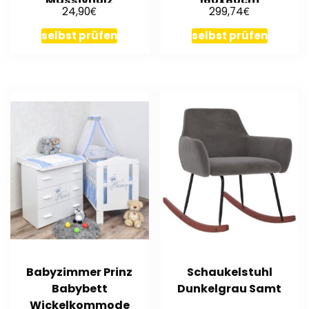
Massivholz
160x80cm
€
€
24,90
299,74
Handarbeit
selbst prüfen
selbst prüfen
Babyzimmer Prinz
Schaukelstuhl
Babybett
Dunkelgrau Samt
Wickelkommode