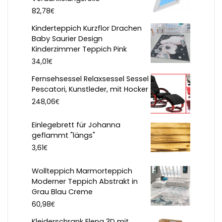
€
82,78
Kinderteppich Kurzflor Drachen
Baby Saurier Design
Kinderzimmer Teppich Pink
€
34,01
Fernsehsessel Relaxsessel Sessel
Pescatori, Kunstleder, mit Hocker
€
248,06
Einlegebrett für Johanna
geflammt "längs"
€
3,61
Wollteppich Marmorteppich
Moderner Teppich Abstrakt in
Grau Blau Creme
€
60,98
Kleiderschrank Elena 3D mit