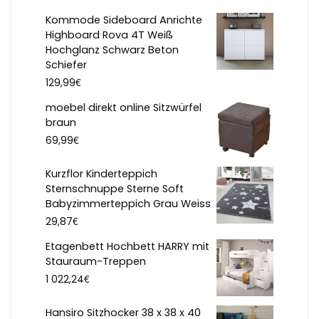
Kommode Sideboard Anrichte
Highboard Rova 4T Weiß
Hochglanz Schwarz Beton
Schiefer
€
129,99
moebel direkt online Sitzwürfel
braun
€
69,99
Kurzflor Kinderteppich
Sternschnuppe Sterne Soft
Babyzimmerteppich Grau Weiss
€
29,87
Etagenbett Hochbett HARRY mit
Stauraum-Treppen
€
1 022,24
Hansiro Sitzhocker 38 x 38 x 40