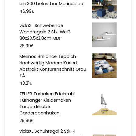
bis 300 belastbar Marineblau
€
46,99
vidaXL Schwebende
Wandregale 2 Stk. Weiß
80x23,5x3,8cm MDF
€
26,99
Merinos Brilliance Teppich
Hochwertig Modern Kariert
Abstrakt Konturenschnitt Grau
TÃ
€
43,21
ZELLER Türhaken Edelstahl
Türhänger Kleiderhaken
Türgarderobe
Garderobenhaken
€
29,96
vidaXL Schuhregal 2 Stk. 4