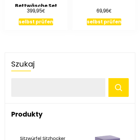
Bettwäsche Set
€
€
399,95
69,96
Komplettzimmer
selbst prüfen
selbst prüfen
Szukaj
Produkty
Sitzwürfel Sitzhocker