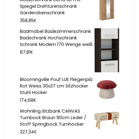
Spiegel Drehtürenschrank
Garderobenschrank
€
358,85
Badmöbel Badezimmerschrank
Badschrank Hochschrank
Schrank Modern 170 Wenge weiß
€
87,81
Bloomingville Pouf LUE Fliegenpilz
Rot Weiss 30x37 cm Sitzhocker
Stuhl Hocker
€
174,68
Wohnling Sitzbank CANVAS
Turnbock Braun 90cm Leder /
Stoff Springbock Turnhocker
€
227,34