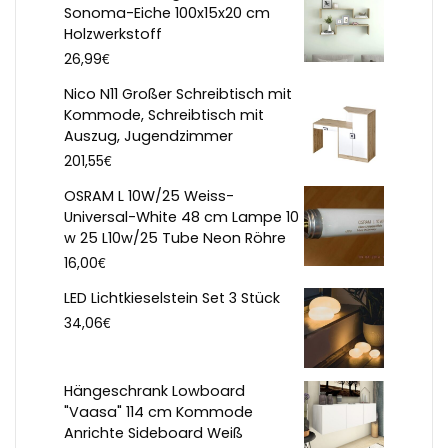
Sonoma-Eiche 100x15x20 cm
Holzwerkstoff
€
26,99
Nico N11 Großer Schreibtisch mit
Kommode, Schreibtisch mit
Auszug, Jugendzimmer
€
201,55
OSRAM L 10W/25 Weiss-
Universal-White 48 cm Lampe 10
w 25 L10w/25 Tube Neon Röhre
€
16,00
LED Lichtkieselstein Set 3 Stück
€
34,06
Hängeschrank Lowboard
"Vaasa" 114 cm Kommode
Anrichte Sideboard Weiß