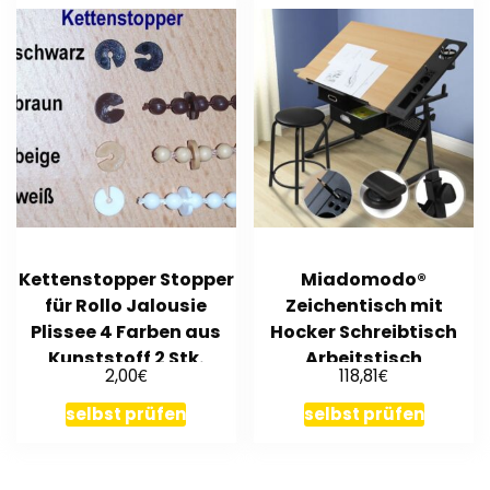
Kettenstopper Stopper
Miadomodo®
für Rollo Jalousie
Zeichentisch mit
Plissee 4 Farben aus
Hocker Schreibtisch
Kunststoff 2 Stk.
Arbeitstisch
€
€
2,00
118,81
Architektentisch
selbst prüfen
selbst prüfen