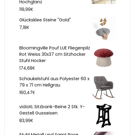
Hochglanz
€
119,99
Glücksklee Steine "Gold"
€
7,18
Bloomingville Pouf LUE Fliegenpilz
Rot Weiss 30x37 cm Sitzhocker
Stuhl Hocker
€
174,68
Schaukelstuhl aus Polyester 60 x
79 x 71 cm Hellgrau
€
160,47
vidaXL Sitzbank-Beine 2 Stk. Y-
Gestell Gusseisen
€
83,99
Stuhl Metall und Samt Rose