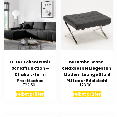
FEDVE Ecksofa mit
MCombo Sessel
Schlaffunktion –
Relaxsessel Liegestuhl
Dhaka L-form
Modern Lounge Stuhl
Praktisches
PU Leder Edelstahl
€
€
722,50
123,00
Schlafsofa mit
Stuhl
Bettkasten
selbst prüfen
selbst prüfen