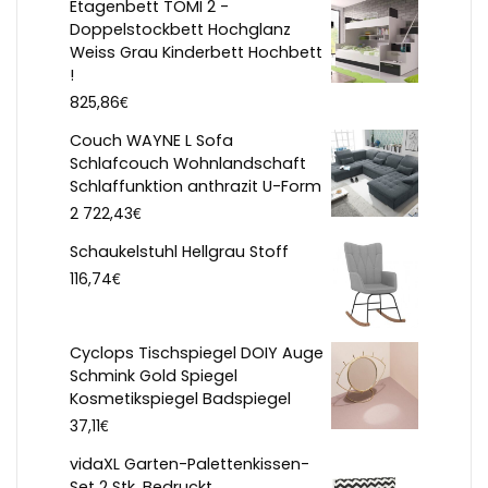
Etagenbett TOMI 2 -
Doppelstockbett Hochglanz
Weiss Grau Kinderbett Hochbett
!
€
825,86
Couch WAYNE L Sofa
Schlafcouch Wohnlandschaft
Schlaffunktion anthrazit U-Form
€
2 722,43
Schaukelstuhl Hellgrau Stoff
€
116,74
Cyclops Tischspiegel DOIY Auge
Schmink Gold Spiegel
Kosmetikspiegel Badspiegel
€
37,11
vidaXL Garten-Palettenkissen-
Set 2 Stk. Bedruckt