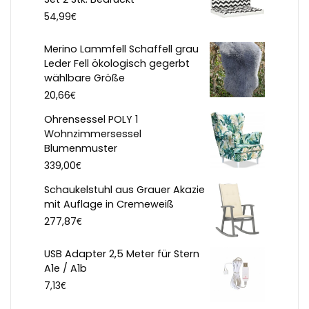
€
54,99
Merino Lammfell Schaffell grau
Leder Fell ökologisch gegerbt
wählbare Größe
€
20,66
Ohrensessel POLY 1
Wohnzimmersessel
Blumenmuster
€
339,00
Schaukelstuhl aus Grauer Akazie
mit Auflage in Cremeweiß
€
277,87
USB Adapter 2,5 Meter für Stern
A1e / A1b
€
7,13