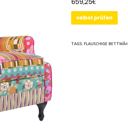
€
659,25
selbst prüfen
TAGS:
FLAUSCHIGE BETTWÃ¤