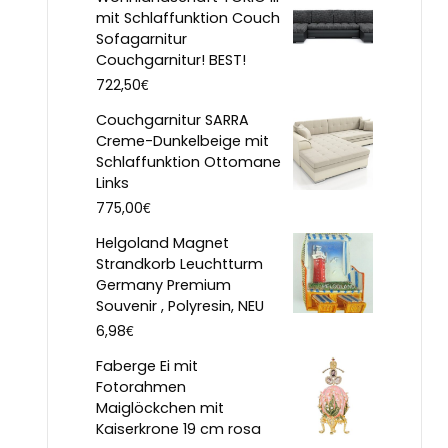
mit Schlaffunktion Couch
Sofagarnitur
Couchgarnitur! BEST!
€
722,50
Couchgarnitur SARRA
Creme-Dunkelbeige mit
Schlaffunktion Ottomane
Links
€
775,00
Helgoland Magnet
Strandkorb Leuchtturm
Germany Premium
Souvenir , Polyresin, NEU
€
6,98
Faberge Ei mit
Fotorahmen
Maiglöckchen mit
Kaiserkrone 19 cm rosa