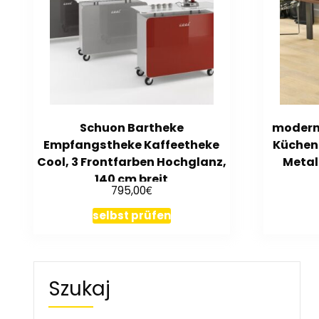
Schuon Bartheke
moderne
Empfangstheke Kaffeetheke
Küchen
Cool, 3 Frontfarben Hochglanz,
Metal
140 cm breit
€
795,00
selbst prüfen
Szukaj