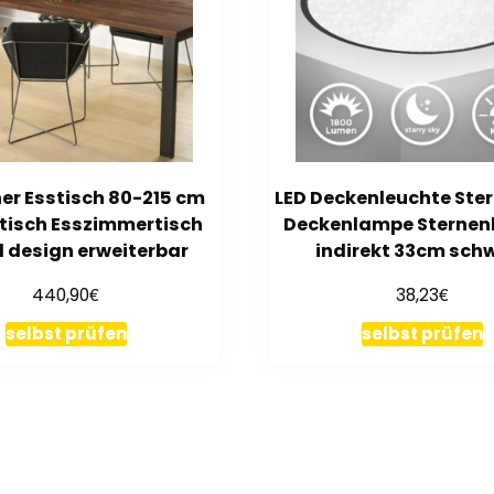
r Esstisch 80-215 cm
LED Deckenleuchte Ster
tisch Esszimmertisch
Deckenlampe Sterne
l design erweiterbar
indirekt 33cm sch
€
€
440,90
38,23
selbst prüfen
selbst prüfen