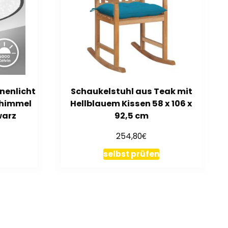
nenlicht
Schaukelstuhl aus Teak mit
nhimmel
Hellblauem Kissen 58 x 106 x
warz
92,5 cm
€
254,80
selbst prüfen