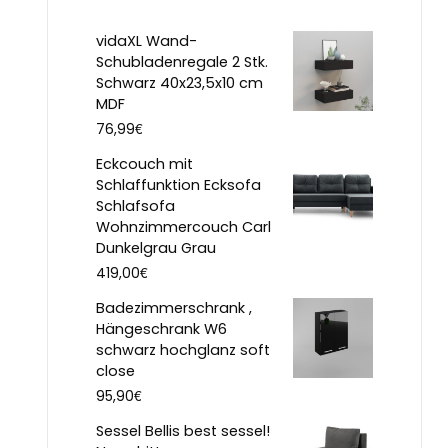
vidaXL Wand-
Schubladenregale 2 Stk.
Schwarz 40x23,5x10 cm
MDF
€
76,99
Eckcouch mit
Schlaffunktion Ecksofa
Schlafsofa
Wohnzimmercouch Carl
Dunkelgrau Grau
€
419,00
Badezimmerschrank ,
Hängeschrank W6
schwarz hochglanz soft
close
€
95,90
Sessel Bellis best sessel!