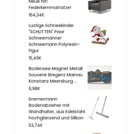
Neue hit!
Federkernmatratze!
€
164,34
Lustige Schneekinder
"SCHLITTEN" Paar
Schneemänner
Schneemann Polyresin-
Figur
€
15,49
Bodensee Magnet Metall
Souvenir Bregenz Mainau
Konstanz Meersburg ...
€
6,98
bremermann
Bodenabzieher mit
Wandhalter, aus Edelstahl
hochglänzend und Silikon
€
53,74