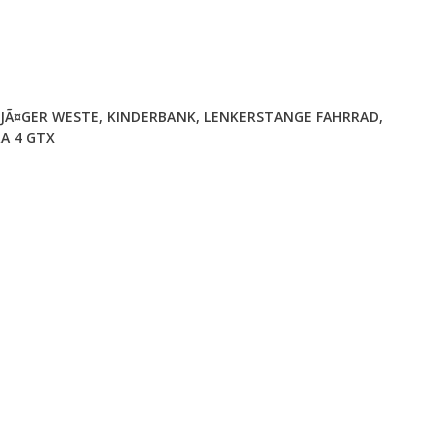
JÃ¤GER WESTE
,
KINDERBANK
,
LENKERSTANGE FAHRRAD
,
A 4 GTX