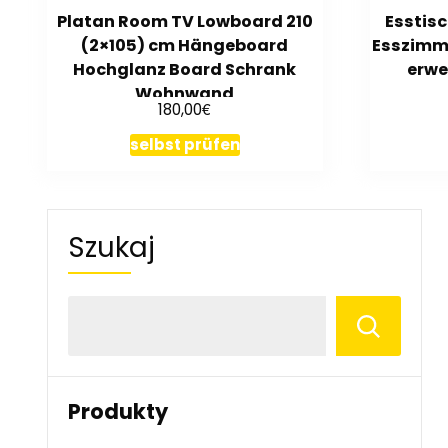
Platan Room TV Lowboard 210
Esstis
(2×105) cm Hängeboard
Esszimm
Hochglanz Board Schrank
erwe
Wohnwand
€
180,00
selbst prüfen
Szukaj
Produkty