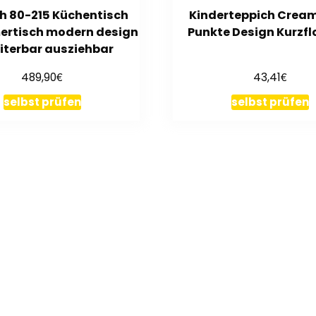
ch 80-215 Küchentisch
Kinderteppich Cream
ertisch modern design
Punkte Design Kurzfl
iterbar ausziehbar
€
€
489,90
43,41
selbst prüfen
selbst prüfen