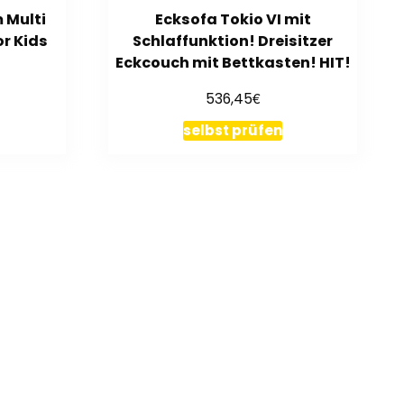
 Multi
Ecksofa Tokio VI mit
or Kids
Schlaffunktion! Dreisitzer
Eckcouch mit Bettkasten! HIT!
€
536,45
selbst prüfen