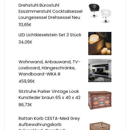
Drehstuhl Bürostuhl
Esszimmerstuhl Cocktailsessel
Loungesessel Drehsessel Neu
€
113,65
LED Lichtkieselstein Set 3 Stück
€
34,06
Wohnwand, Anbauwand, TV-
Lowboard, Hängeschränke,
Wandboard-WIKA III
€
459,96
Sitztruhe Parker Vintage Look
Kunstleder braun 65 x 40 x 42
€
86,73
Rattan Korb CESTA-Med Grey
Aufbewahrungskorb