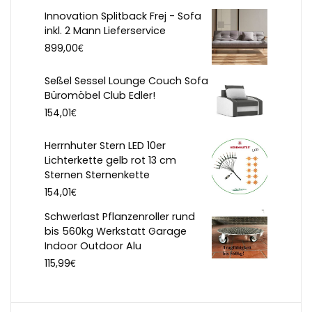
Innovation Splitback Frej - Sofa
inkl. 2 Mann Lieferservice
€
899,00
Seßel Sessel Lounge Couch Sofa
Büromöbel Club Edler!
€
154,01
Herrnhuter Stern LED 10er
Lichterkette gelb rot 13 cm
Sternen Sternenkette
€
154,01
Schwerlast Pflanzenroller rund
bis 560kg Werkstatt Garage
Indoor Outdoor Alu
€
115,99