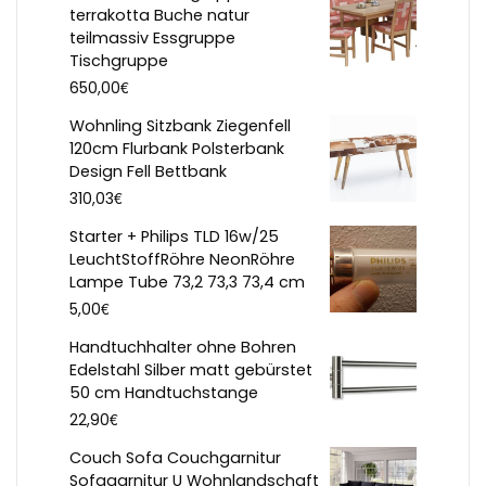
terrakotta Buche natur
teilmassiv Essgruppe
Tischgruppe
€
650,00
Wohnling Sitzbank Ziegenfell
120cm Flurbank Polsterbank
Design Fell Bettbank
€
310,03
Starter + Philips TLD 16w/25
LeuchtStoffRöhre NeonRöhre
Lampe Tube 73,2 73,3 73,4 cm
€
5,00
Handtuchhalter ohne Bohren
Edelstahl Silber matt gebürstet
50 cm Handtuchstange
€
22,90
Couch Sofa Couchgarnitur
Sofagarnitur U Wohnlandschaft