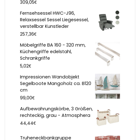
€
309,05
Fernsehsessel HWC-J96,
Relaxsessel Sessel Liegesessel,
verstellbar Kunstleder
€
257,36
Möbelgriffe BA 160 - 320 mm,
Küchengriffe edelstahl,
Schrankgriffe
€
5,02
Impressionen Wandobjekt
Segelboote Mangoholz ca. B120
cm
€
99,00
Aufbewahrungskörbe, 3 Größen,
rechteckig, grau - Atmosphera
€
44,44
Truheneckbankgruppe