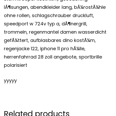
lÃ¶sungen, abendkleider lang, bÃ¼rostÃ¼hle
ohne rollen, schlagschrauber druckluft,
speedport w 724v typ a, dÃ¶nergrill,
trommeln, regenmantel damen wasserdicht
gefÃ¼ttert, aufblasbares dino kostÃ¼m,
regenjacke 122, iphone 11 pro hÃ¼lle,
herrenfahrrad 28 zoll angebote, sportbrille
polarisiert
yyyyy
Related products