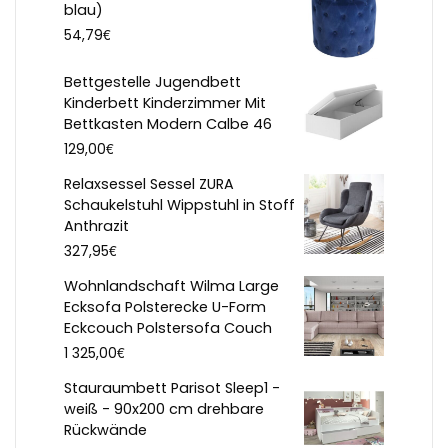
blau)
€
54,79
Bettgestelle Jugendbett
Kinderbett Kinderzimmer Mit
Bettkasten Modern Calbe 46
€
129,00
Relaxsessel Sessel ZURA
Schaukelstuhl Wippstuhl in Stoff
Anthrazit
€
327,95
Wohnlandschaft Wilma Large
Ecksofa Polsterecke U-Form
Eckcouch Polstersofa Couch
€
1 325,00
Stauraumbett Parisot Sleep1 -
weiß - 90x200 cm drehbare
Rückwände