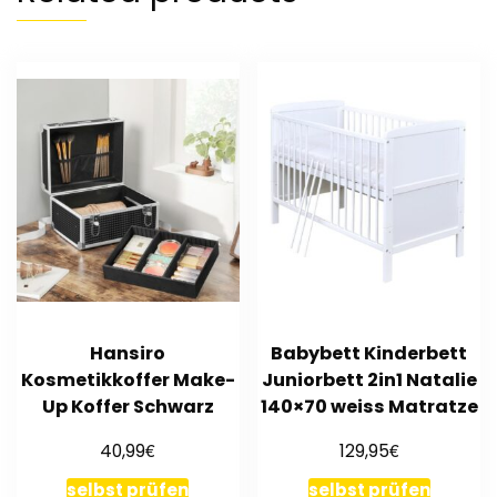
Hansiro
Babybett Kinderbett
Kosmetikkoffer Make-
Juniorbett 2in1 Natalie
Up Koffer Schwarz
140×70 weiss Matratze
€
€
40,99
129,95
selbst prüfen
selbst prüfen