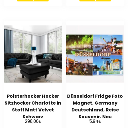
Polsterhocker Hocker
Düsseldorf Fridge Foto
Sitzhocker Charlotte in
Magnet, Germany
Stoff Matt Velvet
Deutschland, Reise
Schwarz
Souvenir, Neu
€
€
298,00
5,94