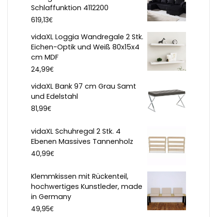
Schlaffunktion 4112200
€
619,13
vidaXL Loggia Wandregale 2 Stk.
Eichen-Optik und Weiß 80x15x4
cm MDF
€
24,99
vidaXL Bank 97 cm Grau Samt
und Edelstahl
€
81,99
vidaXL Schuhregal 2 Stk. 4
Ebenen Massives Tannenholz
€
40,99
Klemmkissen mit Rückenteil,
hochwertiges Kunstleder, made
in Germany
€
49,95