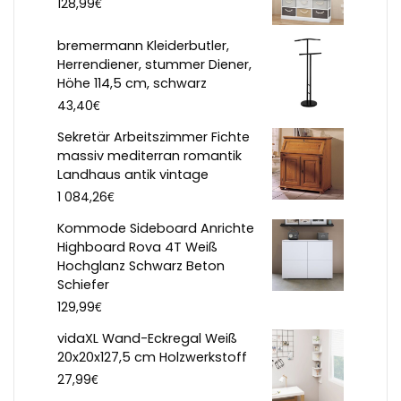
€
128,99
bremermann Kleiderbutler,
Herrendiener, stummer Diener,
Höhe 114,5 cm, schwarz
€
43,40
Sekretär Arbeitszimmer Fichte
massiv mediterran romantik
Landhaus antik vintage
€
1 084,26
Kommode Sideboard Anrichte
Highboard Rova 4T Weiß
Hochglanz Schwarz Beton
Schiefer
€
129,99
vidaXL Wand-Eckregal Weiß
20x20x127,5 cm Holzwerkstoff
€
27,99