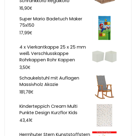
Schrankkorb Regalkorb
€
16,90
Super Mario Badetuch Maker
75x150
€
17,99
4 x Vierkantkappe 25 x 25 mm
weiß Verschlusskappe
Rohrkappen Rohr Kappen
€
3,50
Schaukelstuhl mit Auflagen
Massivholz Akazie
€
181,78
Kinderteppich Cream Multi
Punkte Design Kurzflor Kids
€
43,41
Herrnhuter Stern Kunststoffstern