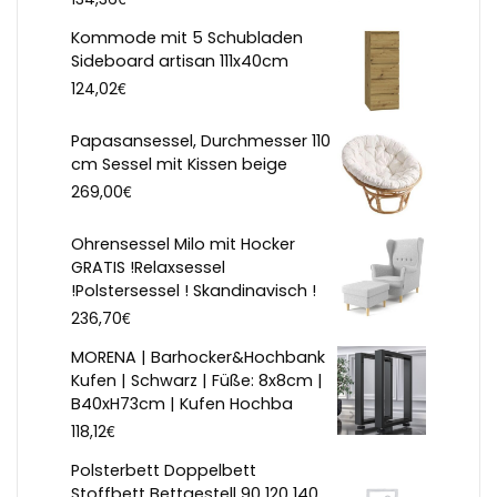
Kommode mit 5 Schubladen
Sideboard artisan 111x40cm
€
124,02
Papasansessel, Durchmesser 110
cm Sessel mit Kissen beige
€
269,00
Ohrensessel Milo mit Hocker
GRATIS !Relaxsessel
!Polstersessel ! Skandinavisch !
€
236,70
MORENA | Barhocker&Hochbank
Kufen | Schwarz | Füße: 8x8cm |
B40xH73cm | Kufen Hochba
€
118,12
Polsterbett Doppelbett
Stoffbett Bettgestell 90 120 140