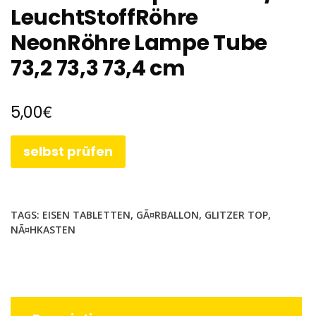
LeuchtStoffRöhre
NeonRöhre Lampe Tube
73,2 73,3 73,4 cm
€
5,00
selbst prüfen
TAGS:
EISEN TABLETTEN
,
GÃ¤RBALLON
,
GLITZER TOP
,
NÃ¤HKASTEN