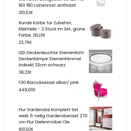
160 180 Lattenrost anthrazit
€
310,03
Runde Körbe für Zubehör,
Kleinteile - 2 Stück im Set, grüne
Farbe, ZELLER
€
23,76
LED Deckenleuchte Sternenlicht
Deckenlampe Sternenhimmel
indirekt 33cm schwarz
€
38,23
F30 Barocksessel silber/ pink
€
449,00
Flur Garderobe komplett Set
weiß 5-teilig Garderobenset 270
cm Flur Dielenmöbel Ole
€
661,50