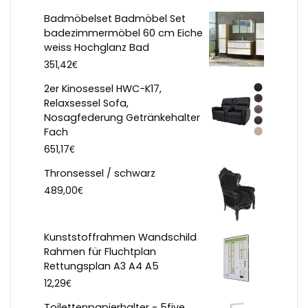
Badmöbelset Badmöbel Set
badezimmermöbel 60 cm Eiche
weiss Hochglanz Bad
€
351,42
2er Kinosessel HWC-K17,
Relaxsessel Sofa,
Nosagfederung Getränkehalter
Fach
€
651,17
Thronsessel / schwarz
€
489,00
Kunststoffrahmen Wandschild
Rahmen für Fluchtplan
Rettungsplan A3 A4 A5
€
12,29
Toilettenpapierhalter - 5five