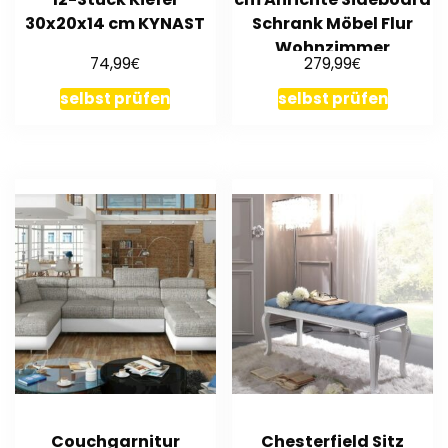
30x20x14 cm KYNAST
Schrank Möbel Flur
Wohnzimmer
€
€
74,99
279,99
Hochglanz
selbst prüfen
selbst prüfen
Couchgarnitur
Chesterfield Sitz