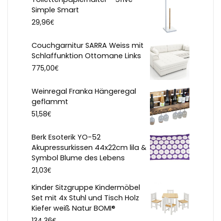
Simple Smart
€
29,96
Couchgarnitur SARRA Weiss mit
Schlaffunktion Ottomane Links
€
775,00
Weinregal Franka Hängeregal
geflammt
€
51,58
Berk Esoterik YO-52
Akupressurkissen 44x22cm lila &
Symbol Blume des Lebens
€
21,03
Kinder Sitzgruppe Kindermöbel
Set mit 4x Stuhl und Tisch Holz
Kiefer weiß Natur BOMI®
€
134,36