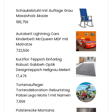
Schaukelstuhl mit Auflage Grau
Massivholz Akazie
€
196,75
Autobett Lightning Cars
Kinderbett McQueen MDF mit
Matratze
€
722,50
Kurzflor Teppich Einfarbig
Robust Gabbeh Optik
Designteppich Hellgrau Meliert
€
17,47
Tortenaufleger
Tortendekoration Geburtstag
Polizei Lego Motiv 1 mit Namen
€
7,60
Polsterecke Montana