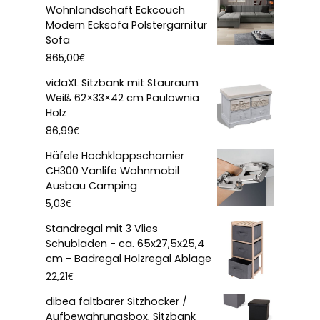
Wohnlandschaft Eckcouch
Modern Ecksofa Polstergarnitur
Sofa
€
865,00
vidaXL Sitzbank mit Stauraum
Weiß 62×33×42 cm Paulownia
Holz
€
86,99
Häfele Hochklappscharnier
CH300 Vanlife Wohnmobil
Ausbau Camping
€
5,03
Standregal mit 3 Vlies
Schubladen - ca. 65x27,5x25,4
cm - Badregal Holzregal Ablage
€
22,21
dibea faltbarer Sitzhocker /
Aufbewahrungsbox, Sitzbank