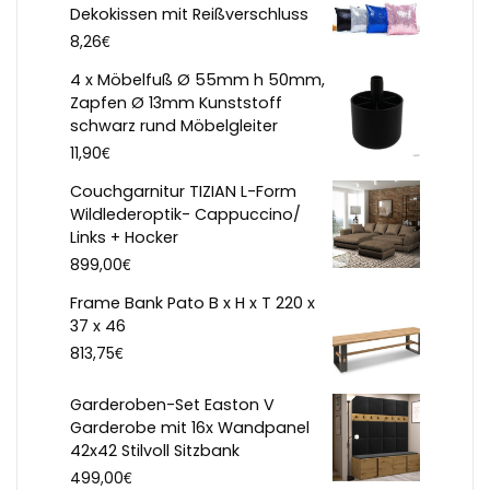
Dekokissen mit Reißverschluss
€
8,26
4 x Möbelfuß Ø 55mm h 50mm,
Zapfen Ø 13mm Kunststoff
schwarz rund Möbelgleiter
€
11,90
Couchgarnitur TIZIAN L-Form
Wildlederoptik- Cappuccino/
Links + Hocker
€
899,00
Frame Bank Pato B x H x T 220 x
37 x 46
€
813,75
Garderoben-Set Easton V
Garderobe mit 16x Wandpanel
42x42 Stilvoll Sitzbank
€
499,00