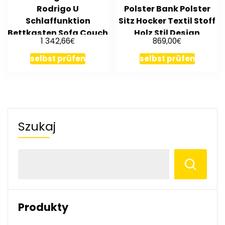
Rodrigo U
Polster Bank Polster
Schlaffunktion
Sitz Hocker Textil Stoff
Bettkasten Sofa Couch
Holz Stil Design
€
€
1 342,66
869,00
Wohnlandschaft Pols
selbst prüfen
selbst prüfen
Szukaj
Produkty