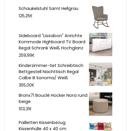
Schaukelstuhl Samt Hellgrau
€
125,25
Sideboard "Lissabon" Anrichte
Kommode Highboard TV Board
Regal Schrank Weiß Hochglanz
€
259,99
Kinderzimmer-Set Schreibtisch
Bettgestell Nachttisch Regal
Calbe III Sonoma/ Weiß
€
355,00
Bronx71 Bouclé Hocker Nora rund
beige
€
103,31
Pailletten Kissenbezug
Kissenhülle 40 x 40 cm