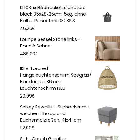
KLICKfix Bikebasket, signature
black 35x28x26cm, 5kg, ohne
Halter Reisenthel 0303SIS
€
46,26
Lounge Sessel Stone links -
Bouclé Sahne
€
489,00
IKEA Torared
Hängeleuchtenschirm Seegras/
Handarbeit 36 cm
Leuchtenschirm NEU
€
29,99
Selsey Rewaills - Sitzhocker mit
weichem Bezug und
Buchenholzféßen, 41x41 cm
€
112,99
Sofa Couch Garnitur