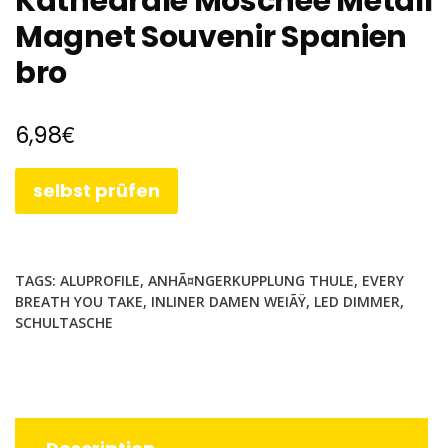
Kathedrale Moschee Metall
Magnet Souvenir Spanien
bro
€
6,98
selbst prüfen
TAGS:
ALUPROFILE
,
ANHÃ¤NGERKUPPLUNG THULE
,
EVERY
BREATH YOU TAKE
,
INLINER DAMEN WEIÃŸ
,
LED DIMMER
,
SCHULTASCHE