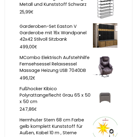
Metall und Kunststoff Schwarz
€
25,99
Garderoben-Set Easton V
Garderobe mit 16x Wandpanel
42x42 Stilvoll Sitzbank
€
499,00
MCombo Elektrisch Aufstehhilfe
Fernsehsessel Relaxsessel
Massage Heizung USB 7040DB
€
496,12
Fußhocker Kibico
Polyrattangeflecht Grau 65 x 50
x 50 cm
€
247,86
Herrnhuter Stern 68 cm Farbe
gelb komplett Kunststoff für
Außen, Kabel 10 m , Sterne