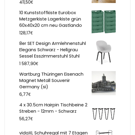
€
411,50
10 Kunststoffkiste Eurobox
Metzgerkiste Lagerkiste grün
60x40x20 cm neu Gastlando
€
128,17
8er SET Design Armlehnenstuhl
Elegans Schwarz - Hellgrau
Sessel Esszimmerstuhl Stuhl
€
1 587,90
Wartburg Thüringen Eisenach
Magnet Metall Souvenir
Germany (si)
€
6,77
4 x 30.5cm Hairpin Tischbeine 2
Streben - 12mm - Schwarz
€
56,27
vidaXL Schuhregal mit 7 Etagen