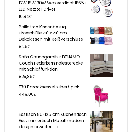
12W 18W 30W Wasserdicht IP65+
LED Netzteil Driver
€
10,84
Pailletten Kissenbezug
Kissenhülle 40 x 40 cm
Dekokissen mit Reißverschluss
€
8,26
Sofa Couchgarnitur BENAMO
Couch Federkern Polesterecke
mit Schlaffunktion
€
825,86
F30 Barocksessel silber/ pink
€
449,00
Esstisch 80-125 cm Küchentisch
Esszimmertisch Metall modern
design erweiterbar