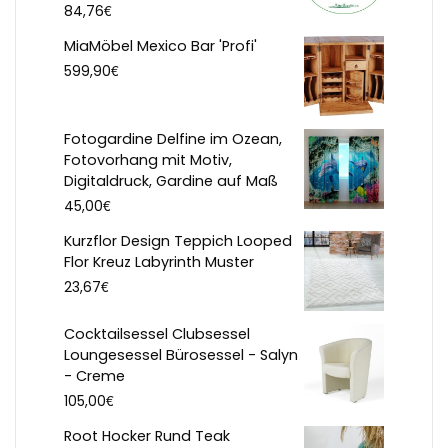
€
84,76
MiaMöbel Mexico Bar 'Profi'
€
599,90
Fotogardine Delfine im Ozean,
Fotovorhang mit Motiv,
Digitaldruck, Gardine auf Maß
€
45,00
Kurzflor Design Teppich Looped
Flor Kreuz Labyrinth Muster
€
23,67
Cocktailsessel Clubsessel
Loungesessel Bürosessel - Salyn
- Creme
€
105,00
Root Hocker Rund Teak