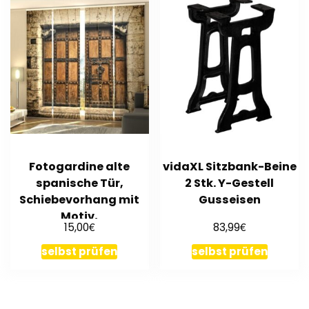
Fotogardine alte
vidaXL Sitzbank-Beine
spanische Tür,
2 Stk. Y-Gestell
Schiebevorhang mit
Gusseisen
Motiv,
€
€
15,00
83,99
Flächenvorhang, auf
Maß
selbst prüfen
selbst prüfen