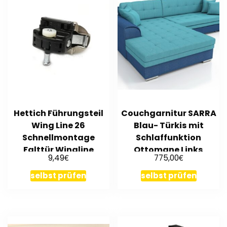
Hettich Führungsteil
Couchgarnitur SARRA
Wing Line 26
Blau- Türkis mit
Schnellmontage
Schlaffunktion
Falttür Wingline
Ottomane Links
€
€
9,49
775,00
Faltschiebetür
selbst prüfen
selbst prüfen