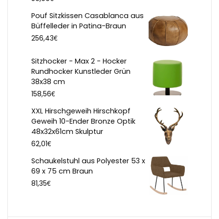
Pouf Sitzkissen Casablanca aus
Büffelleder in Patina-Braun
€
256,43
Sitzhocker - Max 2 - Hocker
Rundhocker Kunstleder Grün
38x38 cm
€
158,56
XXL Hirschgeweih Hirschkopf
Geweih 10-Ender Bronze Optik
48x32x61cm Skulptur
€
62,01
Schaukelstuhl aus Polyester 53 x
69 x 75 cm Braun
€
81,35