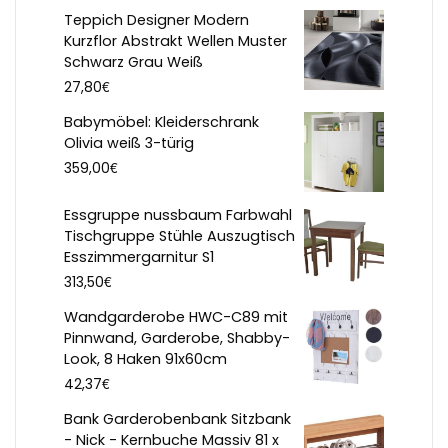
Teppich Designer Modern
Kurzflor Abstrakt Wellen Muster
Schwarz Grau Weiß
€
27,80
Babymöbel: Kleiderschrank
Olivia weiß 3-türig
€
359,00
Essgruppe nussbaum Farbwahl
Tischgruppe Stühle Auszugtisch
Esszimmergarnitur S1
€
313,50
Wandgarderobe HWC-C89 mit
Pinnwand, Garderobe, Shabby-
Look, 8 Haken 91x60cm
€
42,37
Bank Garderobenbank Sitzbank
- Nick - Kernbuche Massiv 81 x