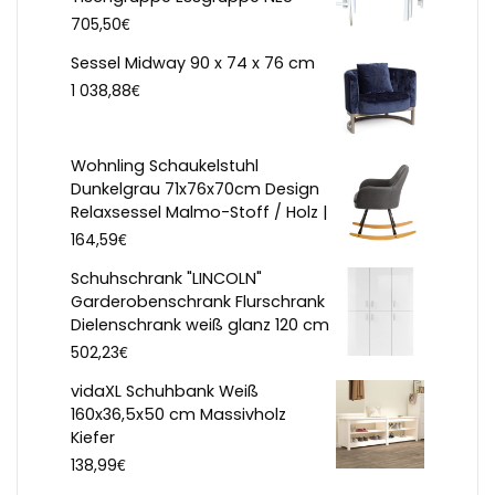
€
705,50
Sessel Midway 90 x 74 x 76 cm
€
1 038,88
Wohnling Schaukelstuhl
Dunkelgrau 71x76x70cm Design
Relaxsessel Malmo-Stoff / Holz |
€
164,59
Schuhschrank "LINCOLN"
Garderobenschrank Flurschrank
Dielenschrank weiß glanz 120 cm
€
502,23
vidaXL Schuhbank Weiß
160x36,5x50 cm Massivholz
Kiefer
€
138,99