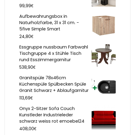
€
99,99
Aufbewahrungsbox in
Naturholzfarbe, 31 x 31 cm. -
5five Simple Smart
€
24,80
Essgruppe nussbaum Farbwahl
Tischgruppe 4 x Stühle Tisch
rund Esszimmergarnitur
€
538,90
Granitspüle 78x46cm
Küchenspüle Spülbecken Spüle
Granit Schwarz + Ablaufgarnitur
€
113,69
Onyx 2-Sitzer Sofa Couch
Kunstleder Industrieleder
schwarz weiss rot emoebel24
€
408,00