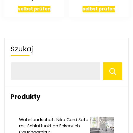
Beton Schiefer
selbst prüfen
selbst prüfen
Szukaj
Produkty
Wohnlandschaft Niko Cord Sofa
mit Schlaffunktion Eckcouch
Couchgarnitur