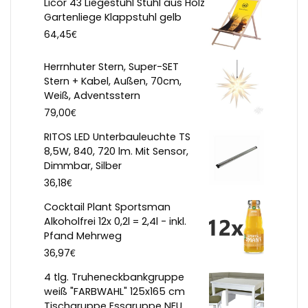
Licor 43 Liegestuhl Stuhl aus Holz
Gartenliege Klappstuhl gelb
€
64,45
Herrnhuter Stern, Super-SET
Stern + Kabel, Außen, 70cm,
Weiß, Adventsstern
€
79,00
RITOS LED Unterbauleuchte TS
8,5W, 840, 720 lm. Mit Sensor,
Dimmbar, Silber
€
36,18
Cocktail Plant Sportsman
Alkoholfrei 12x 0,2l = 2,4l - inkl.
Pfand Mehrweg
€
36,97
4 tlg. Truheneckbankgruppe
weiß "FARBWAHL" 125x165 cm
Tischgruppe Essgruppe NEU