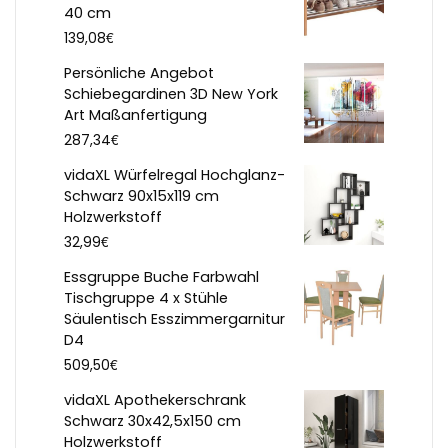
40 cm
€
139,08
Persönliche Angebot
Schiebegardinen 3D New York
Art Maßanfertigung
€
287,34
vidaXL Würfelregal Hochglanz-
Schwarz 90x15x119 cm
Holzwerkstoff
€
32,99
Essgruppe Buche Farbwahl
Tischgruppe 4 x Stühle
Säulentisch Esszimmergarnitur
D4
€
509,50
vidaXL Apothekerschrank
Schwarz 30x42,5x150 cm
Holzwerkstoff