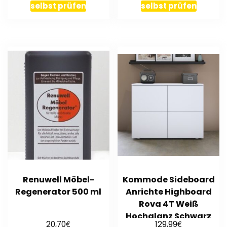
selbst prüfen
selbst prüfen
Renuwell Möbel-
Kommode Sideboard
Regenerator 500 ml
Anrichte Highboard
Rova 4T Weiß
Hochglanz Schwarz
€
€
20,70
129,99