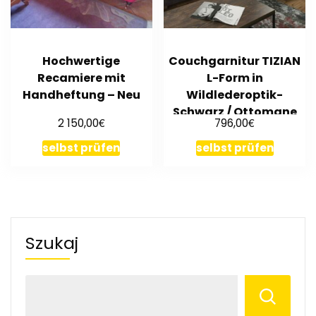
Hochwertige
Couchgarnitur TIZIAN
Recamiere mit
L-Form in
Handheftung – Neu
Wildlederoptik-
Schwarz / Ottomane
€
€
2 150,00
796,00
Rechts
selbst prüfen
selbst prüfen
Szukaj