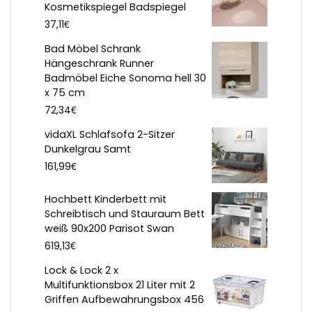
Kosmetikspiegel Badspiegel
€
37,11
Bad Möbel Schrank
Hängeschrank Runner
Badmöbel Eiche Sonoma hell 30
x 75 cm
€
72,34
vidaXL Schlafsofa 2-Sitzer
Dunkelgrau Samt
€
161,99
Hochbett Kinderbett mit
Schreibtisch und Stauraum Bett
weiß 90x200 Parisot Swan
€
619,13
Lock & Lock 2 x
Multifunktionsbox 21 Liter mit 2
Griffen Aufbewahrungsbox 456