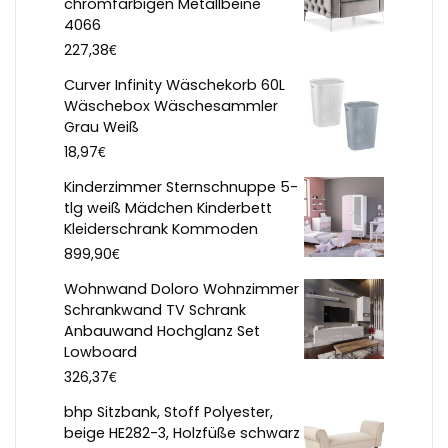
chromfarbigen Metallbeine
4066
€
227,38
Curver Infinity Wäschekorb 60L
Wäschebox Wäschesammler
Grau Weiß
€
18,97
Kinderzimmer Sternschnuppe 5-
tlg weiß Mädchen Kinderbett
Kleiderschrank Kommoden
€
899,90
Wohnwand Doloro Wohnzimmer
Schrankwand TV Schrank
Anbauwand Hochglanz Set
Lowboard
€
326,37
bhp Sitzbank, Stoff Polyester,
beige HE282-3, Holzfüße schwarz