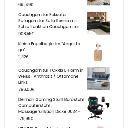
€
691,49
Couchgarnitur Ecksofa
Sofagarnitur Sofa Reeno mit
Schlaffunktion Couchgarnitur
€
908,55
Kleine Engelbegleiter "Angel to
go"
€
11,32
Couchgarnitur TORRIS L-Form in
Weiss- Anthrazit / Ottomane
Links
€
796,00
Delman Gaming Stuhl Bürostuhl
Computerstuhl
Massagefunktion Dicke 0034-
€
179,99