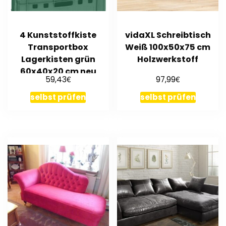
4 Kunststoffkiste
vidaXL Schreibtisch
Transportbox
Weiß 100x50x75 cm
Lagerkisten grün
Holzwerkstoff
60x40x20 cm neu
€
€
59,43
97,99
Gastlando
selbst prüfen
selbst prüfen