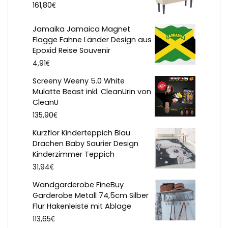
€
161,80
Jamaika Jamaica Magnet
Flagge Fahne Länder Design aus
Epoxid Reise Souvenir
€
4,91
Screeny Weeny 5.0 White
Mulatte Beast inkl. CleanUrin von
CleanU
€
135,90
Kurzflor Kinderteppich Blau
Drachen Baby Saurier Design
Kinderzimmer Teppich
€
31,94
Wandgarderobe FineBuy
Garderobe Metall 74,5cm Silber
Flur Hakenleiste mit Ablage
€
113,65