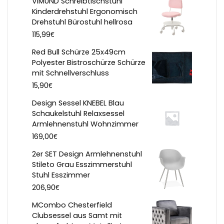
VIMUND Schreibtischstuhl
Kinderdrehstuhl Ergonomisch
Drehstuhl Bürostuhl hellrosa
€
115,99
Red Bull Schürze 25x49cm
Polyester Bistroschürze Schürze
mit Schnellverschluss
€
15,90
Design Sessel KNEBEL Blau
Schaukelstuhl Relaxsessel
Armlehnenstuhl Wohnzimmer
€
169,00
2er SET Design Armlehnenstuhl
Stileto Grau Esszimmerstuhl
Stuhl Esszimmer
€
206,90
MCombo Chesterfield
Clubsessel aus Samt mit