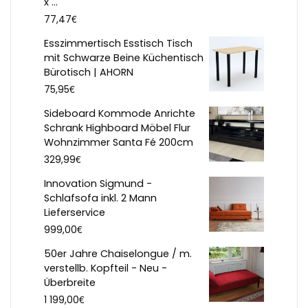
x ...
€
77,47
Esszimmertisch Esstisch Tisch
mit Schwarze Beine Küchentisch
Bürotisch | AHORN
€
75,95
Sideboard Kommode Anrichte
Schrank Highboard Möbel Flur
Wohnzimmer Santa Fé 200cm
€
329,99
Innovation Sigmund -
Schlafsofa inkl. 2 Mann
Lieferservice
€
999,00
50er Jahre Chaiselongue / m.
verstellb. Kopfteil - Neu -
Überbreite
€
1 199,00