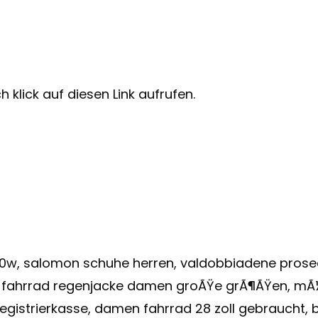
 klick auf diesen Link aufrufen.
0w, salomon schuhe herren, valdobbiadene prosec
, fahrrad regenjacke damen groÃŸe grÃ¶ÃŸen, mÃ¼n
gistrierkasse, damen fahrrad 28 zoll gebraucht,