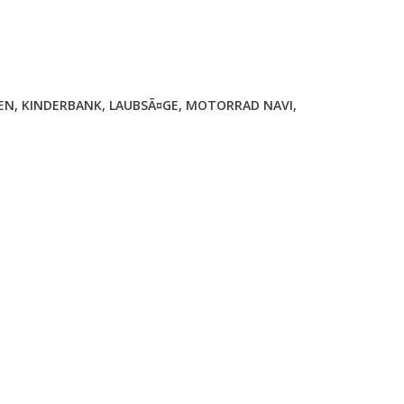
EN
,
KINDERBANK
,
LAUBSÃ¤GE
,
MOTORRAD NAVI
,