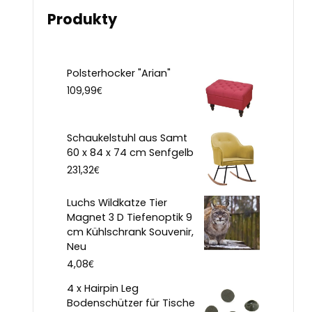
Produkty
Polsterhocker "Arian"
€
109,99
Schaukelstuhl aus Samt
60 x 84 x 74 cm Senfgelb
€
231,32
Luchs Wildkatze Tier
Magnet 3 D Tiefenoptik 9
cm Kühlschrank Souvenir,
Neu
€
4,08
4 x Hairpin Leg
Bodenschützer für Tische