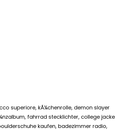
co superiore, kÃ¼chenrolle, demon slayer
zalbum, fahrrad stecklichter, college jacke
 boulderschuhe kaufen, badezimmer radio,