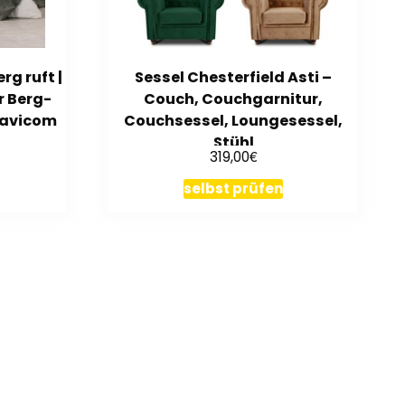
g ruft |
Sessel Chesterfield Asti –
 Berg-
Couch, Couchgarnitur,
 Lavicom
Couchsessel, Loungesessel,
Stühl
€
319,00
selbst prüfen