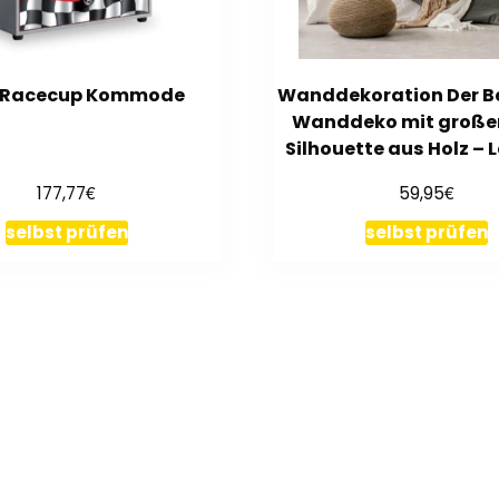
k Racecup Kommode
Wanddekoration Der Ber
Wanddeko mit großer
Silhouette aus Holz –
€
€
177,77
59,95
selbst prüfen
selbst prüfen