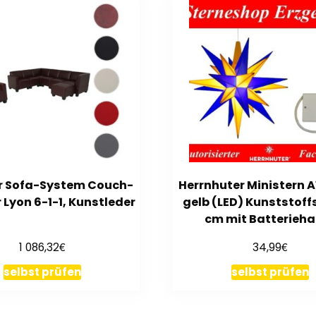
r Sofa-System Couch-
Herrnhuter Ministern A
 Lyon 6-1-1, Kunstleder
gelb (LED) Kunststoffs
cm mit Batterieha
€
€
1 086,32
34,99
selbst prüfen
selbst prüfen