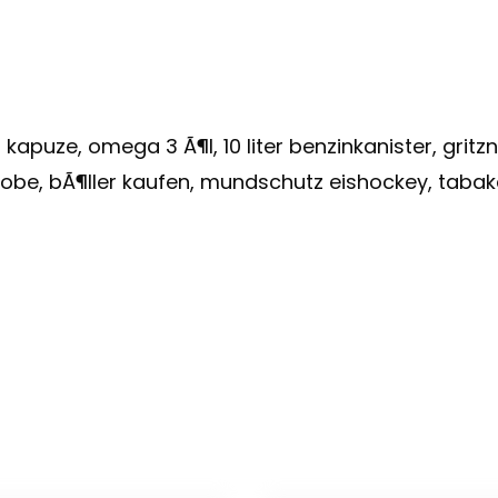
 kapuze, omega 3 Ã¶l, 10 liter benzinkanister, gri
erobe, bÃ¶ller kaufen, mundschutz eishockey, taba