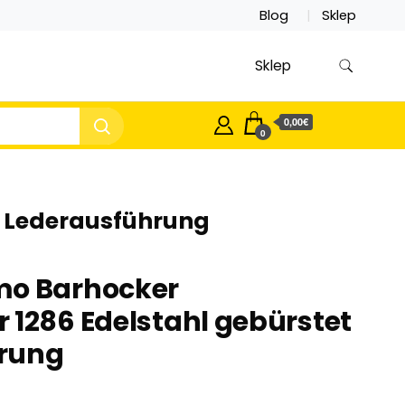
Blog
Sklep
Sklep
0,00€
0
t Lederausführung
mo Barhocker
 1286 Edelstahl gebürstet
rung