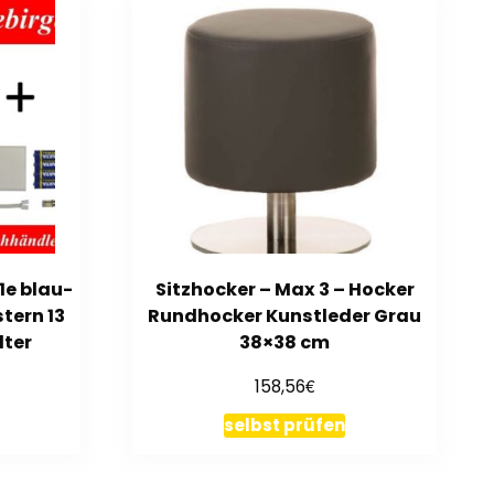
1e blau-
Sitzhocker – Max 3 – Hocker
tern 13
Rundhocker Kunstleder Grau
lter
38×38 cm
€
158,56
selbst prüfen