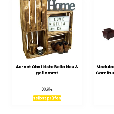
4er set Obstkiste Bella Neu &
Modula
geflammt
Garnitur
€
30,91
selbst prüfen