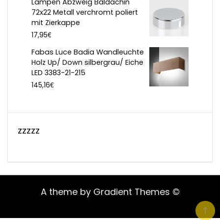
Lampen Abzweig Baldachin
72x22 Metall verchromt poliert
mit Zierkappe
€
17,95
Fabas Luce Badia Wandleuchte
Holz Up/ Down silbergrau/ Eiche
LED 3383-21-215
€
145,16
zzzzz
A theme by Gradient Themes ©