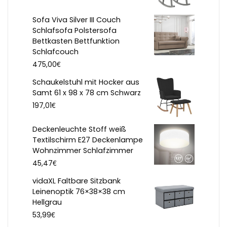
Sofa Viva Silver III Couch
Schlafsofa Polstersofa
Bettkasten Bettfunktion
Schlafcouch
€
475,00
Schaukelstuhl mit Hocker aus
Samt 61 x 98 x 78 cm Schwarz
€
197,01
Deckenleuchte Stoff weiß
Textilschirm E27 Deckenlampe
Wohnzimmer Schlafzimmer
€
45,47
vidaXL Faltbare Sitzbank
Leinenoptik 76×38×38 cm
Hellgrau
€
53,99