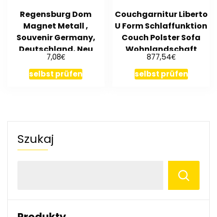
Regensburg Dom
Couchgarnitur Liberto
Magnet Metall ,
U Form Schlaffunktion
Souvenir Germany,
Couch Polster Sofa
Deutschland, Neu
Wohnlandschaft
€
€
7,08
877,54
selbst prüfen
selbst prüfen
Szukaj
Produkty