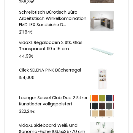
€
258,35
Schreibtisch Bürotisch Büro
Arbeitstisch Winkelkombination
FMD LEX Sandeiche D...
€
211,84
vidaXL Regalböden 2 Stk. Glas
Transparent 110 x 15 cm
€
44,99
Cilek SELENA PINK Bücherregal
€
154,00
Lounger Sessel Club Duo 2 Sitzer
Kunstleder vollgepolstert
€
322,24
vidaXL Sideboard Weiß und
Sonoma-Eiche 103,5x35x70 cm