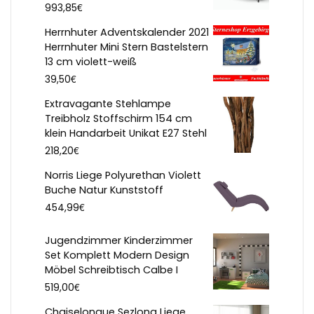
€
993,85
Herrnhuter Adventskalender 2021
Herrnhuter Mini Stern Bastelstern
13 cm violett-weiß
€
39,50
Extravagante Stehlampe
Treibholz Stoffschirm 154 cm
klein Handarbeit Unikat E27 Stehl
€
218,20
Norris Liege Polyurethan Violett
Buche Natur Kunststoff
€
454,99
Jugendzimmer Kinderzimmer
Set Komplett Modern Design
Möbel Schreibtisch Calbe I
€
519,00
Chaiselongue Sezlong Liege