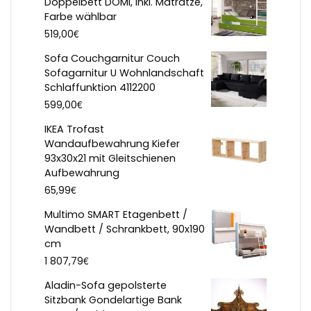
Doppelbett DOMI, inkl. Matratze,
Farbe wählbar
€
519,00
Sofa Couchgarnitur Couch
Sofagarnitur U Wohnlandschaft
Schlaffunktion 4112200
€
599,00
IKEA Trofast
Wandaufbewahrung Kiefer
93x30x21 mit Gleitschienen
Aufbewahrung
€
65,99
Multimo SMART Etagenbett /
Wandbett / Schrankbett, 90x190
cm
€
1 807,79
Aladin-Sofa gepolsterte
Sitzbank Gondelartige Bank