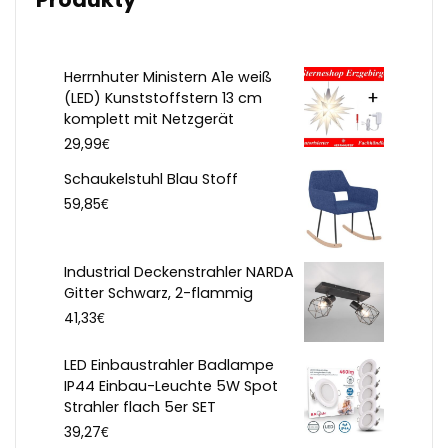
Herrnhuter Ministern A1e weiß
(LED) Kunststoffstern 13 cm
komplett mit Netzgerät
€
29,99
Schaukelstuhl Blau Stoff
€
59,85
Industrial Deckenstrahler NARDA
Gitter Schwarz, 2-flammig
€
41,33
LED Einbaustrahler Badlampe
IP44 Einbau-Leuchte 5W Spot
Strahler flach 5er SET
€
39,27