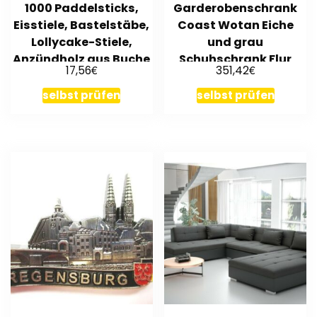
1000 Paddelsticks,
Garderobenschrank
Eisstiele, Bastelstäbe,
Coast Wotan Eiche
Lollycake-Stiele,
und grau
Anzündholz aus Buche
Schuhschrank Flur
€
€
17,56
351,42
Garderobe mit LED
selbst prüfen
selbst prüfen