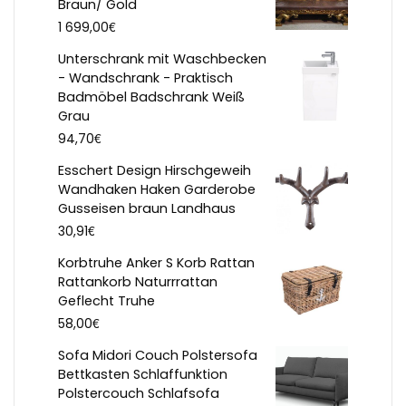
Braun/ Gold
€
1 699,00
Unterschrank mit Waschbecken
- Wandschrank - Praktisch
Badmöbel Badschrank Weiß
Grau
€
94,70
Esschert Design Hirschgeweih
Wandhaken Haken Garderobe
Gusseisen braun Landhaus
€
30,91
Korbtruhe Anker S Korb Rattan
Rattankorb Naturrrattan
Geflecht Truhe
€
58,00
Sofa Midori Couch Polstersofa
Bettkasten Schlaffunktion
Polstercouch Schlafsofa