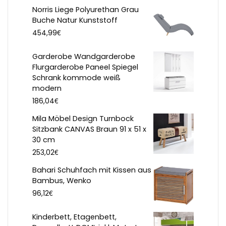
Norris Liege Polyurethan Grau
Buche Natur Kunststoff
€
454,99
Garderobe Wandgarderobe
Flurgarderobe Paneel Spiegel
Schrank kommode weiß
modern
€
186,04
Mila Möbel Design Turnbock
Sitzbank CANVAS Braun 91 x 51 x
30 cm
€
253,02
Bahari Schuhfach mit Kissen aus
Bambus, Wenko
€
96,12
Kinderbett, Etagenbett,