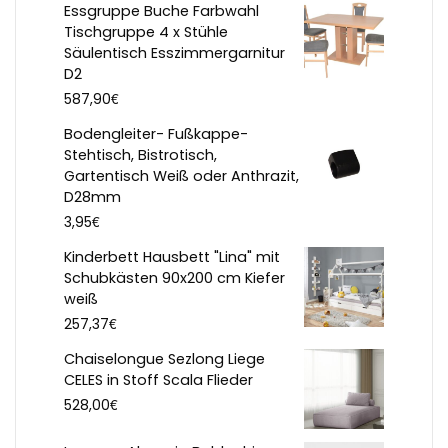
Essgruppe Buche Farbwahl
Tischgruppe 4 x Stühle
Säulentisch Esszimmergarnitur
D2
€
587,90
Bodengleiter- Fußkappe-
Stehtisch, Bistrotisch,
Gartentisch Weiß oder Anthrazit,
D28mm
€
3,95
Kinderbett Hausbett "Lina" mit
Schubkästen 90x200 cm Kiefer
weiß
€
257,37
Chaiselongue Sezlong Liege
CELES in Stoff Scala Flieder
€
528,00