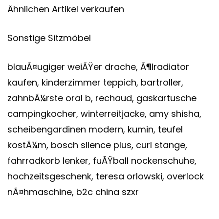
Ähnlichen Artikel verkaufen
Sonstige Sitzmöbel
blauÃ¤ugiger weiÃŸer drache, Ã¶lradiator
kaufen, kinderzimmer teppich, bartroller,
zahnbÃ¼rste oral b, rechaud, gaskartusche
campingkocher, winterreitjacke, amy shisha,
scheibengardinen modern, kumin, teufel
kostÃ¼m, bosch silence plus, curl stange,
fahrradkorb lenker, fuÃŸball nockenschuhe,
hochzeitsgeschenk, teresa orlowski, overlock
nÃ¤hmaschine, b2c china szxr