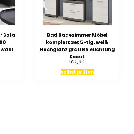
r Sofa
Bad Badezimmer Möbel
200
komplett Set 5-tlg. weiß
fwahl
Hochglanz grau Beleuchtung
Scout
€
620,16
selbst prüfen