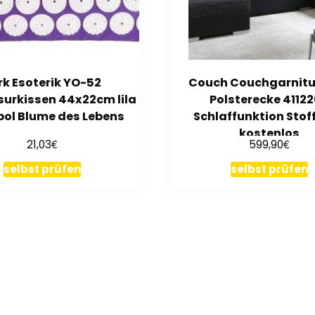
rk Esoterik YO-52
Couch Couchgarnitu
urkissen 44x22cm lila
Polsterecke 4112
ol Blume des Lebens
Schlaffunktion Stof
kostenlos
€
€
21,03
599,90
selbst prüfen
selbst prüfen