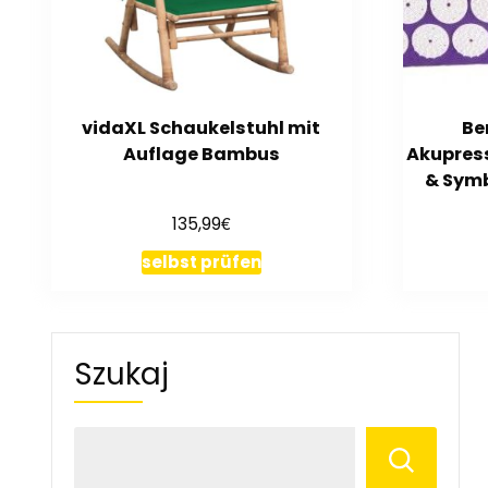
vidaXL Schaukelstuhl mit
Be
Auflage Bambus
Akupress
& Symb
€
135,99
selbst prüfen
Szukaj