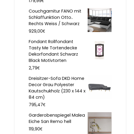
€
179,99
Couchgarnitur FANO mit
Schlaffunktion Otto..
Rechts Weiss / Schwarz
€
929,00
Fondant Rollfondant
Tasty Me Tortendecke
Dekorfondant Schwarz
Black Motivtorten
€
2,79
Dreisitzer-Sofa DKD Home
Decor Grau Polyester
Kautschukholz (230 x 144 x
84 cm)
€
795,47
Garderobenspiegel Malea
Eiche San Remo hell
€
119,90