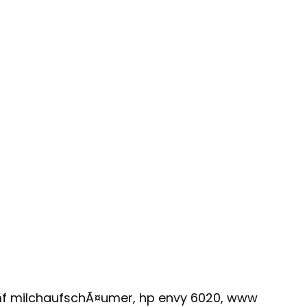
 wmf milchaufschÃ¤umer, hp envy 6020, www