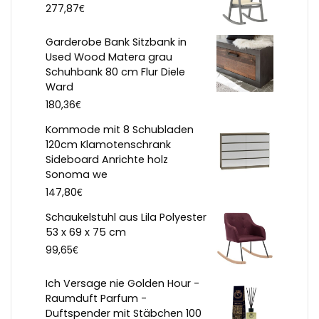
€
277,87
Garderobe Bank Sitzbank in
Used Wood Matera grau
Schuhbank 80 cm Flur Diele
Ward
€
180,36
Kommode mit 8 Schubladen
120cm Klamotenschrank
Sideboard Anrichte holz
Sonoma we
€
147,80
Schaukelstuhl aus Lila Polyester
53 x 69 x 75 cm
€
99,65
Ich Versage nie Golden Hour -
Raumduft Parfum -
Duftspender mit Stäbchen 100