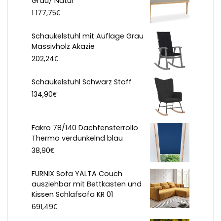
Grau/ Natur
€
1 177,75
Schaukelstuhl mit Auflage Grau
Massivholz Akazie
€
202,24
Schaukelstuhl Schwarz Stoff
€
134,90
Fakro 78/140 Dachfensterrollo
Thermo verdunkelnd blau
€
38,90
FURNIX Sofa YALTA Couch
ausziehbar mit Bettkasten und
Kissen Schlafsofa KR 01
€
691,49