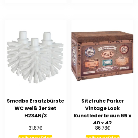
Smedbo Ersatzbürste
Sitztruhe Parker
WC weiß 3er Set
Vintage Look
H234N/3
Kunstleder braun 65 x
40 x 42
€
€
31,87
86,73