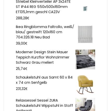
Striebel Kleinverteiler AP 3x24TE
ST IP44 REG 550x500x160mm
ET135,1mm geschl CA23V
€
288,28
Ikea Ringblomma Faltrollo, weiß/
blau/ gestreift 120x160 cm
704.326.18 Neu Bad
€
39,00
Moderner Design Stein Mauer
Teppich Kurzflor Wohnzimmer
Schwarz Grau meliert
€
25,74
Schaukelstuhl aus Samt 60 x 84
x 74 cm Senfgelb
€
231,32
Relaxsessel Sessel ZURA
Schaukelstuhl Wippstuhl in Stoff
Anthrazit