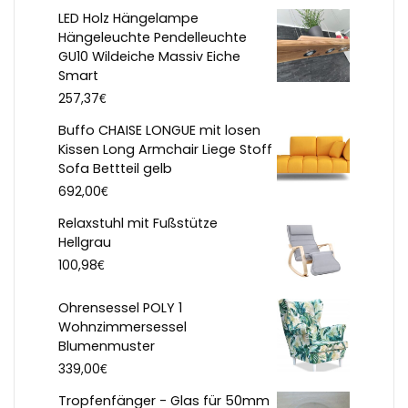
LED Holz Hängelampe
Hängeleuchte Pendelleuchte
GU10 Wildeiche Massiv Eiche
Smart
€
257,37
Buffo CHAISE LONGUE mit losen
Kissen Long Armchair Liege Stoff
Sofa Bettteil gelb
€
692,00
Relaxstuhl mit Fußstütze
Hellgrau
€
100,98
Ohrensessel POLY 1
Wohnzimmersessel
Blumenmuster
€
339,00
Tropfenfänger - Glas für 50mm