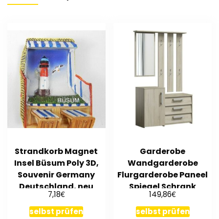
Strandkorb Magnet
Garderobe
Insel Büsum Poly 3D,
Wandgarderobe
Souvenir Germany
Flurgarderobe Paneel
Deutschland, neu
Spiegel Schrank
€
€
7,18
149,86
Sonoma
selbst prüfen
selbst prüfen