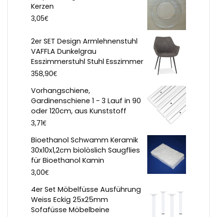
Kerzen
€
3,05
2er SET Design Armlehnenstuhl
VAFFLA Dunkelgrau
Esszimmerstuhl Stuhl Esszimmer
€
358,90
Vorhangschiene,
Gardinenschiene 1 - 3 Lauf in 90
oder 120cm, aus Kunststoff
€
3,71
Bioethanol Schwamm Keramik
30x10x1,2cm biolöslich Saugflies
für Bioethanol Kamin
€
3,00
4er Set Möbelfüsse Ausführung
Weiss Eckig 25x25mm
Sofafüsse Möbelbeine