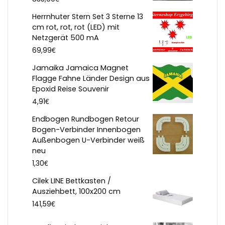
Herrnhuter Stern Set 3 Sterne 13
cm rot, rot, rot (LED) mit
Netzgerät 500 mA
€
69,99
Jamaika Jamaica Magnet
Flagge Fahne Länder Design aus
Epoxid Reise Souvenir
€
4,91
Endbogen Rundbogen Retour
Bogen-Verbinder Innenbogen
Außenbogen U-Verbinder weiß
neu
€
1,30
Cilek LINE Bettkasten /
Ausziehbett, 100x200 cm
€
141,59