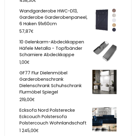
€
438,30
Wandgarderobe HWC-D13,
Garderobe Garderobenpaneel,
6 Haken 91x60cm
€
57,87
10 Gelenkarm-Abdeckkappen
Häfele Metalla - Topfbänder
Scharniere Abdeckkappe
€
1,00
GF77 Flur Dielenmöbel
Garderobenschrank
Dielenschrank Schuhschrank
Flurmöbel Spiegel
€
219,00
Ecksofa Nord Polsterecke
Eckcouch Polstersofa
Polstercouch Wohnlandschaft
€
1 245,00