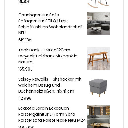
€
81,35
Couchgarnitur Sofa
Sofagarnitur STILO U mit
Schlaffunktion Wohnlandschaft
NEU
€
619,13
Teak Bank GEMI ca.120cm
recycelt Holzbank Sitzbank in
Natural
€
165,90
Selsey Rewaills - Sitzhocker mit
weichem Bezug und
Buchenholzféßen, 41x41 cm
€
112,99
Ecksofa Lordin Eckcouch
Polstergarnitur L-Form Sofa
Polstersofa Polsterecke Neu M24
€
835,00