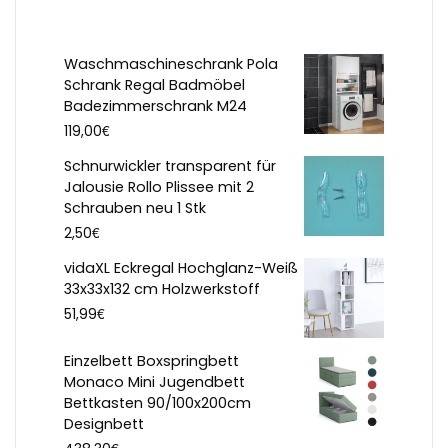
Waschmaschineschrank Pola
Schrank Regal Badmöbel
Badezimmerschrank M24
€
119,00
Schnurwickler transparent für
Jalousie Rollo Plissee mit 2
Schrauben neu 1 Stk
€
2,50
vidaXL Eckregal Hochglanz-Weiß
33x33x132 cm Holzwerkstoff
€
51,99
Einzelbett Boxspringbett
Monaco Mini Jugendbett
Bettkasten 90/100x200cm
Designbett