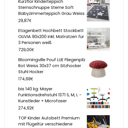
Kurzflor Kinderteppich
Sternschnuppe Sterne Soft
Babyzimmerteppich Grau Weiss
€
29,87
Etagenbett Hochbett Stockbett
OLIVIA 90x200 inkl. Matratzen für
3 Personen weiß
€
729,00
Bloomingville Pouf LUE Fliegenpilz
Rot Weiss 30x37 cm Sitzhocker
Stuhl Hocker
€
174,68
bis 140 kg: Mayer
Funktionsdrehstuhl 1371 S, M, L -
Kunstleder + Microfaser
€
274,92
TOP Kinder Autobett Premium
mit Flügeltür verschiedene