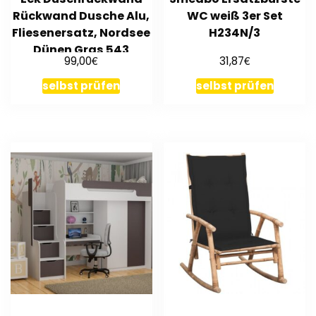
Rückwand Dusche Alu,
WC weiß 3er Set
Fliesenersatz, Nordsee
H234N/3
Dünen Gras 543
€
€
99,00
31,87
selbst prüfen
selbst prüfen