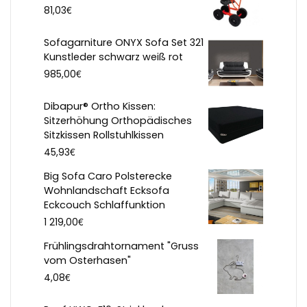
€
81,03
Sofagarniture ONYX Sofa Set 321
Kunstleder schwarz weiß rot
€
985,00
Dibapur® Ortho Kissen:
Sitzerhöhung Orthopädisches
Sitzkissen Rollstuhlkissen
€
45,93
Big Sofa Caro Polsterecke
Wohnlandschaft Ecksofa
Eckcouch Schlaffunktion
€
1 219,00
Frühlingsdrahtornament "Gruss
vom Osterhasen"
€
4,08