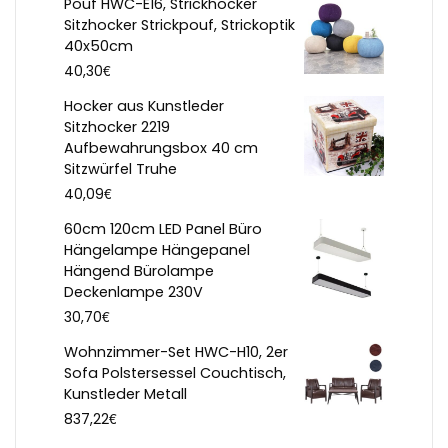
Pouf HWC-E16, Strickhocker
Sitzhocker Strickpouf, Strickoptik
40x50cm
€
40,30
Hocker aus Kunstleder
Sitzhocker 2219
Aufbewahrungsbox 40 cm
Sitzwürfel Truhe
€
40,09
60cm 120cm LED Panel Büro
Hängelampe Hängepanel
Hängend Bürolampe
Deckenlampe 230V
€
30,70
Wohnzimmer-Set HWC-H10, 2er
Sofa Polstersessel Couchtisch,
Kunstleder Metall
€
837,22