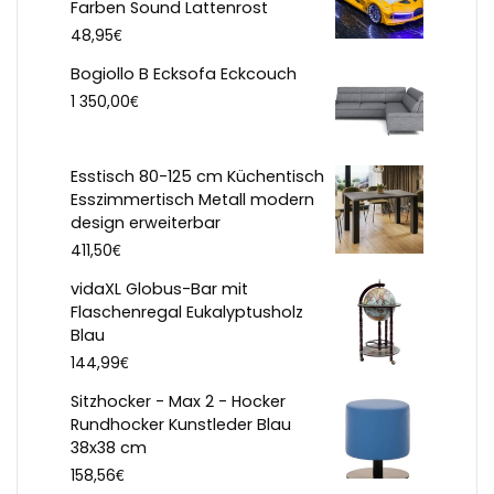
Farben Sound Lattenrost
€
48,95
Bogiollo B Ecksofa Eckcouch
€
1 350,00
Esstisch 80-125 cm Küchentisch
Esszimmertisch Metall modern
design erweiterbar
€
411,50
vidaXL Globus-Bar mit
Flaschenregal Eukalyptusholz
Blau
€
144,99
Sitzhocker - Max 2 - Hocker
Rundhocker Kunstleder Blau
38x38 cm
€
158,56