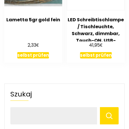
Lametta 5gr gold fein
LED Schreibtischlampe
/ Tischleuchte,
Schwarz, dimmbar,
Touch-ON, USB-
€
€
2,33
41,95
Ladefunktion
selbst prüfen
selbst prüfen
Szukaj