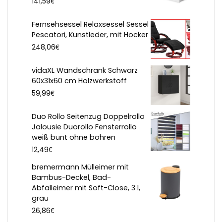
€
141,59
Fernsehsessel Relaxsessel Sessel
Pescatori, Kunstleder, mit Hocker
€
248,06
vidaXL Wandschrank Schwarz
60x31x60 cm Holzwerkstoff
€
59,99
Duo Rollo Seitenzug Doppelrollo
Jalousie Duorollo Fensterrollo
weiß bunt ohne bohren
€
12,49
bremermann Mülleimer mit
Bambus-Deckel, Bad-
Abfalleimer mit Soft-Close, 3 l,
grau
€
26,86