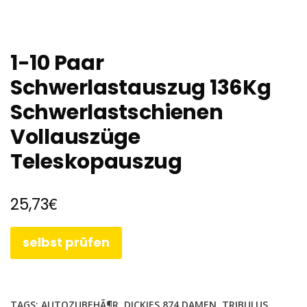
1-10 Paar
Schwerlastauszug 136Kg
Schwerlastschienen
Vollauszüge
Teleskopauszug
€
25,73
selbst prüfen
TAGS:
AUTOZUBEHÃ¶R
,
DICKIES 874 DAMEN
,
TRIBULUS