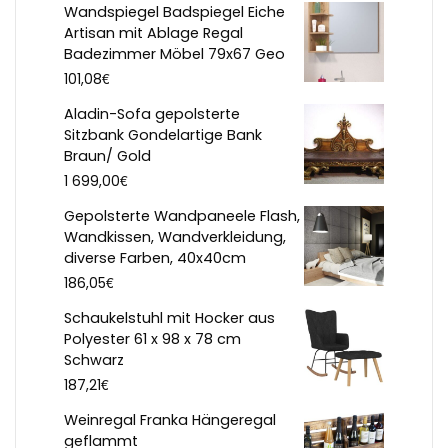
Wandspiegel Badspiegel Eiche
Artisan mit Ablage Regal
Badezimmer Möbel 79x67 Geo
€
101,08
Aladin-Sofa gepolsterte
Sitzbank Gondelartige Bank
Braun/ Gold
€
1 699,00
Gepolsterte Wandpaneele Flash,
Wandkissen, Wandverkleidung,
diverse Farben, 40x40cm
€
186,05
Schaukelstuhl mit Hocker aus
Polyester 61 x 98 x 78 cm
Schwarz
€
187,21
Weinregal Franka Hängeregal
geflammt