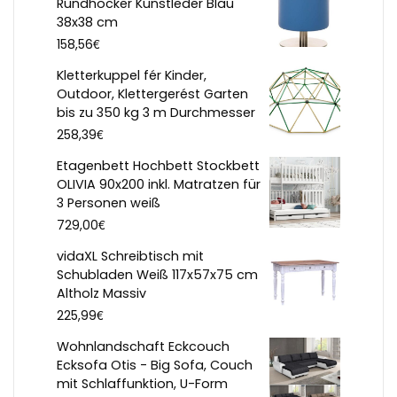
Rundhocker Kunstleder Blau
38x38 cm
€
158,56
Kletterkuppel fér Kinder,
Outdoor, Klettergerést Garten
bis zu 350 kg 3 m Durchmesser
€
258,39
Etagenbett Hochbett Stockbett
OLIVIA 90x200 inkl. Matratzen für
3 Personen weiß
€
729,00
vidaXL Schreibtisch mit
Schubladen Weiß 117x57x75 cm
Altholz Massiv
€
225,99
Wohnlandschaft Eckcouch
Ecksofa Otis - Big Sofa, Couch
mit Schlaffunktion, U-Form