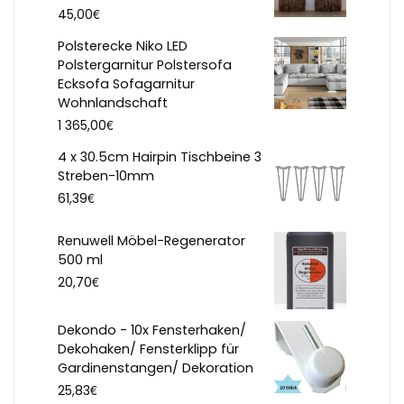
€
45,00
Polsterecke Niko LED
Polstergarnitur Polstersofa
Ecksofa Sofagarnitur
Wohnlandschaft
€
1 365,00
4 x 30.5cm Hairpin Tischbeine 3
Streben-10mm
€
61,39
Renuwell Möbel-Regenerator
500 ml
€
20,70
Dekondo - 10x Fensterhaken/
Dekohaken/ Fensterklipp für
Gardinenstangen/ Dekoration
€
25,83