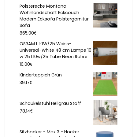
Polsterecke Montana
Wohnlandschaft Eckcouch
Modern Ecksofa Polstergarnitur
Sofa
€
865,00
OSRAM L 10W/25 Weiss-
Universal-White 48 cm Lampe 10
w 25 L10w/25 Tube Neon Röhre
€
16,00
Kinderteppich Grün
€
39,17
Schaukelstuhl Hellgrau Stoff
€
78,14
Sitzhocker - Max 3 - Hocker