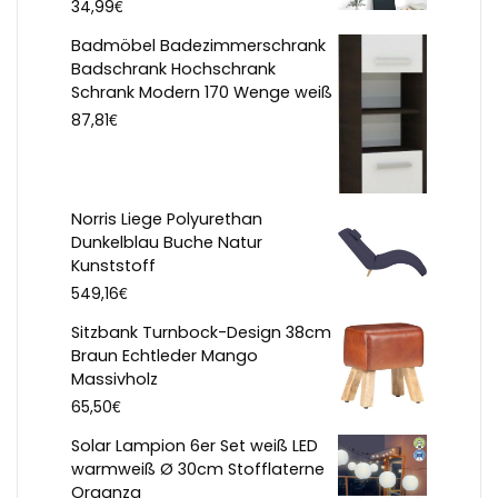
€
34,99
Badmöbel Badezimmerschrank
Badschrank Hochschrank
Schrank Modern 170 Wenge weiß
€
87,81
Norris Liege Polyurethan
Dunkelblau Buche Natur
Kunststoff
€
549,16
Sitzbank Turnbock-Design 38cm
Braun Echtleder Mango
Massivholz
€
65,50
Solar Lampion 6er Set weiß LED
warmweiß Ø 30cm Stofflaterne
Organza