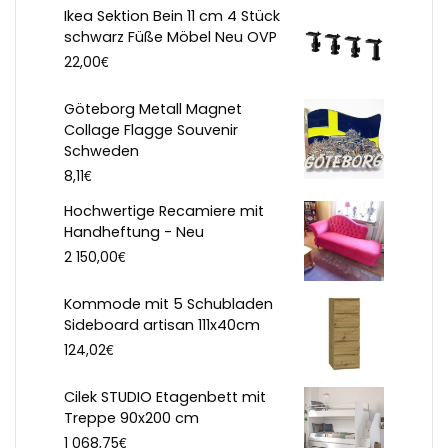
Ikea Sektion Bein 11 cm 4 Stück
schwarz Füße Möbel Neu OVP
€
22,00
Göteborg Metall Magnet
Collage Flagge Souvenir
Schweden
€
8,11
Hochwertige Recamiere mit
Handheftung - Neu
€
2 150,00
Kommode mit 5 Schubladen
Sideboard artisan 111x40cm
€
124,02
Cilek STUDIO Etagenbett mit
Treppe 90x200 cm
€
1 068,75