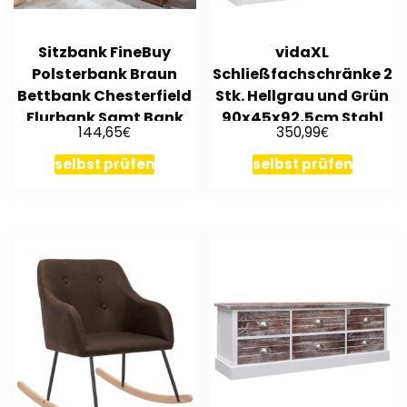
Sitzbank FineBuy
vidaXL
Polsterbank Braun
Schließfachschränke 2
Bettbank Chesterfield
Stk. Hellgrau und Grün
Flurbank Samt Bank
90x45x92,5cm Stahl
€
€
144,65
350,99
selbst prüfen
selbst prüfen