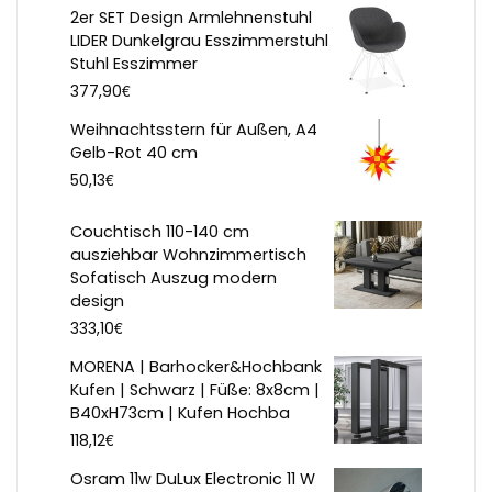
2er SET Design Armlehnenstuhl
LIDER Dunkelgrau Esszimmerstuhl
Stuhl Esszimmer
€
377,90
Weihnachtsstern für Außen, A4
Gelb-Rot 40 cm
€
50,13
Couchtisch 110-140 cm
ausziehbar Wohnzimmertisch
Sofatisch Auszug modern
design
€
333,10
MORENA | Barhocker&Hochbank
Kufen | Schwarz | Füße: 8x8cm |
B40xH73cm | Kufen Hochba
€
118,12
Osram 11w DuLux Electronic 11 W