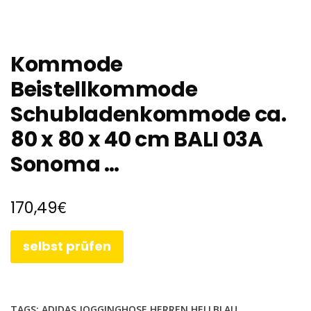
Kommode
Beistellkommode
Schubladenkommode ca.
80 x 80 x 40 cm BALI 03A
Sonoma …
€
170,49
selbst prüfen
TAGS:
ADIDAS JOGGINGHOSE HERREN HELLBLAU
,