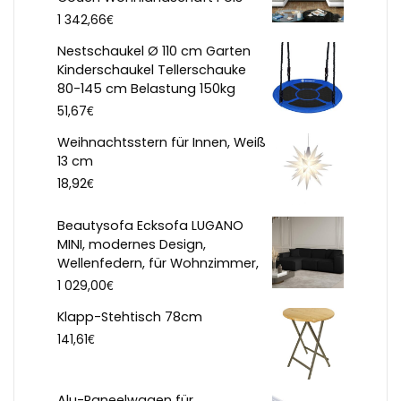
€
1 342,66
Nestschaukel Ø 110 cm Garten
Kinderschaukel Tellerschauke
80-145 cm Belastung 150kg
€
51,67
Weihnachtsstern für Innen, Weiß
13 cm
€
18,92
Beautysofa Ecksofa LUGANO
MINI, modernes Design,
Wellenfedern, für Wohnzimmer,
€
1 029,00
Klapp-Stehtisch 78cm
€
141,61
Alu-Paneelwagen für