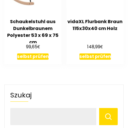
Schaukelstuhl aus
vidaXL Flurbank Braun
Dunkelbraunem
115x30x40 cm Holz
Polyester 53 x 69 x 75
cm
€
€
99,65
148,99
selbst prüfen
selbst prüfen
Szukaj