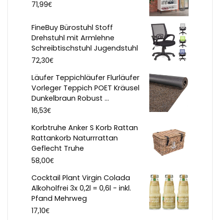
€
71,99
FineBuy Bürostuhl Stoff
Drehstuhl mit Armlehne
Schreibtischstuhl Jugendstuhl
€
72,30
Läufer Teppichläufer Flurläufer
Vorleger Teppich POET Kräusel
Dunkelbraun Robust ...
€
16,53
Korbtruhe Anker S Korb Rattan
Rattankorb Naturrrattan
Geflecht Truhe
€
58,00
Cocktail Plant Virgin Colada
Alkoholfrei 3x 0,2l = 0,6l - inkl.
Pfand Mehrweg
€
17,10