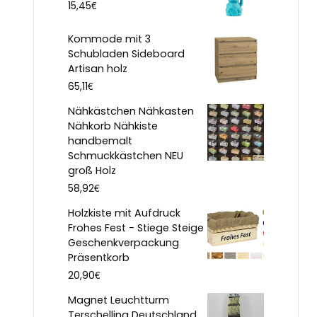
€
15,45
Kommode mit 3
Schubladen Sideboard
Artisan holz
€
65,11
Nähkästchen Nähkasten
Nähkorb Nähkiste
handbemalt
Schmuckkästchen NEU
groß Holz
€
58,92
Holzkiste mit Aufdruck
Frohes Fest - Stiege Steige
Geschenkverpackung
Präsentkorb
€
20,90
Magnet Leuchtturm
Terschelling Deutschland