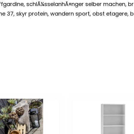
ffgardine, schlÃ¼sselanhÃ¤nger selber machen, br
e 37, skyr protein, wandern sport, obst etagere, ba