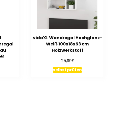
l
vidaXL Wandregal Hochglanz-
nregal
Weiß 100x18x53 cm
rau
Holzwerkstoff
iß
€
25,99
selbst prüfen