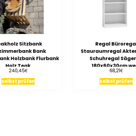
akholz Sitzbank
Regal Bürorega
zimmerbank Bank
Stauraumregal Akte
ank Holzbank Flurbank
Schuhregal Säge
Holz Teak
180x60x30cm we
€
€
240,45
68,21
selbst prüfen
selbst prüfen