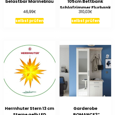
belastbar Marineblau
105cm Bettbank
Schlafzimmer Flurbank
€
€
46,99
310,03
Stoff
selbst prüfen
selbst prüfen
Herrnhuter Stern 13 cm
Garderobe
Sterne gelb LED
„ROMANCE2”