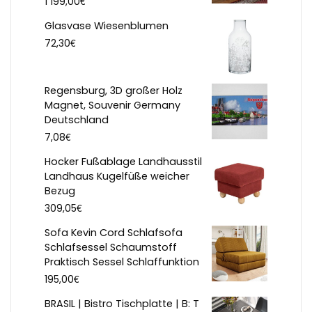
€
1 199,00
Glasvase Wiesenblumen
€
72,30
Regensburg, 3D großer Holz
Magnet, Souvenir Germany
Deutschland
€
7,08
Hocker Fußablage Landhausstil
Landhaus Kugelfüße weicher
Bezug
€
309,05
Sofa Kevin Cord Schlafsofa
Schlafsessel Schaumstoff
Praktisch Sessel Schlaffunktion
€
195,00
BRASIL | Bistro Tischplatte | B: T