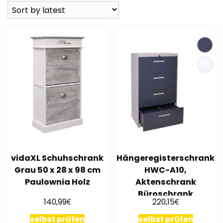
vidaXL Schuhschrank
Hängeregisterschrank
Grau 50 x 28 x 98 cm
HWC-A10,
Paulownia Holz
Aktenschrank
Büroschrank
€
€
140,99
220,15
Stahlschrank, A4
abschließbar
selbst prüfen
selbst prüfen