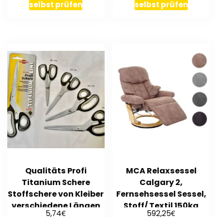
selbst prüfen
selbst prüfen
Qualitäts Profi
MCA Relaxsessel
Titanium Schere
Calgary 2,
Stoffschere von Kleiber
Fernsehsessel Sessel,
verschiedene Längen
Stoff/ Textil 150kg
€
€
5,74
592,25