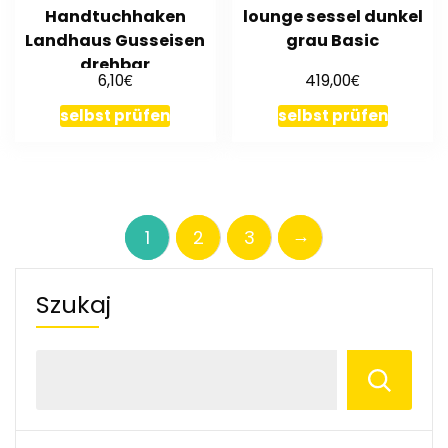
Handtuchhaken
lounge sessel dunkel
Landhaus Gusseisen
grau Basic
drehbar
€
€
6,10
419,00
Garderobenhaken
selbst prüfen
selbst prüfen
→
1
2
3
Szukaj