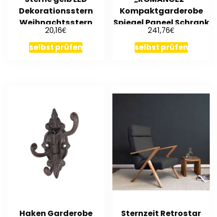
Dekorationsstern
Kompaktgarderobe
Weihnachtsstern
Spiegel Paneel Schrank
€
€
20,16
241,76
weiß
selbst prüfen
selbst prüfen
Haken Garderobe
Sternzeit Retrostar