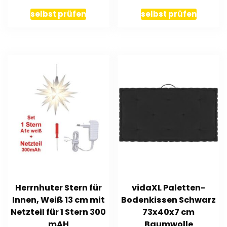
belastbar
selbst prüfen
selbst prüfen
Herrnhuter Stern für
vidaXL Paletten-
Innen, Weiß 13 cm mit
Bodenkissen Schwarz
Netzteil für 1 Stern 300
73x40x7 cm
mAH
Baumwolle