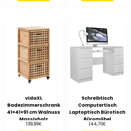
vidaXL
Schreibtisch
Badezimmerschrank
Computertisch
41×41×91 cm Walnuss
Laptoptisch Bürotisch
Massivholz
Büromöbel
€
€
139,99
144,70
Arbeitstisch weiß