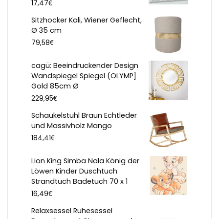
€
17,47
Sitzhocker Kali, Wiener Geflecht,
Ø 35 cm
€
79,58
cagü: Beeindruckender Design
Wandspiegel Spiegel (OLYMP]
Gold 85cm Ø
€
229,95
Schaukelstuhl Braun Echtleder
und Massivholz Mango
€
184,41
Lion King Simba Nala König der
Löwen Kinder Duschtuch
Strandtuch Badetuch 70 x 1
€
16,49
Relaxsessel Ruhesessel