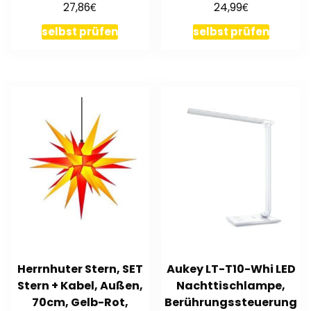
€
€
27,86
24,99
selbst prüfen
selbst prüfen
Herrnhuter Stern, SET
Aukey LT-T10-Whi LED
Stern + Kabel, Außen,
Nachttischlampe,
70cm, Gelb-Rot,
Berührungssteuerung