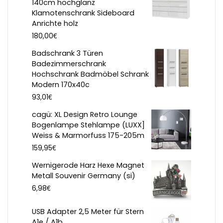
140cm hochglanz
Klamotenschrank Sideboard
Anrichte holz
€
180,00
Badschrank 3 Türen
Badezimmerschrank
Hochschrank Badmöbel Schrank
Modern 170x40c
€
93,01
cagü: XL Design Retro Lounge
Bogenlampe Stehlampe (LUXX]
Weiss & Marmorfuss 175-205m
€
159,95
Wernigerode Harz Hexe Magnet
Metall Souvenir Germany (si)
€
6,98
USB Adapter 2,5 Meter für Stern
A1e / A1b