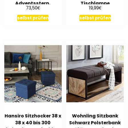
Adventsstern,
Tischlampe
€
€
73,50
19,99
Weihnachten
selbst prüfen
selbst prüfen
Hansiro Sitzhocker 38 x
Wohnling Sitzbank
38 x 40 bis 300
Schwarz Polsterbank