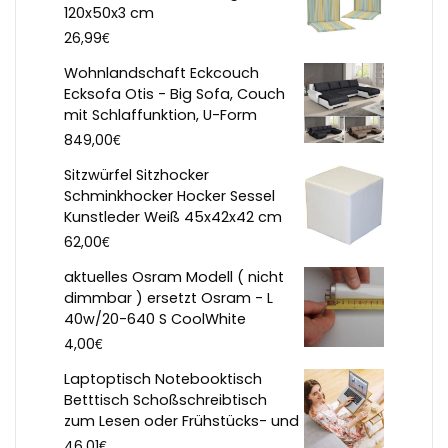
120x50x3 cm
€
26,99
Wohnlandschaft Eckcouch
Ecksofa Otis - Big Sofa, Couch
mit Schlaffunktion, U-Form
€
849,00
Sitzwürfel Sitzhocker
Schminkhocker Hocker Sessel
Kunstleder Weiß 45x42x42 cm
€
62,00
aktuelles Osram Modell ( nicht
dimmbar ) ersetzt Osram - L
40w/20-640 S CoolWhite
€
4,00
Laptoptisch Notebooktisch
Betttisch Schoßschreibtisch
zum Lesen oder Frühstücks- und
€
46,01