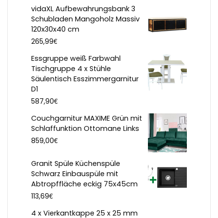
vidaXL Aufbewahrungsbank 3
Schubladen Mangoholz Massiv
120x30x40 cm
€
265,99
Essgruppe weiß Farbwahl
Tischgruppe 4 x Stühle
Säulentisch Esszimmergarnitur
D1
€
587,90
Couchgarnitur MAXIME Grün mit
Schlaffunktion Ottomane Links
€
859,00
Granit Spüle Küchenspüle
Schwarz Einbauspüle mit
Abtropffläche eckig 75x45cm
€
113,69
4 x Vierkantkappe 25 x 25 mm