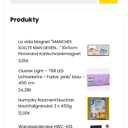
Produkty
La vida Magnet "MANCHES
SOLLTE MAN LIEGEN...." 10x5cm
Pinnwand Kühlschrankmagnet
€
3,05
Cluster Light - 768 LED
Lichterkette - Farbe: pink/ blau -
450 cm
€
24,28
Humydry Raumentfeuchter
Nachfüllgranulat 3 x 450g
€
12,00
Wandgarderobe HWC-D13,