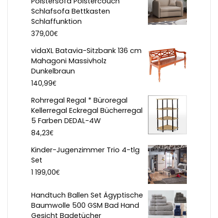
Polstersofa Polstercouch
Schlafsofa Bettkasten
Schlaffunktion
€
379,00
vidaXL Batavia-Sitzbank 136 cm
Mahagoni Massivholz
Dunkelbraun
€
140,99
Rohrregal Regal * Büroregal
Kellerregal Eckregal Bücherregal
5 Farben DEDAL-4W
€
84,23
Kinder-Jugenzimmer Trio 4-tlg
Set
€
1 199,00
Handtuch Ballen Set Ägyptische
Baumwolle 500 GSM Bad Hand
Gesicht Badetücher