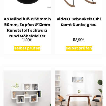
4 x Möbelfuß Ø 55mm h
vidaXL Schaukelstuhl
50mm, Zapfen Ø 13mm
Samt Dunkelgrau
Kunststoff schwarz
rund Möbelgleiter
€
€
11,90
113,99
selbst prüfen
selbst prüfen