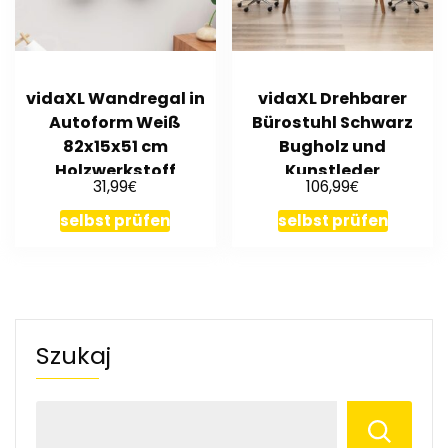
vidaXL Wandregal in
vidaXL Drehbarer
Autoform Weiß
Bürostuhl Schwarz
82x15x51 cm
Bugholz und
Holzwerkstoff
Kunstleder
€
€
31,99
106,99
selbst prüfen
selbst prüfen
Szukaj