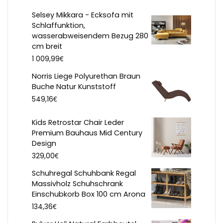
Selsey Mikkara - Ecksofa mit
Schlaffunktion,
wasserabweisendem Bezug 280
cm breit
€
1 009,99
Norris Liege Polyurethan Braun
Buche Natur Kunststoff
€
549,16
Kids Retrostar Chair Leder
Premium Bauhaus Mid Century
Design
€
329,00
Schuhregal Schuhbank Regal
Massivholz Schuhschrank
Einschubkorb Box 100 cm Arona
€
134,36