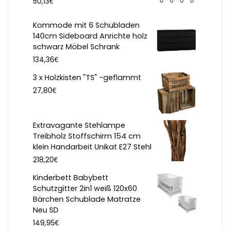
€
50,13
Kommode mit 6 Schubladen
140cm Sideboard Anrichte holz
schwarz Möbel Schrank
€
134,36
3 x Holzkisten "TS" -geflammt
€
27,80
Extravagante Stehlampe
Treibholz Stoffschirm 154 cm
klein Handarbeit Unikat E27 Stehl
€
218,20
Kinderbett Babybett
Schutzgitter 2in1 weiß 120x60
Bärchen Schublade Matratze
Neu SD
€
149,95