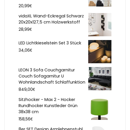
€
20,99
vidaXL Wand-Eckregal Schwarz
20x20x127,5 cm Holzwerkstoff
€
28,99
LED Lichtkieselstein Set 3 Stück
€
34,06
LEON 3 Sofa Couchgarnitur
Couch Sofagarnitur U
Wohnlandschaft Schlaffunktion
€
849,00
Sitzhocker - Max 2 - Hocker
Rundhocker Kunstleder Grün
38x38 cm
€
158,56
8er SET Design Armlehnenstuhl