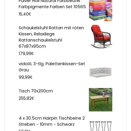
Pulver Holi Natural Farbbeutel
Farbpigmente Farben Set 10565
€
15,40
Schaukelstuhl Rattan mit roten
Kissen, Relaxliege
Rattanschaukelstuhl
67x87x95cm
€
179,99
vidaXL 3-tlg. Palettenkissen-Set
Grau
€
99,99
Tisch 70x200cm
€
255,82
4 x 30.5cm Hairpin Tischbeine 2
Streben - 10mm - Schwarz