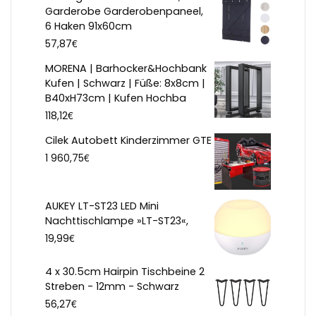
Garderobe Garderobenpaneel,
6 Haken 91x60cm
€
57,87
MORENA | Barhocker&Hochbank
Kufen | Schwarz | Füße: 8x8cm |
B40xH73cm | Kufen Hochba
€
118,12
Cilek Autobett Kinderzimmer GTE
€
1 960,75
AUKEY LT-ST23 LED Mini
Nachttischlampe »LT-ST23«,
€
19,99
4 x 30.5cm Hairpin Tischbeine 2
Streben - 12mm - Schwarz
€
56,27