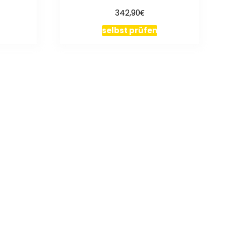
€
342,90
selbst prüfen