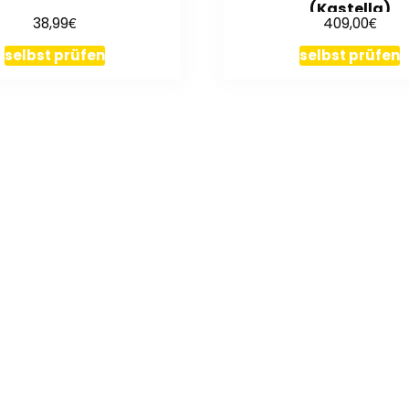
(Kastella)
€
€
38,99
409,00
selbst prüfen
selbst prüfen