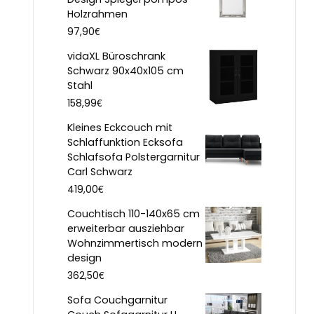
Holzrahmen
€
97,90
vidaXL Büroschrank
Schwarz 90x40x105 cm
Stahl
€
158,99
Kleines Eckcouch mit
Schlaffunktion Ecksofa
Schlafsofa Polstergarnitur
Carl Schwarz
€
419,00
Couchtisch 110-140x65 cm
erweiterbar ausziehbar
Wohnzimmertisch modern
design
€
362,50
Sofa Couchgarnitur