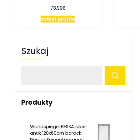
€
73,99
selbst prüfen
Szukaj
Produkty
Wandspiegel BESSA silber
antik 120x60cm barock
Design Spiegel pompös