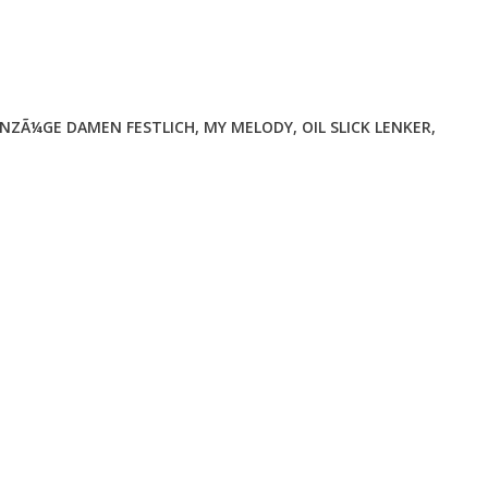
NZÃ¼GE DAMEN FESTLICH
,
MY MELODY
,
OIL SLICK LENKER
,