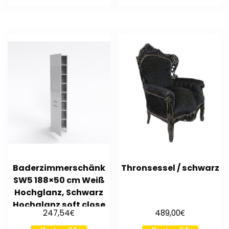
Baderzimmerschänk
Thronsessel / schwarz
SW5 188×50 cm Weiß
Hochglanz, Schwarz
Hochglanz soft close
€
€
247,54
489,00