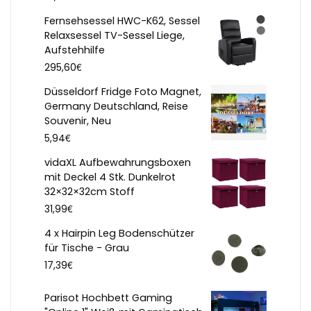
Fernsehsessel HWC-K62, Sessel
Relaxsessel TV-Sessel Liege,
Aufstehhilfe
€
295,60
Düsseldorf Fridge Foto Magnet,
Germany Deutschland, Reise
Souvenir, Neu
€
5,94
vidaXL Aufbewahrungsboxen
mit Deckel 4 Stk. Dunkelrot
32×32×32cm Stoff
€
31,99
4 x Hairpin Leg Bodenschützer
für Tische - Grau
€
17,39
Parisot Hochbett Gaming