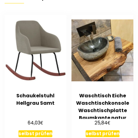
Schaukelstuhl
Waschtisch Eiche
Hellgrau Samt
Waschtischkonsole
Waschtischplatte
Baumkante natur
€
€
64,03
25,84
geölt
selbst prüfen
selbst prüfen