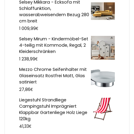
Selsey Mikkara - Ecksofa mit
Schlaffunktion,
wasserabweisendem Bezug 280
cm breit
€
1 009,99
Selsey Mirum - Kindermöbel-Set
4-teilig mit Kommode, Regal, 2
Kleiderschränken
€
1 238,99
Mezzo Chrome Seifenhalter mit
Glaseinsatz Rostfrei Matt, Glas
satiniert
€
27,86
Liegestuhl Strandliege
Campingstuhl Imprägniert
Klappbar Gartenliege Holz Liege
120kg
€
41,33