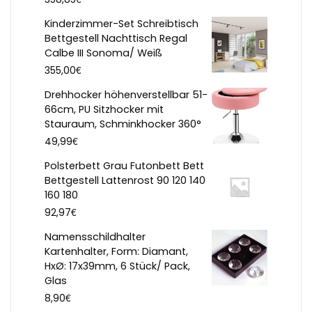
Kinderzimmer-Set Schreibtisch
Bettgestell Nachttisch Regal
Calbe III Sonoma/ Weiß
€
355,00
Drehhocker höhenverstellbar 51-
66cm, PU Sitzhocker mit
Stauraum, Schminkhocker 360°
€
49,99
Polsterbett Grau Futonbett Bett
Bettgestell Lattenrost 90 120 140
160 180
€
92,97
Namensschildhalter
Kartenhalter, Form: Diamant,
HxØ: 17x39mm, 6 Stück/ Pack,
Glas
€
8,90