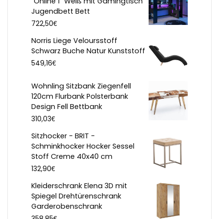
"Online 1" Weiß mit Gamingtisch
Jugendbett Bett
€
722,50
Norris Liege Veloursstoff
Schwarz Buche Natur Kunststoff
€
549,16
Wohnling Sitzbank Ziegenfell
120cm Flurbank Polsterbank
Design Fell Bettbank
€
310,03
Sitzhocker - BRIT -
Schminkhocker Hocker Sessel
Stoff Creme 40x40 cm
€
132,90
Kleiderschrank Elena 3D mit
Spiegel Drehtürenschrank
Garderobenschrank
€
358,85