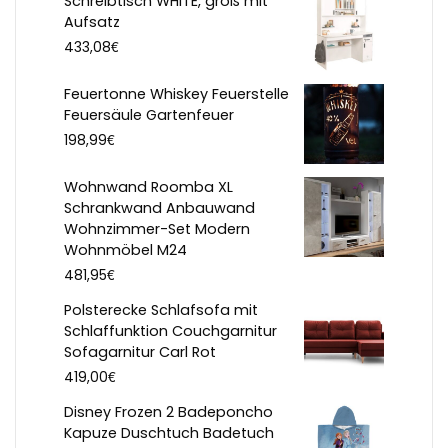
Schreibtisch WHITE, groß mit
Aufsatz
€
433,08
Feuertonne Whiskey Feuerstelle
Feuersäule Gartenfeuer
€
198,99
Wohnwand Roomba XL
Schrankwand Anbauwand
Wohnzimmer-Set Modern
Wohnmöbel M24
€
481,95
Polsterecke Schlafsofa mit
Schlaffunktion Couchgarnitur
Sofagarnitur Carl Rot
€
419,00
Disney Frozen 2 Badeponcho
Kapuze Duschtuch Badetuch