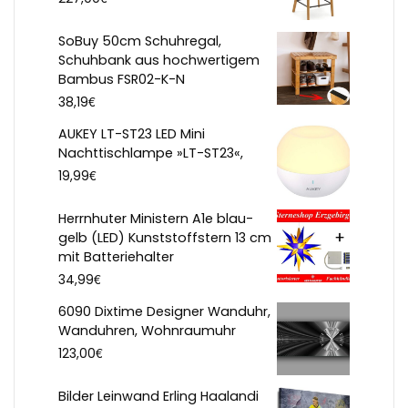
SoBuy 50cm Schuhregal,
Schuhbank aus hochwertigem
Bambus FSR02-K-N
€
38,19
AUKEY LT-ST23 LED Mini
Nachttischlampe »LT-ST23«,
€
19,99
Herrnhuter Ministern A1e blau-
gelb (LED) Kunststoffstern 13 cm
mit Batteriehalter
€
34,99
6090 Dixtime Designer Wanduhr,
Wanduhren, Wohnraumuhr
€
123,00
Bilder Leinwand Erling Haalandi