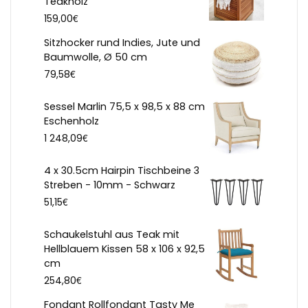
Teakholz
€
159,00
Sitzhocker rund Indies, Jute und
Baumwolle, Ø 50 cm
€
79,58
Sessel Marlin 75,5 x 98,5 x 88 cm
Eschenholz
€
1 248,09
4 x 30.5cm Hairpin Tischbeine 3
Streben - 10mm - Schwarz
€
51,15
Schaukelstuhl aus Teak mit
Hellblauem Kissen 58 x 106 x 92,5
cm
€
254,80
Fondant Rollfondant Tasty Me