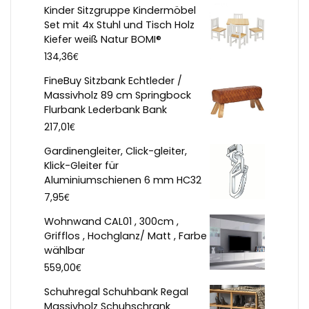
Kinder Sitzgruppe Kindermöbel
Set mit 4x Stuhl und Tisch Holz
Kiefer weiß Natur BOMI®
€
134,36
FineBuy Sitzbank Echtleder /
Massivholz 89 cm Springbock
Flurbank Lederbank Bank
€
217,01
Gardinengleiter, Click-gleiter,
Klick-Gleiter für
Aluminiumschienen 6 mm HC32
€
7,95
Wohnwand CAL01 , 300cm ,
Grifflos , Hochglanz/ Matt , Farbe
wählbar
€
559,00
Schuhregal Schuhbank Regal
Massivholz Schuhschrank