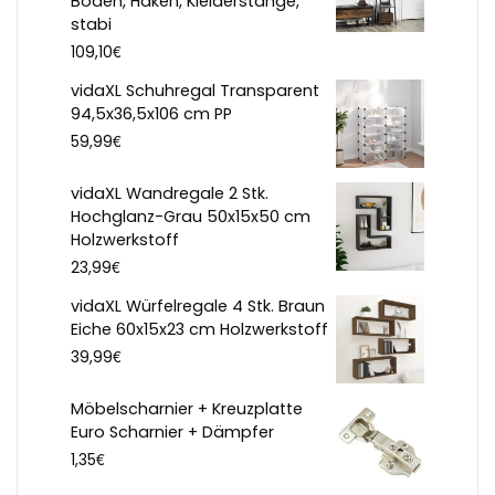
Böden, Haken, Kleiderstange,
stabi
€
109,10
vidaXL Schuhregal Transparent
94,5x36,5x106 cm PP
€
59,99
vidaXL Wandregale 2 Stk.
Hochglanz-Grau 50x15x50 cm
Holzwerkstoff
€
23,99
vidaXL Würfelregale 4 Stk. Braun
Eiche 60x15x23 cm Holzwerkstoff
€
39,99
Möbelscharnier + Kreuzplatte
Euro Scharnier + Dämpfer
€
1,35