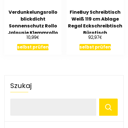
Verdunkelungsrollo
FineBuy Schreibtisch
blickdicht
Weiß 119 cm Ablage
Sonnenschutz Rollo
Regal Eckschreibtisch
Jalousie Klemmrollo
Bürotisch
€
€
10,99
92,97
werkzeuglos
selbst prüfen
selbst prüfen
Szukaj