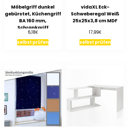
Möbelgriff dunkel
vidaXL Eck-
gebürstet, Küchengriff
Schweberegal Weiß
BA 160 mm,
25x25x3,8 cm MDF
Schrankgriff
€
€
6,18
17,99
selbst prüfen
selbst prüfen