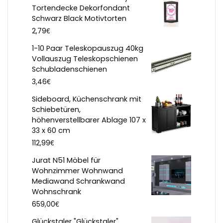
Tortendecke Dekorfondant
Schwarz Black Motivtorten
€
2,79
1-10 Paar Teleskopauszug 40kg
Vollauszug Teleskopschienen
Schubladenschienen
€
3,46
Sideboard, Küchenschrank mit
Schiebetüren,
höhenverstellbarer Ablage 107 x
33 x 60 cm
€
112,99
Jurat N51 Möbel für
Wohnzimmer Wohnwand
Mediawand Schrankwand
Wohnschrank
€
659,00
Glückstaler "Glückstaler"