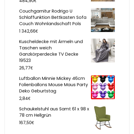
€
484,90
Couchgarnitur Rodrigo U
Schlaffunktion Bettkasten Sofa
Couch Wohnlandschaft Pols
€
1 342,66
Kuscheldecke mit Ärmeln und
Taschen weich
Ganzkörperdecke TV Decke
19523
€
26,77
Luftballon Minnie Mickey 46cm
Folienballons Mouse Maus Party
Deko Geburtstag
€
2,84
Schaukelstuhl aus Samt 61 x 98 x
78 cm Hellgrün
€
167,50