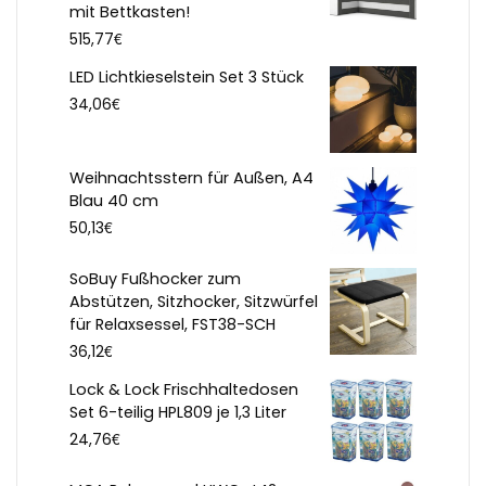
mit Bettkasten!
€
515,77
LED Lichtkieselstein Set 3 Stück
€
34,06
Weihnachtsstern für Außen, A4
Blau 40 cm
€
50,13
SoBuy Fußhocker zum
Abstützen, Sitzhocker, Sitzwürfel
für Relaxsessel, FST38-SCH
€
36,12
Lock & Lock Frischhaltedosen
Set 6-teilig HPL809 je 1,3 Liter
€
24,76