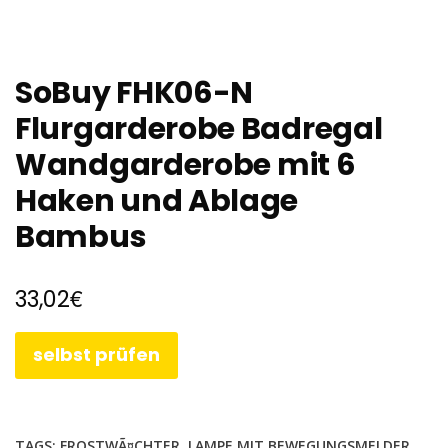
SoBuy FHK06-N
Flurgarderobe Badregal
Wandgarderobe mit 6
Haken und Ablage
Bambus
€
33,02
selbst prüfen
TAGS:
FROSTWÃ¤CHTER
,
LAMPE MIT BEWEGUNGSMELDER