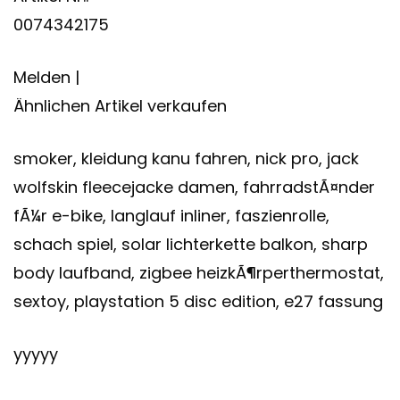
0074342175
Melden |
Ähnlichen Artikel verkaufen
smoker, kleidung kanu fahren, nick pro, jack
wolfskin fleecejacke damen, fahrradstÃ¤nder
fÃ¼r e-bike, langlauf inliner, faszienrolle,
schach spiel, solar lichterkette balkon, sharp
body laufband, zigbee heizkÃ¶rperthermostat,
sextoy, playstation 5 disc edition, e27 fassung
yyyyy