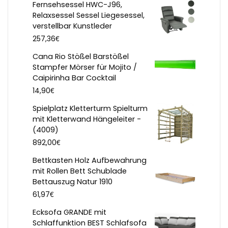
Fernsehsessel HWC-J96,
Relaxsessel Sessel Liegesessel,
verstellbar Kunstleder
€
257,36
Cana Rio Stößel Barstößel
Stampfer Mörser für Mojito /
Caipirinha Bar Cocktail
€
14,90
Spielplatz Kletterturm Spielturm
mit Kletterwand Hängeleiter -
(4009)
€
892,00
Bettkasten Holz Aufbewahrung
mit Rollen Bett Schublade
Bettauszug Natur 1910
€
61,97
Ecksofa GRANDE mit
Schlaffunktion BEST Schlafsofa