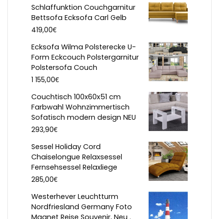
Schlaffunktion Couchgarnitur
Bettsofa Ecksofa Carl Gelb
€
419,00
Ecksofa Wilma Polsterecke U-
Form Eckcouch Polstergarnitur
Polstersofa Couch
€
1 155,00
Couchtisch 100x60x51 cm
Farbwahl Wohnzimmertisch
Sofatisch modern design NEU
€
293,90
Sessel Holiday Cord
Chaiselongue Relaxsessel
Fernsehsessel Relaxliege
€
285,00
Westerhever Leuchtturm
Nordfriesland Germany Foto
Magnet Reise Souvenir, Neu .