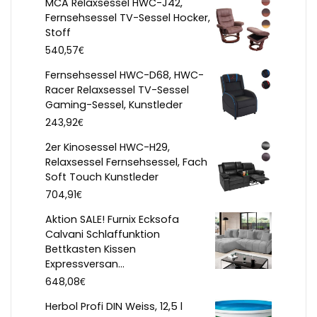
MCA Relaxsessel HWC-J42,
Fernsehsessel TV-Sessel Hocker,
Stoff
€
540,57
Fernsehsessel HWC-D68, HWC-
Racer Relaxsessel TV-Sessel
Gaming-Sessel, Kunstleder
€
243,92
2er Kinosessel HWC-H29,
Relaxsessel Fernsehsessel, Fach
Soft Touch Kunstleder
€
704,91
Aktion SALE! Furnix Ecksofa
Calvani Schlaffunktion
Bettkasten Kissen
Expressversan...
€
648,08
Herbol Profi DIN Weiss, 12,5 l