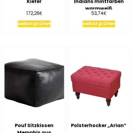
Kiefer
Indians mintfarben
warmweiß
€
€
172,26
53,74
selbst prüfen
selbst prüfen
Pouf Sitzkissen
Polsterhocker „Arian”
Memphis aus