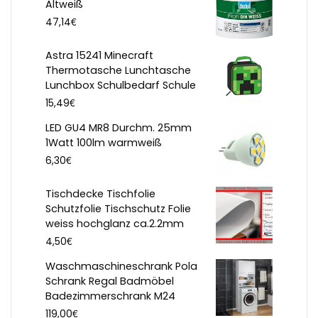
Altweiß
€
47,14
Astra 15241 Minecraft
Thermotasche Lunchtasche
Lunchbox Schulbedarf Schule
€
15,49
LED GU4 MR8 Durchm. 25mm
1Watt 100lm warmweiß
€
6,30
Tischdecke Tischfolie
Schutzfolie Tischschutz Folie
weiss hochglanz ca.2.2mm
€
4,50
Waschmaschineschrank Pola
Schrank Regal Badmöbel
Badezimmerschrank M24
€
119,00