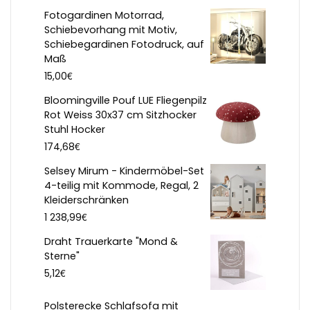
Fotogardinen Motorrad,
Schiebevorhang mit Motiv,
Schiebegardinen Fotodruck, auf
Maß
€
15,00
Bloomingville Pouf LUE Fliegenpilz
Rot Weiss 30x37 cm Sitzhocker
Stuhl Hocker
€
174,68
Selsey Mirum - Kindermöbel-Set
4-teilig mit Kommode, Regal, 2
Kleiderschränken
€
1 238,99
Draht Trauerkarte "Mond &
Sterne"
€
5,12
Polsterecke Schlafsofa mit