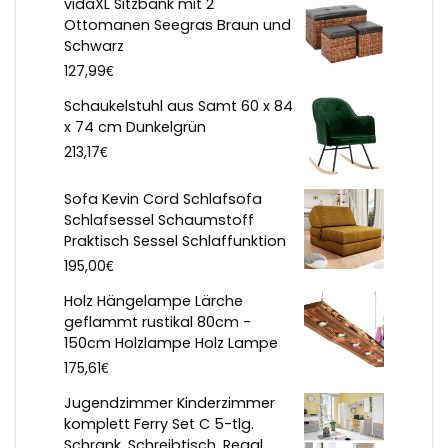
vidaXL Sitzbank mit 2
Ottomanen Seegras Braun und
Schwarz
€
127,99
Schaukelstuhl aus Samt 60 x 84
x 74 cm Dunkelgrün
€
213,17
Sofa Kevin Cord Schlafsofa
Schlafsessel Schaumstoff
Praktisch Sessel Schlaffunktion
€
195,00
Holz Hängelampe Lärche
geflammt rustikal 80cm -
150cm Holzlampe Holz Lampe
€
175,61
Jugendzimmer Kinderzimmer
komplett Ferry Set C 5-tlg.
Schrank, Schreibtisch, Regal