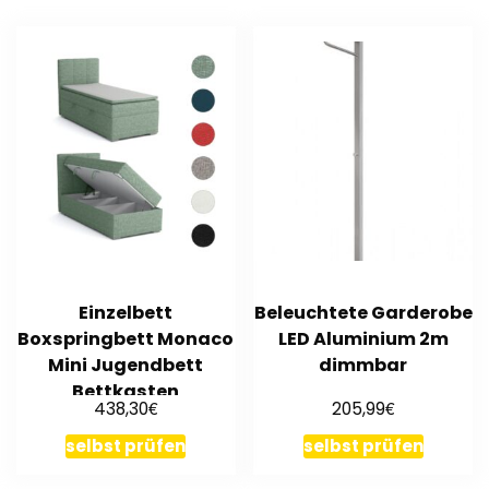
Einzelbett
Beleuchtete Garderobe
Boxspringbett Monaco
LED Aluminium 2m
Mini Jugendbett
dimmbar
Bettkasten
€
€
438,30
205,99
90/100x200cm
Designbett
selbst prüfen
selbst prüfen