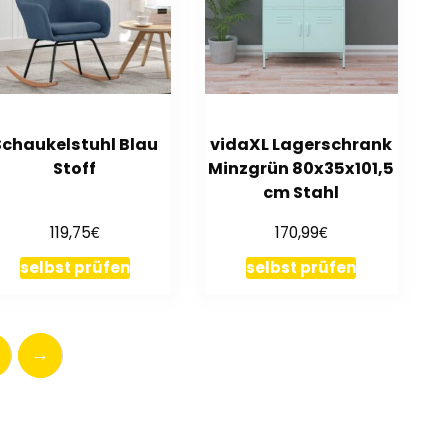
Schaukelstuhl Blau
vidaXL Lagerschrank
Stoff
Minzgrün 80x35x101,5
cm Stahl
€
€
119,75
170,99
selbst prüfen
selbst prüfen
→