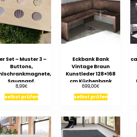
er Set – Muster 3 –
Eckbank Bank
ca
Buttons,
Vintage Braun
hlschrankmagnete,
Kunstleder 128×168
Saugnapf,
cm Küchenbank
€
€
8,99
699,00
Kleidermagnet
Sitzbank Sitzecke
selbst prüfen
selbst prüfen