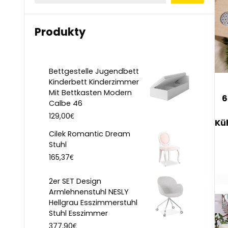
Produkty
Bettgestelle Jugendbett
Kinderbett Kinderzimmer
Mit Bettkasten Modern
6
Calbe 46
€
129,00
Kü
Cilek Romantic Dream
Stuhl
€
165,37
2er SET Design
Armlehnenstuhl NESLY
Hellgrau Esszimmerstuhl
Stuhl Esszimmer
€
377,90