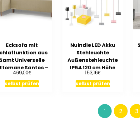
Ecksofa mit
Nuindie LED Akku
chlaffunktion aus
Stehleuchte
Samt Universelle
Außenstehleuchte
ttomane Santos –
IP54 120 cm Höhe
€
€
469,00
153,16
Beige
selbst prüfen
selbst prüfen
1
2
3