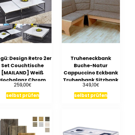
gü: Design Retro 2er
Truheneckbank
Set Couchtische
Buche-Natur
[MAILAND] Weiß
Cappuccino Eckbank
Hochglanz Chrom
Truhenbank Sitzbank
€
€
259,00
349,10
75/65cm
modern design
selbst prüfen
selbst prüfen