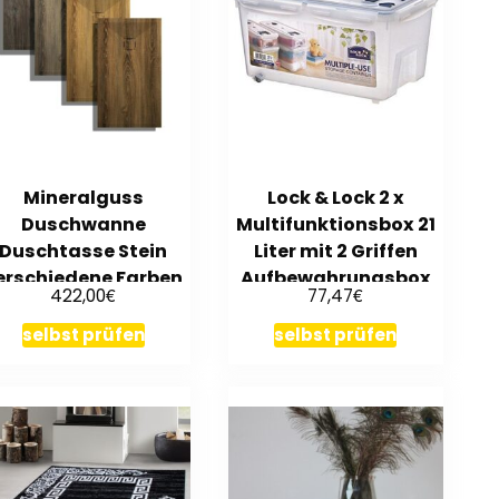
Mineralguss
Lock & Lock 2 x
Duschwanne
Multifunktionsbox 21
Duschtasse Stein
Liter mit 2 Griffen
erschiedene Farben
Aufbewahrungsbox
€
€
422,00
77,47
usche Flach – Holz
456 x …
selbst prüfen
selbst prüfen