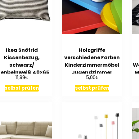
Ikea Snöfrid
Holzgriffe
Kissenbezug,
verschiedene Farben
schwarz/
Kinderzimmermöbel
W
fenbeinweiß 40×65
Jugendzimmer
M
€
€
11,99
5,00
cm gestreift
Modern Design Calbe
verwendbar Neu
selbst prüfen
selbst prüfen