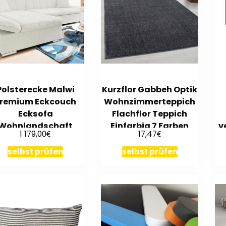
Polsterecke Malwi
Kurzflor Gabbeh Optik
remium Eckcouch
Wohnzimmerteppich
Ecksofa
Flachflor Teppich
Wohnlandschaft
Einfarbig 7 Farben
v
€
€
1 179,00
17,47
lstergarnitur Sofa
D
selbst prüfen
selbst prüfen