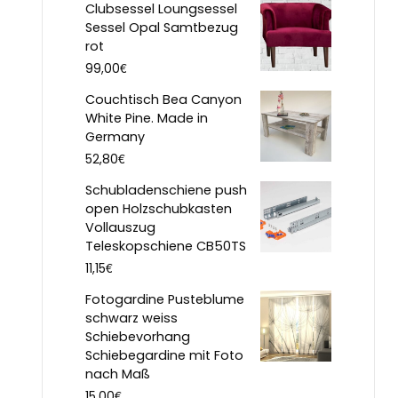
Clubsessel Loungsessel
Sessel Opal Samtbezug
rot
€
99,00
Couchtisch Bea Canyon
White Pine. Made in
Germany
€
52,80
Schubladenschiene push
open Holzschubkasten
Vollauszug
Teleskopschiene CB50TS
€
11,15
Fotogardine Pusteblume
schwarz weiss
Schiebevorhang
Schiebegardine mit Foto
nach Maß
€
15,00