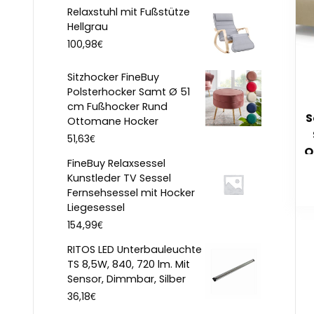
Relaxstuhl mit Fußstütze
Hellgrau
€
100,98
Sitzhocker FineBuy
Polsterhocker Samt Ø 51
cm Fußhocker Rund
S
Ottomane Hocker
€
51,63
O
FineBuy Relaxsessel
Kunstleder TV Sessel
Fernsehsessel mit Hocker
Liegesessel
€
154,99
RITOS LED Unterbauleuchte
TS 8,5W, 840, 720 lm. Mit
Sensor, Dimmbar, Silber
€
36,18