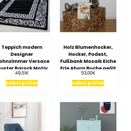
Teppich modern
Holz Blumenhocker,
Designer
Hocker, Podest,
ohnzimmer Versace
Fußbank Mosaik Eiche
uster Barock Motiv
Erle Ahorn Buche geölt
€
€
49,51
53,00
Schwarz Grau Weiß
selbst prüfen
selbst prüfen