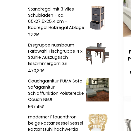
Standregal mit 3 Vlies
Schubladen - ca.
65x27,5x25,4 cm -
Badregal Holzregal Ablage
€
22,21
Essgruppe nussbaum
Farbwahl Tischgruppe 4 x
Stühle Auszugtisch
P
Esszimmergarnitur
€
470,30
Po
Couchgarnitur PUMA Sofa
Sofagarnitur
Schlaffunktion Polsterecke
Couch NEU!
€
567,45
moderner Pfauenthron
beige Rattansessel Sessel
Rattanstuhl hochwertig