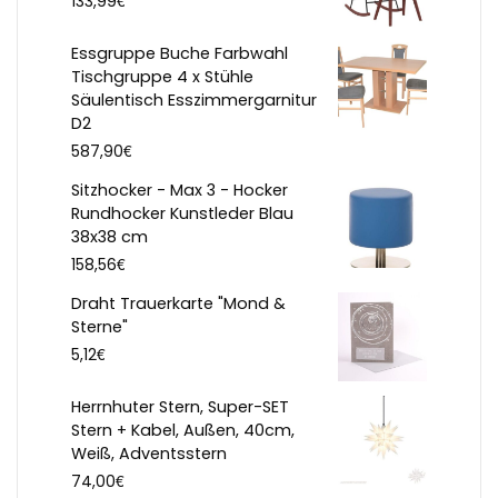
133,99
Essgruppe Buche Farbwahl
Tischgruppe 4 x Stühle
Säulentisch Esszimmergarnitur
D2
€
587,90
Sitzhocker - Max 3 - Hocker
Rundhocker Kunstleder Blau
38x38 cm
€
158,56
Draht Trauerkarte "Mond &
Sterne"
€
5,12
Herrnhuter Stern, Super-SET
Stern + Kabel, Außen, 40cm,
Weiß, Adventsstern
€
74,00