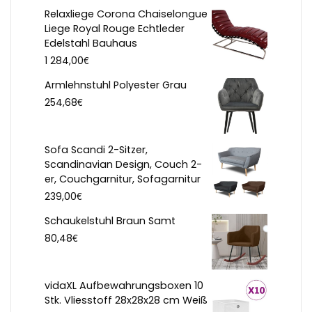
Relaxliege Corona Chaiselongue
Liege Royal Rouge Echtleder
Edelstahl Bauhaus
€
1 284,00
Armlehnstuhl Polyester Grau
€
254,68
Sofa Scandi 2-Sitzer,
Scandinavian Design, Couch 2-
er, Couchgarnitur, Sofagarnitur
€
239,00
Schaukelstuhl Braun Samt
€
80,48
vidaXL Aufbewahrungsboxen 10
Stk. Vliesstoff 28x28x28 cm Weiß