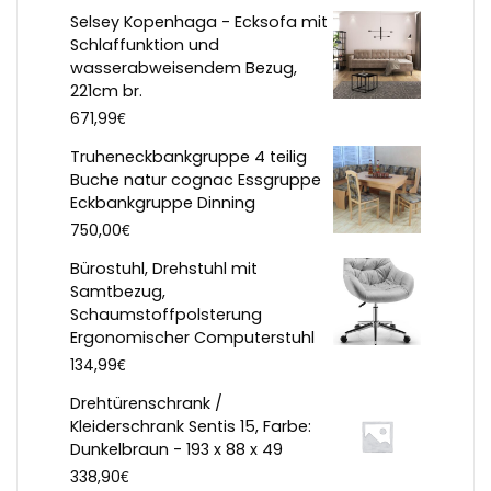
Selsey Kopenhaga - Ecksofa mit
Schlaffunktion und
wasserabweisendem Bezug,
221cm br.
€
671,99
Truheneckbankgruppe 4 teilig
Buche natur cognac Essgruppe
Eckbankgruppe Dinning
€
750,00
Bürostuhl, Drehstuhl mit
Samtbezug,
Schaumstoffpolsterung
Ergonomischer Computerstuhl
€
134,99
Drehtürenschrank /
Kleiderschrank Sentis 15, Farbe:
Dunkelbraun - 193 x 88 x 49
€
338,90