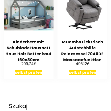
Kinderbett mit
MCombo Elektrisch
Schublade Hausbett
Aufstehhilfe
Haus Holz Bettenkauf
Relaxsessel 7040DE
160x80cm
Massagefunktion
€
€
299,74
496,12
verstellbar
selbst prüfen
selbst prüfen
Szukaj