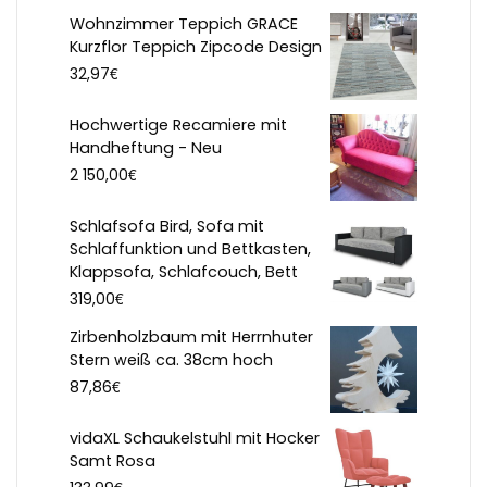
Wohnzimmer Teppich GRACE
Kurzflor Teppich Zipcode Design
€
32,97
Hochwertige Recamiere mit
Handheftung - Neu
€
2 150,00
Schlafsofa Bird, Sofa mit
Schlaffunktion und Bettkasten,
Klappsofa, Schlafcouch, Bett
€
319,00
Zirbenholzbaum mit Herrnhuter
Stern weiß ca. 38cm hoch
€
87,86
vidaXL Schaukelstuhl mit Hocker
Samt Rosa
€