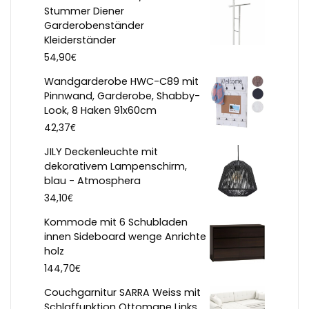
Stummer Diener
Garderobenständer
Kleiderständer
€
54,90
Wandgarderobe HWC-C89 mit
Pinnwand, Garderobe, Shabby-
Look, 8 Haken 91x60cm
€
42,37
JILY Deckenleuchte mit
dekorativem Lampenschirm,
blau - Atmosphera
€
34,10
Kommode mit 6 Schubladen
innen Sideboard wenge Anrichte
holz
€
144,70
Couchgarnitur SARRA Weiss mit
Schlaffunktion Ottomane Links