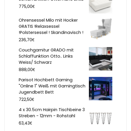
€
775,00
Ohrensessel Milo mit Hocker
GRATIS !Relaxsessel
!Polstersessel ! Skandinavisch !
€
236,70
Couchgarnitur GRADO mit
Schlaffunktion Otto.. Links
Weiss/ Schwarz
€
888,00
Parisot Hochbett Gaming
"Online 1" Weiß mit Gamingtisch
Jugendbett Bett
€
722,50
4 x 30.5cm Hairpin Tischbeine 3
Streben - 12mm - Rohstahl
€
63,43