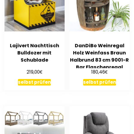
Lajivert Nachttisch
DanDiBo Weinregal
Bulldozer mit
Holz Weinfass Braun
Schublade
Halbrund 83 cm 9001-R
Bar Flaschenregal
€
€
219,00
180,46
selbst prüfen
selbst prüfen