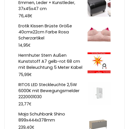
Emmen, Leder + Kunstleder,
37x45x47 cm
€
76,48
Erotik Kissen Brüste Größe
40cmx22cm Farbe Rosa
Scherzartikel
€
14,95
Herrnhuter Stern Außen
Kunststoff A7 gelb-rot 68 cm
mit Beleuchtung 5 Meter Kabel
€
75,99
RITOS LED Steckleuchte 2,5W
6000K mit Bewegungsmelder
2220001030
€
23,77
Maja Schuhbank Shino
899x444x378mm
€
239,40