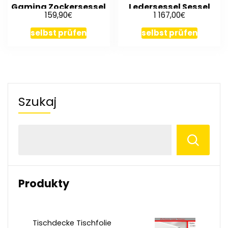
Gaming Zockersessel
Ledersessel Sessel
€
€
159,90
1 167,00
NEU
selbst prüfen
selbst prüfen
Szukaj
Produkty
Tischdecke Tischfolie