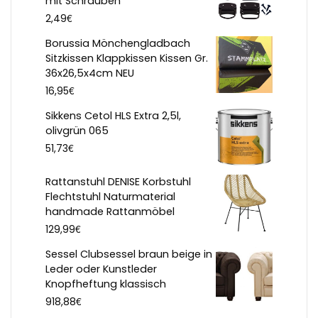
mit Schrauben
€
2,49
Borussia Mönchengladbach
Sitzkissen Klappkissen Kissen Gr.
36x26,5x4cm NEU
€
16,95
Sikkens Cetol HLS Extra 2,5l,
olivgrün 065
€
51,73
Rattanstuhl DENISE Korbstuhl
Flechtstuhl Naturmaterial
handmade Rattanmöbel
€
129,99
Sessel Clubsessel braun beige in
Leder oder Kunstleder
Knopfheftung klassisch
€
918,88