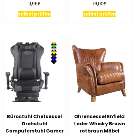
€
€
9,95
16,00
selbst prüfen
selbst prüfen
Bürostuhl Chefsessel
Ohrensessel Enfield
Drehstuhl
Leder Whisky Brown
Computerstuhl Gamer
rotbraun Möbel