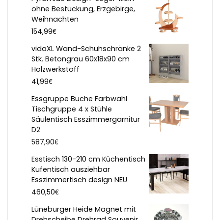
ohne Bestückung, Erzgebirge,
Weihnachten
€
154,99
vidaXL Wand-Schuhschränke 2
Stk. Betongrau 60x18x90 cm
Holzwerkstoff
€
41,99
Essgruppe Buche Farbwahl
Tischgruppe 4 x Stühle
Säulentisch Esszimmergarnitur
D2
€
587,90
Esstisch 130-210 cm Küchentisch
Kufentisch ausziehbar
Esszimmertisch design NEU
€
460,50
Lüneburger Heide Magnet mit
Drehscheibe Drehrad Souvenir