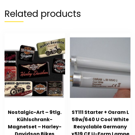
Related products
Nostalgic-Art – 9tlg.
ST111 Starter + Osram L
Kühlschrank-
58w/640 U Cool White
Magnetset – Harley-
Recyclable Germany
Davidson Bikes
x519 CE U-Form Lampe