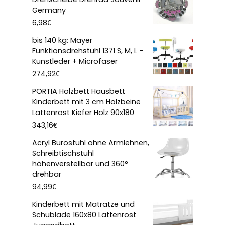
Germany
€
6,98
bis 140 kg: Mayer
Funktionsdrehstuhl 1371 S, M, L -
Kunstleder + Microfaser
€
274,92
PORTIA Holzbett Hausbett
Kinderbett mit 3 cm Holzbeine
Lattenrost Kiefer Holz 90x180
€
343,16
Acryl Bürostuhl ohne Armlehnen,
Schreibtischstuhl
höhenverstellbar und 360°
drehbar
€
94,99
Kinderbett mit Matratze und
Schublade 160x80 Lattenrost