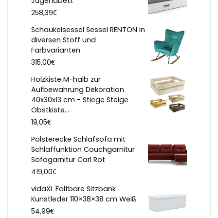
Jugendbett
€
258,39
Schaukelsessel Sessel RENTON in
diversen Stoff und
Farbvarianten
€
315,00
Holzkiste M-halb zur
Aufbewahrung Dekoration
40x30x13 cm - Stiege Steige
Obstkiste...
€
19,05
Polsterecke Schlafsofa mit
Schlaffunktion Couchgarnitur
Sofagarnitur Carl Rot
€
419,00
vidaXL Faltbare Sitzbank
Kunstleder 110×38×38 cm Weiß
€
54,99