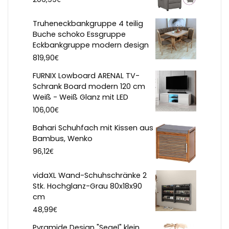
Truheneckbankgruppe 4 teilig
Buche schoko Essgruppe
Eckbankgruppe modern design
€
819,90
FURNIX Lowboard ARENAL TV-
Schrank Board modern 120 cm
Weiß - Weiß Glanz mit LED
€
106,00
Bahari Schuhfach mit Kissen aus
Bambus, Wenko
€
96,12
vidaXL Wand-Schuhschränke 2
Stk. Hochglanz-Grau 80x18x90
cm
€
48,99
Pyramide Design "Segel" klein