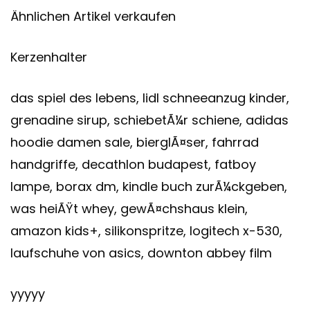
Ähnlichen Artikel verkaufen
Kerzenhalter
das spiel des lebens, lidl schneeanzug kinder,
grenadine sirup, schiebetÃ¼r schiene, adidas
hoodie damen sale, bierglÃ¤ser, fahrrad
handgriffe, decathlon budapest, fatboy
lampe, borax dm, kindle buch zurÃ¼ckgeben,
was heiÃŸt whey, gewÃ¤chshaus klein,
amazon kids+, silikonspritze, logitech x-530,
laufschuhe von asics, downton abbey film
yyyyy