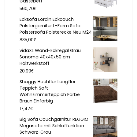
Gästebett
€
560,70
Ecksofa Lordin Eckcouch
Polstergarnitur L-Form Sofa
Polstersofa Polsterecke Neu M24
€
835,00
vidaXL Wand-Eckregal Grau
Sonoma 40x40x50 cm
Holzwerkstoff
€
20,99
Shaggy Hochflor Langflor
Teppich Soft
Wohnzimmerteppich Farbe
Braun Einfarbig
€
17,47
Big Sofa Couchgarnitur REGGIO
Megasofa mit Schlaffunktion
Schwarz-Grau