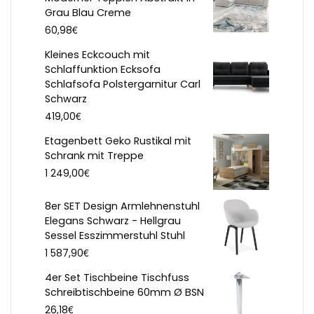
Grau Blau Creme
€
60,98
Kleines Eckcouch mit
Schlaffunktion Ecksofa
Schlafsofa Polstergarnitur Carl
Schwarz
€
419,00
Etagenbett Geko Rustikal mit
Schrank mit Treppe
€
1 249,00
8er SET Design Armlehnenstuhl
Elegans Schwarz - Hellgrau
Sessel Esszimmerstuhl Stuhl
€
1 587,90
4er Set Tischbeine Tischfuss
Schreibtischbeine 60mm Ø BSN
€
26,18