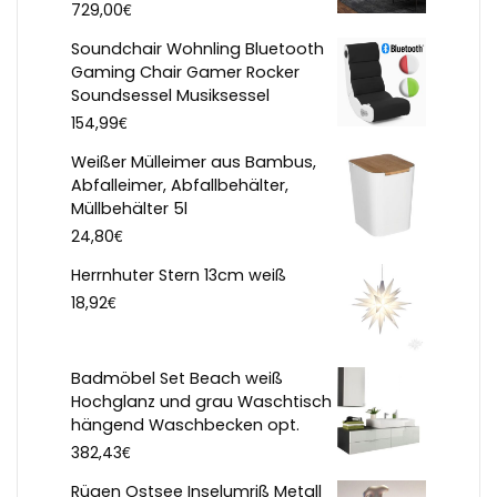
€
729,00
Soundchair Wohnling Bluetooth
Gaming Chair Gamer Rocker
Soundsessel Musiksessel
€
154,99
Weißer Mülleimer aus Bambus,
Abfalleimer, Abfallbehälter,
Müllbehälter 5l
€
24,80
Herrnhuter Stern 13cm weiß
€
18,92
Badmöbel Set Beach weiß
Hochglanz und grau Waschtisch
hängend Waschbecken opt.
€
382,43
Rügen Ostsee Inselumriß Metall