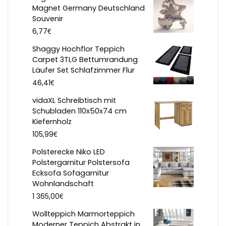
Magnet Germany Deutschland
Souvenir
€
6,77
Shaggy Hochflor Teppich
Carpet 3TLG Bettumrandung
Läufer Set Schlafzimmer Flur
€
46,41
vidaXL Schreibtisch mit
Schubladen 110x50x74 cm
Kiefernholz
€
105,99
Polsterecke Niko LED
Polstergarnitur Polstersofa
Ecksofa Sofagarnitur
Wohnlandschaft
€
1 365,00
Wollteppich Marmorteppich
Moderner Teppich Abstrakt in