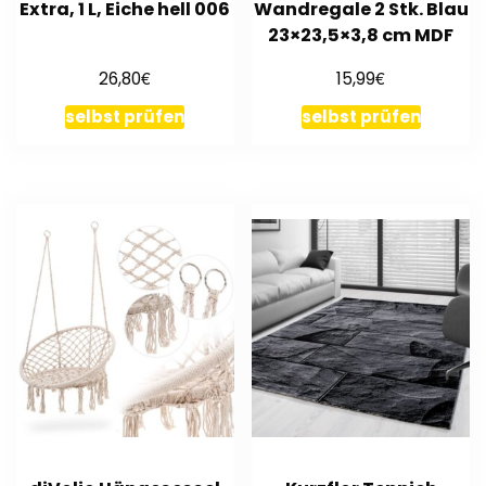
Extra, 1 L, Eiche hell 006
Wandregale 2 Stk. Blau
23×23,5×3,8 cm MDF
€
€
26,80
15,99
selbst prüfen
selbst prüfen