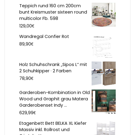
Teppich rund 160 cm 200cm
bunt Kreismuster sixteen round
multicolor Fb. 598
€
129,00
Wandregal Confier Rot
€
89,90
Holz Schuhschrank „Sipos L“ mit
2 Schuhkipper · 2 Farben
€
78,90
Garderoben-Kombination in Old
Wood und Graphit grau Matera
Garderobenset Indy ...
€
629,99
Etagenbett Bett BELKA XL Kiefer
Massiv inkl. Rollrost und