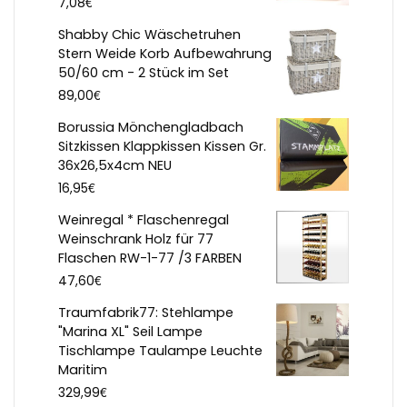
€
7,08
Shabby Chic Wäschetruhen
Stern Weide Korb Aufbewahrung
50/60 cm - 2 Stück im Set
€
89,00
Borussia Mönchengladbach
Sitzkissen Klappkissen Kissen Gr.
36x26,5x4cm NEU
€
16,95
Weinregal * Flaschenregal
Weinschrank Holz für 77
Flaschen RW-1-77 /3 FARBEN
€
47,60
Traumfabrik77: Stehlampe
"Marina XL" Seil Lampe
Tischlampe Taulampe Leuchte
Maritim
€
329,99