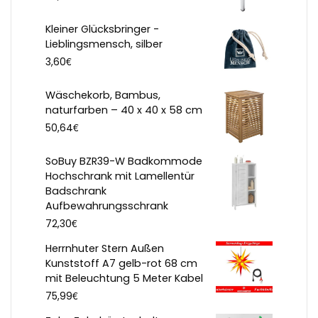
Kleiner Glücksbringer -
Lieblingsmensch, silber
€
3,60
Wäschekorb, Bambus,
naturfarben – 40 x 40 x 58 cm
€
50,64
SoBuy BZR39-W Badkommode
Hochschrank mit Lamellentür
Badschrank
Aufbewahrungsschrank
€
72,30
Herrnhuter Stern Außen
Kunststoff A7 gelb-rot 68 cm
mit Beleuchtung 5 Meter Kabel
€
75,99