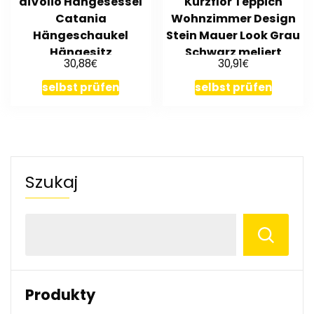
diVolio Hängesessel
Kurzflor Teppich
Catania
Wohnzimmer Design
Hängeschaukel
Stein Mauer Look Grau
Hängesitz
Schwarz meliert
€
€
30,88
30,91
Gartenschaukel
Schwebesessel
selbst prüfen
selbst prüfen
Szukaj
Produkty