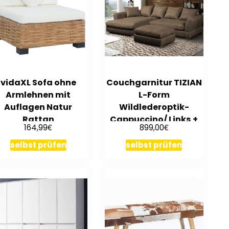
vidaXL Sofa ohne
Couchgarnitur TIZIAN
Armlehnen mit
L-Form
Auflagen Natur
Wildlederoptik-
Rattan
Cappuccino/ Links +
€
€
164,99
899,00
Hocker
selbst prüfen
selbst prüfen