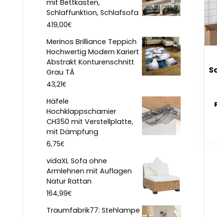
mit Bettkasten,
Schlaffunktion, Schlafsofa
€
419,00
Merinos Brilliance Teppich
Hochwertig Modern Kariert
Abstrakt Konturenschnitt
S
Grau TÃ
€
43,21
Häfele
Hochklappscharnier
CH350 mit Verstellplatte,
mit Dämpfung
€
6,75
vidaXL Sofa ohne
Armlehnen mit Auflagen
Natur Rattan
€
164,99
Traumfabrik77: Stehlampe