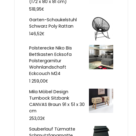
(172 x 80 x 81 cm)
€
518,95
Garten-Schaukelstuhl
Schwarz Poly Rattan
€
146,52
Polsterecke Niko Bis
Bettkasten Ecksofa
Polstergarnitur
Wohnlandschaft
Eckcouch M24
€
1 259,00
Mila Möbel Design
Turnbock Sitzbank
CANVAS Braun 91 x 51 x 30
cm
€
253,02
Sauberlauf Türmatte
Schmutzfangmatte