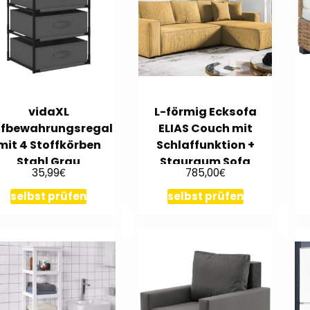
vidaXL
L-förmig Ecksofa
fbewahrungsregal
ELIAS Couch mit
mit 4 Stoffkörben
Schlaffunktion +
Stahl Grau
Stauraum Sofa
€
€
35,99
785,00
290cm Wohnzimmer
selbst prüfen
selbst prüfen