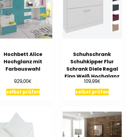
Hochbett Alice
Schuhschrank
Hochglanz mit
Schuhkipper Flur
Farbauswahl
Schrank Diele Regal
Finn Weiß Hochglanz
€
€
929,00
109,99
Matt
selbst prüfen
selbst prüfen