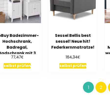
oBuy Badezimmer-
Sessel Bellis best
Hochschrank,
sessel! Neue hit!
Badregal,
Federkernmatratze!
M
Badschrank mit 3
we
€
€
77,47
164,34
Fächern und Tür,
FRG205-W
selbst prüfen
selbst prüfen
1
2