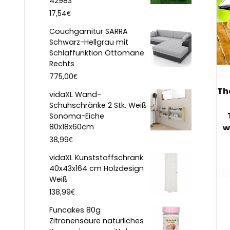
42983
€
17,54
Couchgarnitur SARRA
Schwarz-Hellgrau mit
Schlaffunktion Ottomane
Rechts
€
775,00
Th
vidaXL Wand-
Schuhschränke 2 Stk. Weiß
Sonoma-Eiche
80x18x60cm
w
€
38,99
vidaXL Kunststoffschrank
40x43x164 cm Holzdesign
Weiß
€
138,99
Funcakes 80g
Zitronensäure natürliches