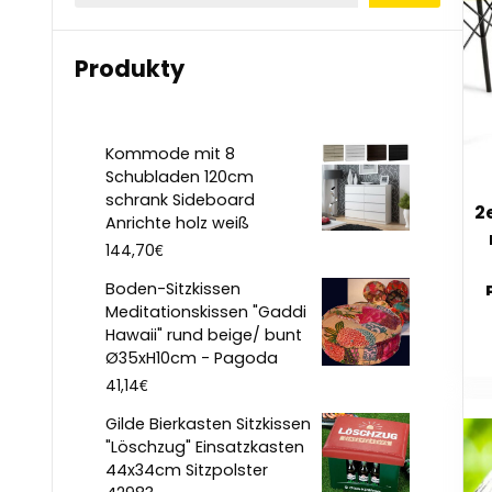
Produkty
Kommode mit 8
Schubladen 120cm
schrank Sideboard
2
Anrichte holz weiß
€
144,70
Boden-Sitzkissen
Meditationskissen "Gaddi
Hawaii" rund beige/ bunt
Ø35xH10cm - Pagoda
€
41,14
Gilde Bierkasten Sitzkissen
"Löschzug" Einsatzkasten
44x34cm Sitzpolster