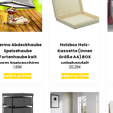
ermo Abdeckhaube
Holzbox Holz-
Speisehaube
Kassette (innen
Tortenhaube kalt
Größe A4) BOX
arm Speiseschirm
unbehandelt
€
€
1,99
20,26
Thermohaube
selbst prüfen
selbst prüfen