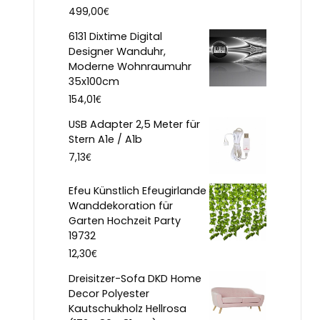
€
499,00
6131 Dixtime Digital
Designer Wanduhr,
Moderne Wohnraumuhr
35x100cm
€
154,01
USB Adapter 2,5 Meter für
Stern A1e / A1b
€
7,13
Efeu Künstlich Efeugirlande
Wanddekoration für
Garten Hochzeit Party
19732
€
12,30
Dreisitzer-Sofa DKD Home
Decor Polyester
Kautschukholz Hellrosa