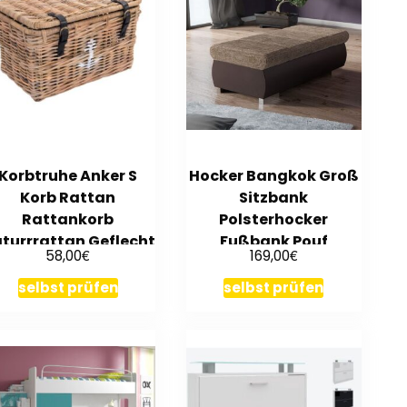
Korbtruhe Anker S
Hocker Bangkok Groß
Korb Rattan
Sitzbank
Rattankorb
Polsterhocker
turrrattan Geflecht
Fußbank Pouf
€
€
58,00
169,00
Truhe
Wohnzimmer
Polstergarnitur
selbst prüfen
selbst prüfen