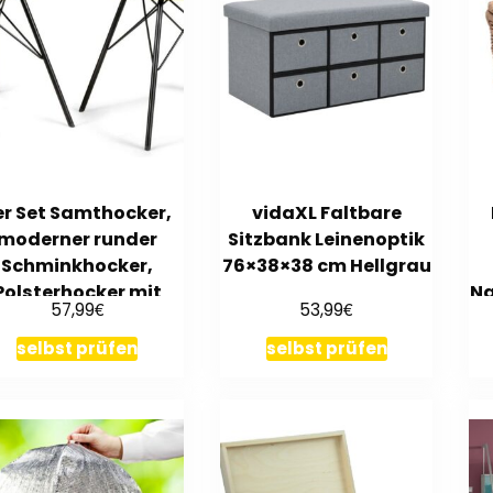
er Set Samthocker,
vidaXL Faltbare
moderner runder
Sitzbank Leinenoptik
Schminkhocker,
76×38×38 cm Hellgrau
Polsterhocker mit
Na
€
€
57,99
53,99
Metallbeinen
selbst prüfen
selbst prüfen