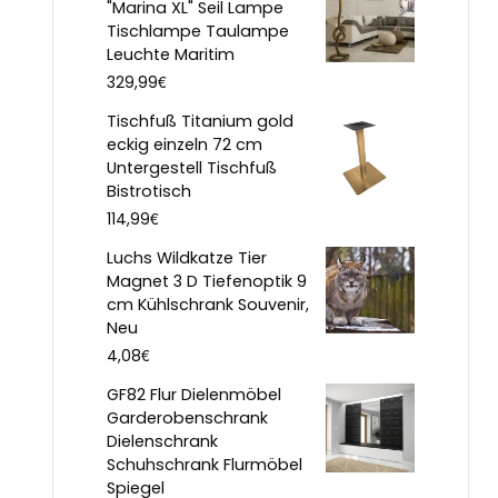
"Marina XL" Seil Lampe
Tischlampe Taulampe
Leuchte Maritim
€
329,99
Tischfuß Titanium gold
eckig einzeln 72 cm
Untergestell Tischfuß
Bistrotisch
€
114,99
Luchs Wildkatze Tier
Magnet 3 D Tiefenoptik 9
cm Kühlschrank Souvenir,
Neu
€
4,08
GF82 Flur Dielenmöbel
Garderobenschrank
Dielenschrank
Schuhschrank Flurmöbel
Spiegel