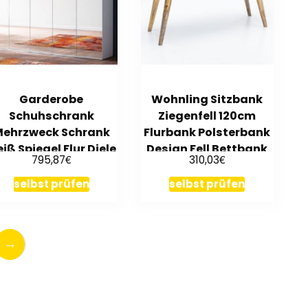
Garderobe
Wohnling Sitzbank
Schuhschrank
Ziegenfell 120cm
ehrzweck Schrank
Flurbank Polsterbank
iß Spiegel Flur Diele
Design Fell Bettbank
€
€
795,87
310,03
185 cm Mirror
selbst prüfen
selbst prüfen
→