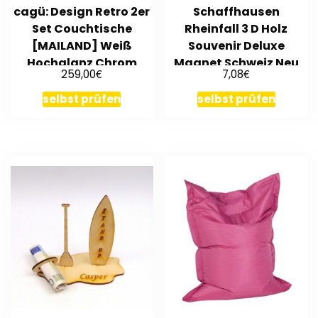
cagü: Design Retro 2er
Schaffhausen
Set Couchtische
Rheinfall 3 D Holz
[MAILAND] Weiß
Souvenir Deluxe
Hochglanz Chrom
Magnet Schweiz Neu
€
€
259,00
7,08
75/65cm
selbst prüfen
selbst prüfen