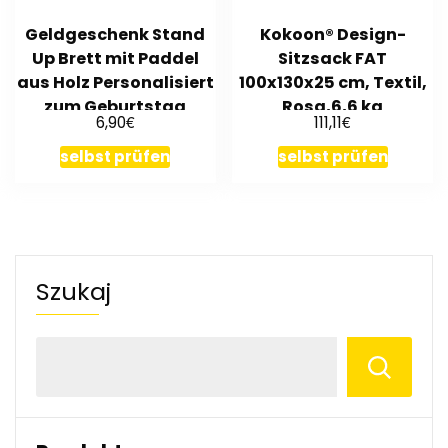
Geldgeschenk Stand
Kokoon® Design-
Up Brett mit Paddel
Sitzsack FAT
aus Holz Personalisiert
100x130x25 cm, Textil,
zum Geburtstag
Rosa,6,6 kg
€
€
6,90
111,11
selbst prüfen
selbst prüfen
Szukaj