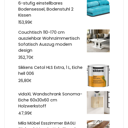
6-stufig einstellbares
Bodensessel, Bodenstuhl 2
Kissen
€
153,99
Couchtisch 110-170 cm
ausziehbar Wohnzimmertisch
Sofatisch Auszug modern
design
€
352,70
Sikkens Cetol HLS Extra, 1 L, Eiche
hell 006
€
26,80
vidaXL Wandschrank Sonoma-
Eiche 60x30x60 cm
Holzwerkstoff
€
47,99
Mila Möbel Esszimmer BAGLI