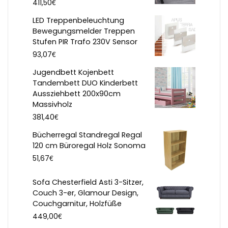
€
411,50
LED Treppenbeleuchtung
Bewegungsmelder Treppen
Stufen PIR Trafo 230V Sensor
€
93,07
Jugendbett Kojenbett
Tandembett DUO Kinderbett
Aussziehbett 200x90cm
Massivholz
€
381,40
Bücherregal Standregal Regal
120 cm Büroregal Holz Sonoma
€
51,67
Sofa Chesterfield Asti 3-Sitzer,
Couch 3-er, Glamour Design,
Couchgarnitur, Holzfüße
€
449,00