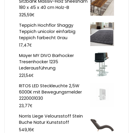
Sitzbank Massiv-Holz Sheesham
180 x 45 x 40 cm Holz-B
€
325,59
Teppich Hochflor Shaggy
Teppich unicolor einfarbig
teppich farbecht Grau
€
17,47
Mayer MY DIVO Barhocker
Tresenhocker 1235
Lederausführung
€
221,54
RITOS LED Steckleuchte 2,5W
6000K mit Bewegungsmelder
2220001030
€
23,77
Norris Liege Veloursstoff Stein
Buche Natur Kunststoff
€
549,16