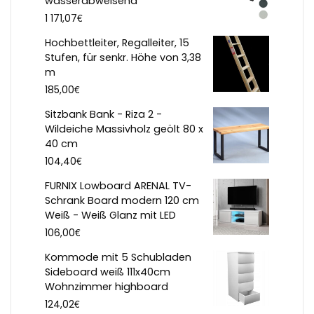
wasserabweisend
€
1 171,07
Hochbettleiter, Regalleiter, 15
Stufen, für senkr. Höhe von 3,38
m
€
185,00
Sitzbank Bank - Riza 2 -
Wildeiche Massivholz geölt 80 x
40 cm
€
104,40
FURNIX Lowboard ARENAL TV-
Schrank Board modern 120 cm
Weiß - Weiß Glanz mit LED
€
106,00
Kommode mit 5 Schubladen
Sideboard weiß 111x40cm
Wohnzimmer highboard
€
124,02