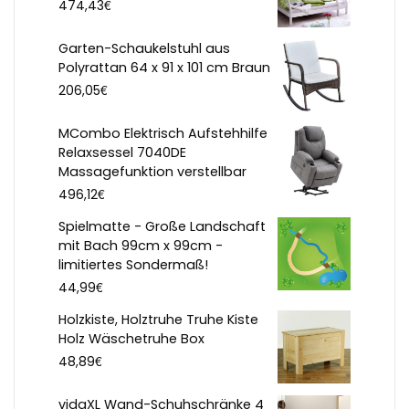
€
474,43
Garten-Schaukelstuhl aus
Polyrattan 64 x 91 x 101 cm Braun
€
206,05
MCombo Elektrisch Aufstehhilfe
Relaxsessel 7040DE
Massagefunktion verstellbar
€
496,12
Spielmatte - Große Landschaft
mit Bach 99cm x 99cm -
limitiertes Sondermaß!
€
44,99
Holzkiste, Holztruhe Truhe Kiste
Holz Wäschetruhe Box
€
48,89
vidaXL Wand-Schuhschränke 4