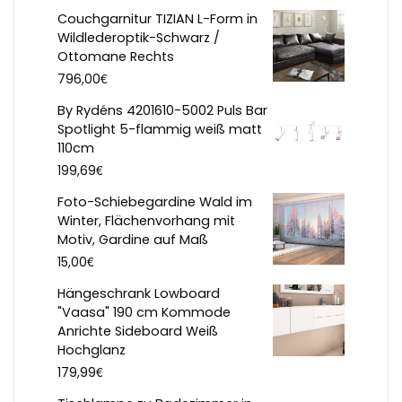
Couchgarnitur TIZIAN L-Form in
Wildlederoptik-Schwarz /
Ottomane Rechts
€
796,00
By Rydéns 4201610-5002 Puls Bar
Spotlight 5-flammig weiß matt
110cm
€
199,69
Foto-Schiebegardine Wald im
Winter, Flächenvorhang mit
Motiv, Gardine auf Maß
€
15,00
Hängeschrank Lowboard
"Vaasa" 190 cm Kommode
Anrichte Sideboard Weiß
Hochglanz
€
179,99