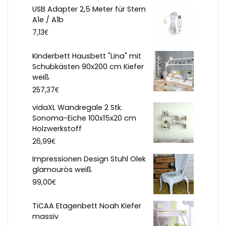
USB Adapter 2,5 Meter für Stern
A1e / A1b
€
7,13
Kinderbett Hausbett "Lina" mit
Schubkästen 90x200 cm Kiefer
weiß
€
257,37
vidaXL Wandregale 2 Stk.
Sonoma-Eiche 100x15x20 cm
Holzwerkstoff
€
26,99
Impressionen Design Stuhl Olek
glamourös weiß
€
99,00
TiCAA Etagenbett Noah Kiefer
massiv