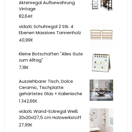
Aktenregal Aufbewahrung
Vintage
€
82,64
vidaXL Schuhregal 2 Stk. 4
Ebenen Massives Tannenholz
€
40,99
Kleine Botschaften "Alles Gute
zum Alltag"
€
7,18
Ausziehbarer Tisch, Dolce
Ceramic, Tischplatte:
gehärtetes Glas + italienische
€
1 342,66
vidaXL Wand-Eckregal Weiß
20x20x127,5 cm Holzwerkstoff
€
27,99