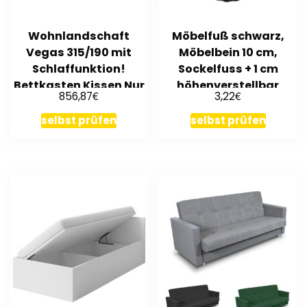
Wohnlandschaft
Möbelfuß schwarz,
Vegas 315/190 mit
Möbelbein 10 cm,
Schlaffunktion!
Sockelfuss + 1 cm
Bettkasten Kissen Nur
höhenverstellbar
€
€
856,87
3,22
bei uns!
selbst prüfen
selbst prüfen