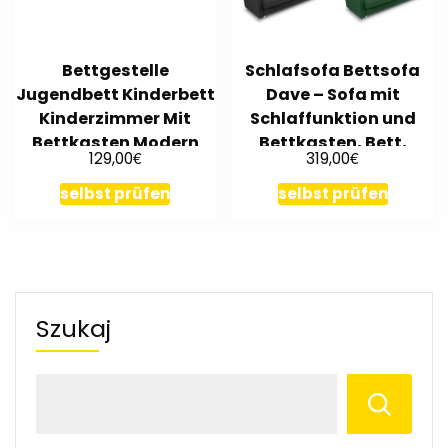
Bettgestelle
Schlafsofa Bettsofa
Jugendbett Kinderbett
Dave – Sofa mit
Kinderzimmer Mit
Schlaffunktion und
Bettkasten Modern
Bettkasten, Bett,
€
€
129,00
319,00
Calbe 46
Farbauswahl
selbst prüfen
selbst prüfen
Szukaj