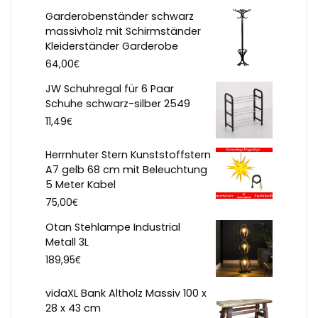
Garderobenständer schwarz
massivholz mit Schirmständer
Kleiderständer Garderobe
€
64,00
JW Schuhregal für 6 Paar
Schuhe schwarz-silber 2549
€
11,49
Herrnhuter Stern Kunststoffstern
A7 gelb 68 cm mit Beleuchtung
5 Meter Kabel
€
75,00
Otan Stehlampe Industrial
Metall 3L
€
189,95
vidaXL Bank Altholz Massiv 100 x
28 x 43 cm