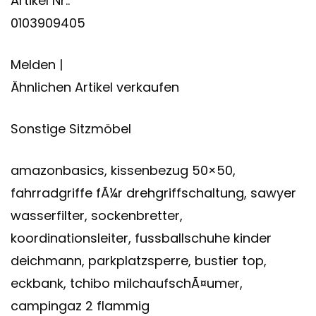
Artikel Nr.:
0103909405
Melden |
Ähnlichen Artikel verkaufen
Sonstige Sitzmöbel
amazonbasics, kissenbezug 50×50,
fahrradgriffe fÃ¼r drehgriffschaltung, sawyer
wasserfilter, sockenbretter,
koordinationsleiter, fussballschuhe kinder
deichmann, parkplatzsperre, bustier top,
eckbank, tchibo milchaufschÃ¤umer,
campingaz 2 flammig