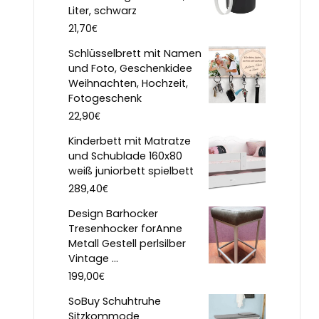
Liter, schwarz
€
21,70
Schlüsselbrett mit Namen
und Foto, Geschenkidee
Weihnachten, Hochzeit,
Fotogeschenk
€
22,90
Kinderbett mit Matratze
und Schublade 160x80
weiß juniorbett spielbett
€
289,40
Design Barhocker
Tresenhocker forAnne
Metall Gestell perlsilber
Vintage ...
€
199,00
SoBuy Schuhtruhe
Sitzkommode