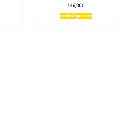
€
149,86
selbst prüfen