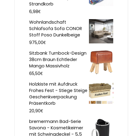
Strandkorb
€
6,98
Wohnlandschaft
Schlafsofa Sofa CONOR
Stoff Poso Dunkelbeige
€
975,00
Sitzbank Turnbock-Design
38cm Braun Echtleder
Mango Massivholz
€
65,50
Holzkiste mit Aufdruck
Frohes Fest - Stiege Steige
Geschenkverpackung
Präsentkorb
€
20,90
bremermann Bad-Serie
Savona - Kosmetikeimer
mit Schwingdeckel - 5,5