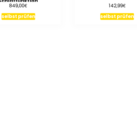
Schlaffunktion
€
€
849,00
142,99
selbst prüfen
selbst prüfen