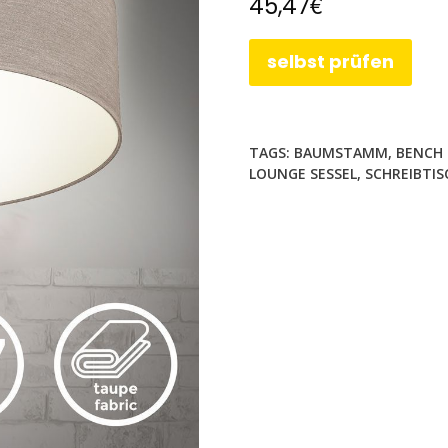
€
45,47
selbst prüfen
TAGS:
BAUMSTAMM
,
BENCH
LOUNGE SESSEL
,
SCHREIBTI