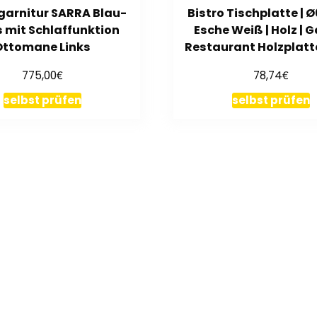
arnitur SARRA Blau-
Bistro Tischplatte | 
s mit Schlaffunktion
Esche Weiß | Holz | 
Ottomane Links
Restaurant Holzplatt
€
€
775,00
78,74
selbst prüfen
selbst prüfen