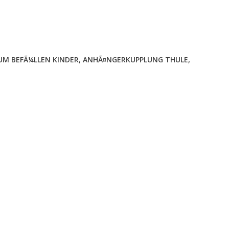
M BEFÃ¼LLEN KINDER
,
ANHÃ¤NGERKUPPLUNG THULE
,