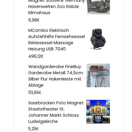
Magnet Souvenir Germany
Havenwelten Zoo Eisbär
Klimahaus
€
6,98
MCombo Elektrisch
Aufstehhilfe Fernsehsessel
Relaxsessel Massage
Heizung USB 7040
€
496,12
Wandgarderobe FineBuy
Garderobe Metall 74,5cm
Silber Flur Hakenleiste mit
Ablage
€
113,65
Saarbrücken Foto Magnet
Staatstheater St.
Johanner Markt Schloss
Ludwigskirche
€
5,25