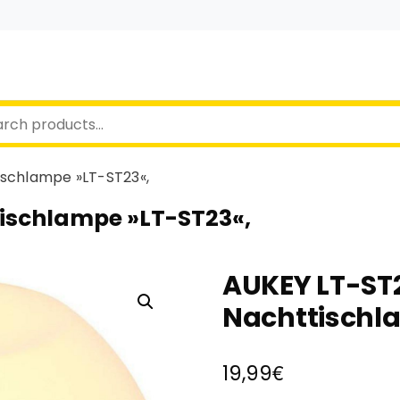
ischlampe »LT-ST23«,
tischlampe »LT-ST23«,
AUKEY LT-ST2
Nachttischl
€
19,99