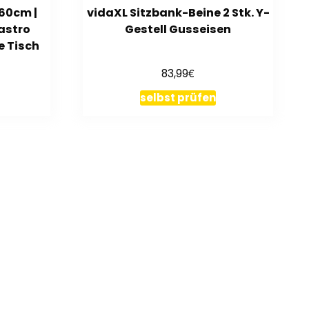
Ø60cm |
vidaXL Sitzbank-Beine 2 Stk. Y-
Gastro
Gestell Gusseisen
e Tisch
€
83,99
selbst prüfen