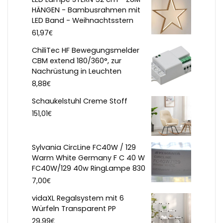
HÄNGEN - Bambusrahmen mit
LED Band - Weihnachtsstern
€
61,97
ChiliTec HF Bewegungsmelder
CBM extend 180/360°, zur
Nachrüstung in Leuchten
€
8,88
Schaukelstuhl Creme Stoff
€
151,01
Sylvania CircLine FC40W / 129
Warm White Germany F C 40 W
FC40W/129 40w RingLampe 830
€
7,00
vidaXL Regalsystem mit 6
Würfeln Transparent PP
€
29,99