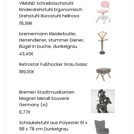
VIMUND Schreibtischstuhl
Kinderdrehstuhl Ergonomisch
Drehstuhl Bürostuhl hellrosa
€
115,99
bremermann Kleiderbutler,
Herrendiener, stummer Diener,
Bügel in buche, dunkelgrau
€
43,40
Retrostar Fußhocker Grau basic
€
189,00
Bremen Stadtmusikanten
Magnet Metall Souvenir
Germany (si)
€
6,77
Schaukelstuhl aus Polyester 61 x
98 x 78 cm Dunkelgrau