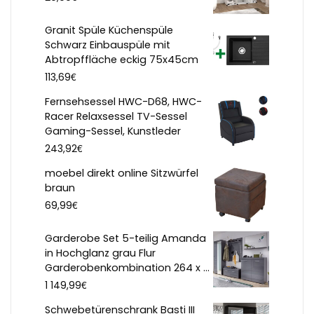
Granit Spüle Küchenspüle
Schwarz Einbauspüle mit
Abtropffläche eckig 75x45cm
€
113,69
Fernsehsessel HWC-D68, HWC-
Racer Relaxsessel TV-Sessel
Gaming-Sessel, Kunstleder
€
243,92
moebel direkt online Sitzwürfel
braun
€
69,99
Garderobe Set 5-teilig Amanda
in Hochglanz grau Flur
Garderobenkombination 264 x ...
€
1 149,99
Schwebetürenschrank Basti III