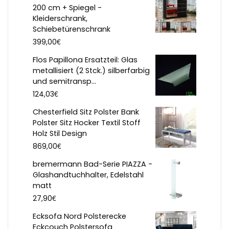
200 cm + Spiegel -
Kleiderschrank,
Schiebetürenschrank
€
399,00
Flos Papillona Ersatzteil: Glas
metallisiert (2 Stck.) silberfarbig
und semitransp...
€
124,03
Chesterfield Sitz Polster Bank
Polster Sitz Hocker Textil Stoff
Holz Stil Design
€
869,00
bremermann Bad-Serie PIAZZA -
Glashandtuchhalter, Edelstahl
matt
€
27,90
Ecksofa Nord Polsterecke
Eckcouch Polstersofa