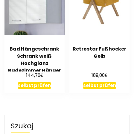
Bad Hängeschrank
Retrostar Fußhocker
Schrank weiß
Gelb
Hochglanz
Badezimmer Hänger
€
€
144,70
189,00
breit 2 Türen 80 cm
Amanda
selbst prüfen
selbst prüfen
Szukaj