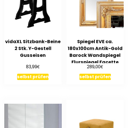
vidaXL Sitzbank-Beine
Spiegel EVE ca.
2 Stk. Y-Gestell
180x100cm Antik-Gold
Gusseisen
Barock Wandspiegel
Flurspiegel Facette
€
€
83,99
289,00
selbst prüfen
selbst prüfen