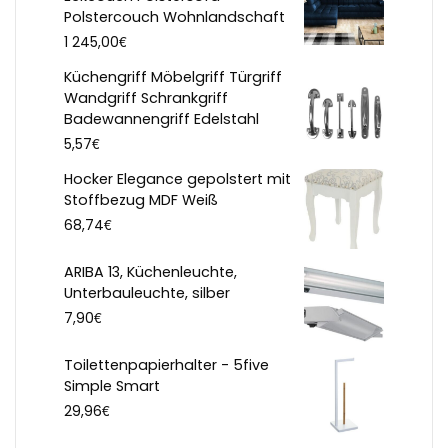
Polstercouch Wohnlandschaft
€
1 245,00
Küchengriff Möbelgriff Türgriff
Wandgriff Schrankgriff
Badewannengriff Edelstahl
€
5,57
Hocker Elegance gepolstert mit
Stoffbezug MDF Weiß
€
68,74
ARIBA 13, Küchenleuchte,
Unterbauleuchte, silber
€
7,90
Toilettenpapierhalter - 5five
Simple Smart
€
29,96