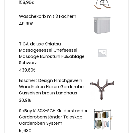
€
158,96
Wäschekorb mit 3 Fächern
€
49,99
TIGA deluxe Shiatsu
Massagesessel Chefsessel
Massage Bürostuhl Fußablage
Schwarz
€
439,60
Esschert Design Hirschgeweih
Wandhaken Haken Garderobe
Gusseisen braun Landhaus
€
30,91
SoBuy KLS03-SCH Kleiderständer
Garderobenständer Teleskop
Garderoben System
€
51,63