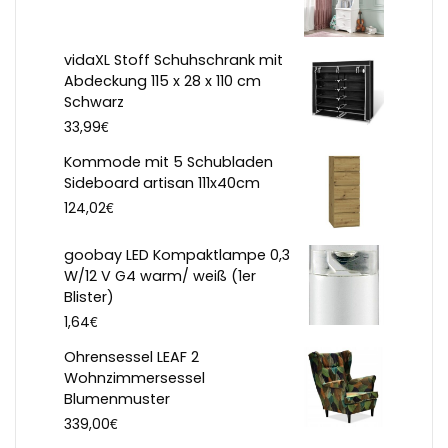
vidaXL Stoff Schuhschrank mit
Abdeckung 115 x 28 x 110 cm
Schwarz
€
33,99
Kommode mit 5 Schubladen
Sideboard artisan 111x40cm
€
124,02
goobay LED Kompaktlampe 0,3
W/12 V G4 warm/ weiß (1er
Blister)
€
1,64
Ohrensessel LEAF 2
Wohnzimmersessel
Blumenmuster
€
339,00