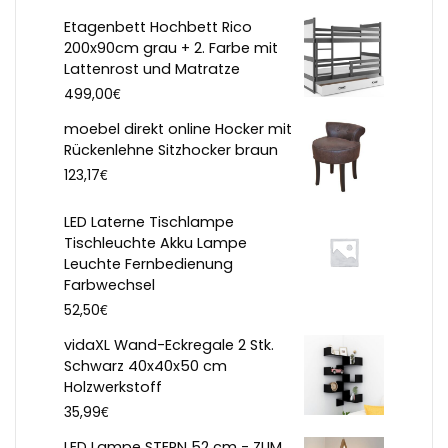
Etagenbett Hochbett Rico
200x90cm grau + 2. Farbe mit
Lattenrost und Matratze
€
499,00
moebel direkt online Hocker mit
Rückenlehne Sitzhocker braun
€
123,17
LED Laterne Tischlampe
Tischleuchte Akku Lampe
Leuchte Fernbedienung
Farbwechsel
€
52,50
vidaXL Wand-Eckregale 2 Stk.
Schwarz 40x40x50 cm
Holzwerkstoff
€
35,99
LED Lampe STERN 52 cm - ZUM