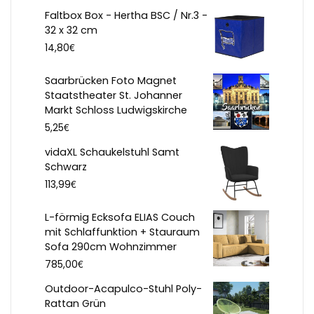
Faltbox Box - Hertha BSC / Nr.3 -
32 x 32 cm
€
14,80
Saarbrücken Foto Magnet
Staatstheater St. Johanner
Markt Schloss Ludwigskirche
€
5,25
vidaXL Schaukelstuhl Samt
Schwarz
€
113,99
L-förmig Ecksofa ELIAS Couch
mit Schlaffunktion + Stauraum
Sofa 290cm Wohnzimmer
€
785,00
Outdoor-Acapulco-Stuhl Poly-
Rattan Grün