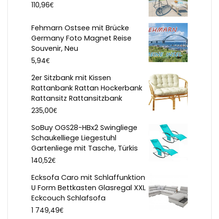
€
110,96
Fehmarn Ostsee mit Brücke
Germany Foto Magnet Reise
Souvenir, Neu
€
5,94
2er Sitzbank mit Kissen
Rattanbank Rattan Hockerbank
Rattansitz Rattansitzbank
€
235,00
SoBuy OGS28-HBx2 Swingliege
Schaukelliege Liegestuhl
Gartenliege mit Tasche, Türkis
€
140,52
Ecksofa Caro mit Schlaffunktion
U Form Bettkasten Glasregal XXL
Eckcouch Schlafsofa
€
1 749,49