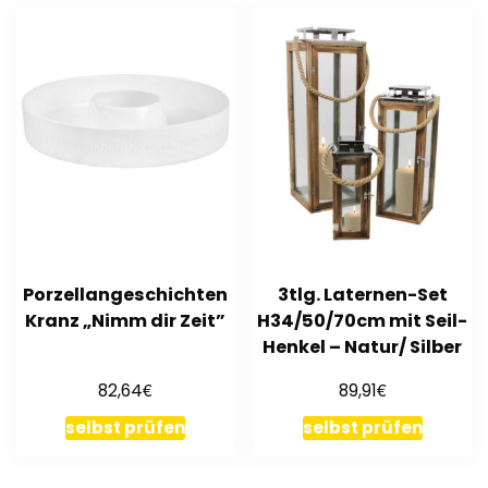
Porzellangeschichten
3tlg. Laternen-Set
Kranz „Nimm dir Zeit”
H34/50/70cm mit Seil-
Henkel – Natur/ Silber
€
€
82,64
89,91
selbst prüfen
selbst prüfen