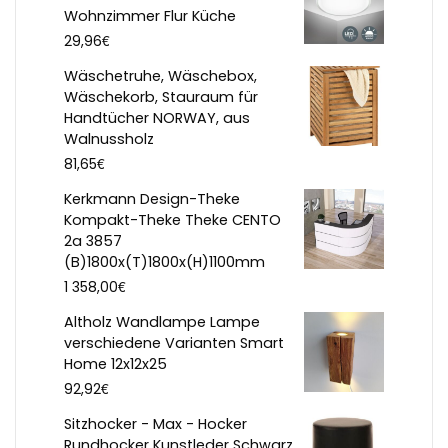
Wohnzimmer Flur Küche
€
29,96
Wäschetruhe, Wäschebox,
Wäschekorb, Stauraum für
Handtücher NORWAY, aus
Walnussholz
€
81,65
Kerkmann Design-Theke
Kompakt-Theke Theke CENTO
2a 3857
(B)1800x(T)1800x(H)1100mm
€
1 358,00
Altholz Wandlampe Lampe
verschiedene Varianten Smart
Home 12x12x25
€
92,92
Sitzhocker - Max - Hocker
Rundhocker Kunstleder Schwarz