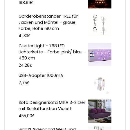
€
198,99
Garderobenständer TREE für
Jacken und Mäntel - graue
Farbe, Höhe 180 cm
€
41,33
Cluster Light - 768 LED
Lichterkette - Farbe: pink/ blau -
450 cm
€
24,28
USB-Adapter 1000mA
€
7,75
Sofa Designersofa MIKA 3-Sitzer
mit Schlaffunktion Violett
€
455,00
vidaXL Sideboard Weiß und