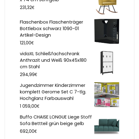
€
231,32
Flaschenbox Flaschenträger
Bottlebox schwarz 1090-01
Artikel-Design
€
121,00
vidaXL Schließfachschrank
Anthrazit und Weiß 90x45x180
cm Stahl
€
294,99
Jugendzimmer Kinderzimmer
komplett Gerome Set C 7-tlg.
Hochglanz Farbauswahl
€
1 059,00
Buffo CHAISE LONGUE Liege Stoff
Sofa Bettteil grün beige gelb
€
692,00