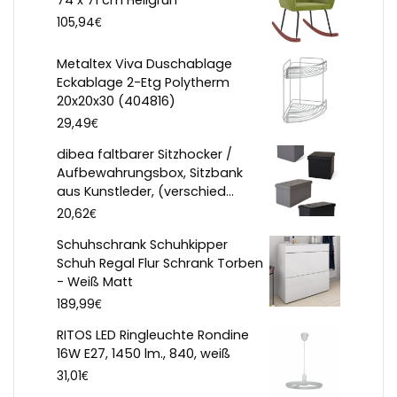
74 x 71 cm Hellgrün
€
105,94
Metaltex Viva Duschablage
Eckablage 2-Etg Polytherm
20x20x30 (404816)
€
29,49
dibea faltbarer Sitzhocker /
Aufbewahrungsbox, Sitzbank
aus Kunstleder, (verschied...
€
20,62
Schuhschrank Schuhkipper
Schuh Regal Flur Schrank Torben
- Weiß Matt
€
189,99
RITOS LED Ringleuchte Rondine
16W E27, 1450 lm., 840, weiß
€
31,01