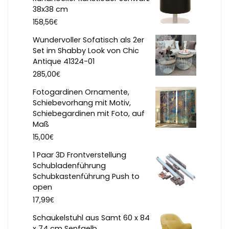
38x38 cm
€
158,56
Wundervoller Sofatisch als 2er
Set im Shabby Look von Chic
Antique 41324-01
€
285,00
Fotogardinen Ornamente,
Schiebevorhang mit Motiv,
Schiebegardinen mit Foto, auf
Maß
€
15,00
1 Paar 3D Frontverstellung
Schubladenführung
Schubkastenführung Push to
open
€
17,99
Schaukelstuhl aus Samt 60 x 84
x 74 cm Senfgelb