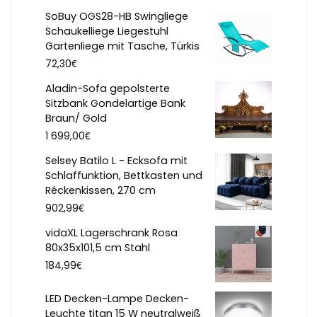
SoBuy OGS28-HB Swingliege
Schaukelliege Liegestuhl
Gartenliege mit Tasche, Türkis
€
72,30
Aladin-Sofa gepolsterte
Sitzbank Gondelartige Bank
Braun/ Gold
€
1 699,00
Selsey Batilo L - Ecksofa mit
Schlaffunktion, Bettkasten und
Réckenkissen, 270 cm
€
902,99
vidaXL Lagerschrank Rosa
80x35x101,5 cm Stahl
€
184,99
LED Decken-Lampe Decken-
Leuchte titan 15 W neutralweiß