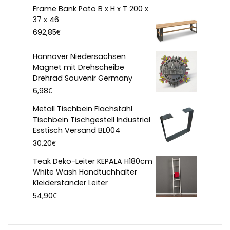
Frame Bank Pato B x H x T 200 x
37 x 46
€
692,85
Hannover Niedersachsen
Magnet mit Drehscheibe
Drehrad Souvenir Germany
€
6,98
Metall Tischbein Flachstahl
Tischbein Tischgestell Industrial
Esstisch Versand BL004
€
30,20
Teak Deko-Leiter KEPALA H180cm
White Wash Handtuchhalter
Kleiderständer Leiter
€
54,90