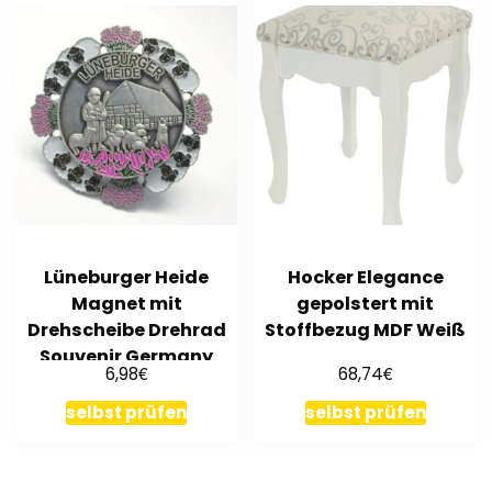
Lüneburger Heide
Hocker Elegance
Magnet mit
gepolstert mit
Drehscheibe Drehrad
Stoffbezug MDF Weiß
Souvenir Germany
€
€
6,98
68,74
selbst prüfen
selbst prüfen